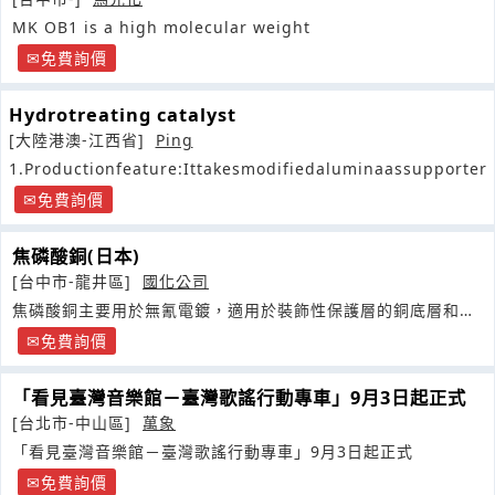
MK OB1 is a high molecular weight
免費詢價
Hydrotreating catalyst
[大陸港澳-江西省]
Ping
1.Productionfeature:Ittakesmodifiedaluminaassupporter
免費詢價
焦磷酸銅(日本)
[台中市-龍井區]
國化公司
焦磷酸銅主要用於無氰電鍍，適用於裝飾性保護層的銅底層和要
求滲碳零件的局部防滲碳塗層
免費詢價
「看見臺灣音樂館－臺灣歌謠行動專車」9月3日起正式
[台北市-中山區]
萬象
「看見臺灣音樂館－臺灣歌謠行動專車」9月3日起正式
免費詢價