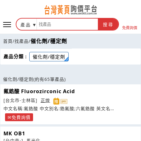
產品
搜尋
免費詢價
催化劑/穩定劑
首頁
/
找產品
/
產品分類 :
催化劑/穩定劑
催化劑/穩定劑
(約有65筆產品)
氟鋯酸 Fluorozirconic Acid
[台北市-士林區]
正煌
中文名稱:氟鋯酸 中文別名:鋯氟酸;六氟鋯酸 英文名
稱:hexafluorozirconic
免費詢價
MK OB1
[台中市-]
馬光化