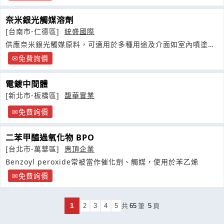
奈米銀光觸媒溶劑
[台南市-仁德區]
統盛國際
供應奈米銀光觸媒原料，可適用於多種用途及介面如室內噴塗、
紡織品加工
免費詢價
電鍍中間體
[新北市-板橋區]
馥華實業
免費詢價
二苯甲醯過氧化物 BPO
[台北市-萬華區]
惠頂企業
Benzoyl peroxide常被當作催化劑、觸媒，使用於苯乙烯
免費詢價
1
2
3
4
5
共
65
筆
5
頁