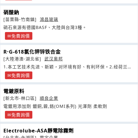
硝酸鈉
[苗栗縣-竹南鎮]
鴻昌玻璃
硝石來源有德國BASF、大陸與台灣3種。
免費詢價
R·G-618氯化钾锌铁合金
[大陸港澳-湖北省]
武汉奥邦
1.本工艺技术先进、新颖，对环境有好、有利环保。2.经荷兰
FEL
免費詢價
電鍍原料
[新北市-林口區]
順良企業
電鍍用添加劑 鍍銅,鎳,鉻(OMI系列) 光澤劑 柔軟劑
免費詢價
Electrolube-ASA靜電除霧劑
[台北市-內湖區]
震宇企業