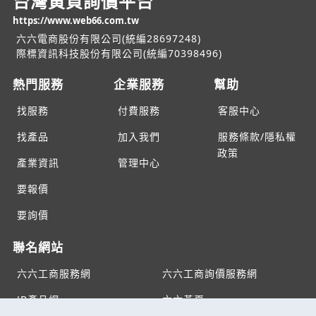
台灣黃頁詢價平台
https://www.web66.com.tw
六六電商股份有限公司(統編28697248)
際標資訊科技股份有限公司(統編70398496)
熱門服務
企業服務
幫助
找服務
付費服務
客服中心
找產品
加入我們
服務條款/隱私權
政策
產業資訊
管理中心
要報價
要詢價
聯名網站
六六工商服務網
六六工商詢價服務網
JB產品網
六六黃頁