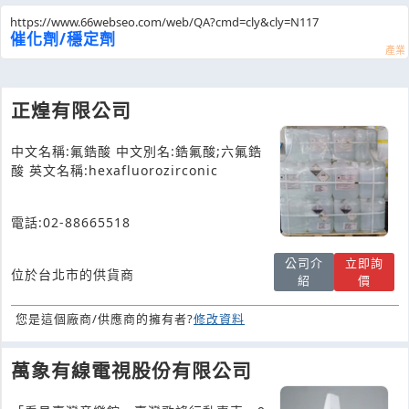
https://www.66webseo.com/web/QA?cmd=cly&cly=N117
催化劑/穩定劑
正煌有限公司
中文名稱:氟鋯酸 中文別名:鋯氟酸;六氟鋯
酸 英文名稱:hexafluorozirconic
電話:02-88665518
公司介
立即詢
位於台北市的供貨商
紹
價
您是這個廠商/供應商的擁有者?
修改資料
萬象有線電視股份有限公司