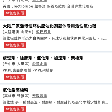
英國 Electrolube 益多潤 保養及維修 台灣專業代理商
免費詢價
大陆厂家淄博恒环供应催化剂载体专用活性氧化铝
[大陸港澳-山東省]
恒环铝业
氧化铝载体形态为白色固体，有球状和粉状两种常用形状，无
毒、无臭
免費詢價
處理劑、除膠劑、催化劑、加速劑、架橋劑
[台中市-大里區]
鋑豐企業
PP.PE表面處理劑 PP.PE架橋劑
免費詢價
氧化鋯高純粉
[高雄市-苓雅區]
宏崴實業
氧化鋯 是一種耐高溫、耐磨損、耐腐蝕的及高化學穩定性能良好
無機非金屬材料
免費詢價