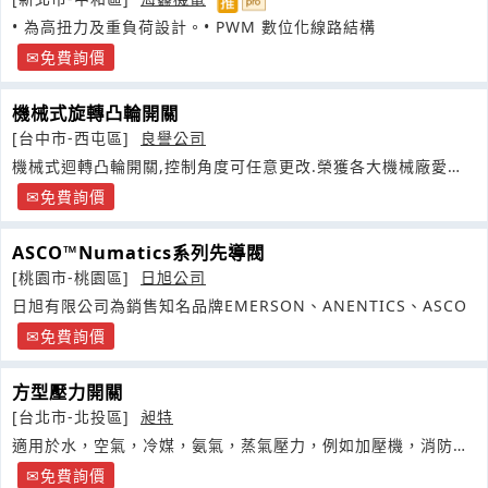
• 為高扭力及重負荷設計。• PWM 數位化線路結構
免費詢價
機械式旋轉凸輪開關
[台中市-西屯區]
良譽公司
機械式迴轉凸輪開關,控制角度可任意更改.榮獲各大機械廠愛用
第一品牌
免費詢價
ASCO™Numatics系列先導閥
[桃園市-桃園區]
日旭公司
日旭有限公司為銷售知名品牌EMERSON、ANENTICS、ASCO
免費詢價
方型壓力開關
[台北市-北投區]
昶特
適用於水，空氣，冷媒，氨氣，蒸氣壓力，例如加壓機，消防幫
浦，警報逆止閥
免費詢價