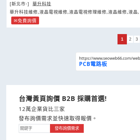
[新北市-]
華升科技
華升科技維修,液晶電視維修,液晶電視修理維修,液晶維修,液晶,
免費詢價
1
2
3
https://www.seoweb66.com/we
PCB電路板
台灣黃頁詢價 B2B 採購首選!
12萬企業貨比三家
發布詢價需求並快速取得報價。
發布詢價需求