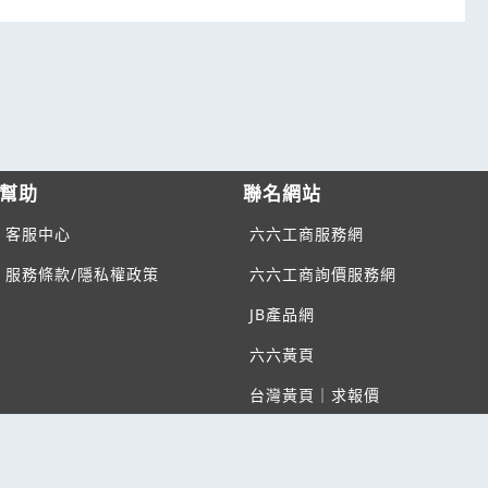
幫助
聯名網站
客服中心
六六工商服務網
服務條款/隱私權政策
六六工商詢價服務網
JB產品網
六六黃頁
台灣黃頁｜求報價
B2BKO
BNI夥伴引薦網