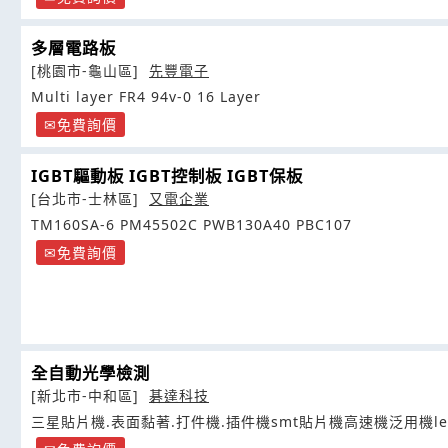
多層電路板
[桃園市-龜山區]
先豐電子
Multi layer FR4 94v-0 16 Layer
免費詢價
IGBT驅動板 IGBT控制板 IGBT保板
[台北市-士林區]
又電企業
TM160SA-6 PM45502C PWB130A40 PBC107
免費詢價
全自動光學檢測
[新北市-中和區]
碁達科技
三星貼片機.表面黏著.打件機.插件機smt貼片機高速機泛用機le