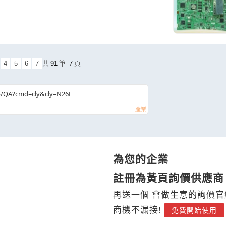
4
5
6
7
共
91
筆
7
頁
b/QA?cmd=cly&cly=N26E
為您的企業
註冊為黃頁詢價供應商
再送一個 會做生意的詢價官
商機不漏接!
免費開始使用