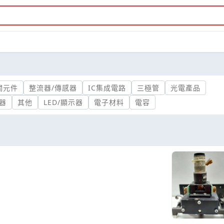
關元件
整流器/傳感器
IC集成電路
三極管
光電產品
器
其他
LED/顯示器
電子材料
電容