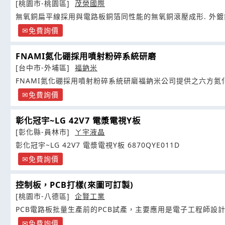
[桃園市-桃園區]
茂榮國際
無氧銅扁平線採用與電路板銅箔同性能的無氧銅滾壓成形. 外
免費詢價
FNAMI氮化硼採用噴射粉碎系統研磨
[台中市-外埔區]
福鈉米
FNAMI氮化硼採用噴射粉碎系統研磨福鈉米公司提供之六方氮
免費詢價
彰化冠宇~LG 42V7 電漿電視Y板
[彰化縣-員林市]
ㄚ宇液晶
彰化冠宇~LG 42V7 電漿電視Y板 6870QYE011D
免費詢價
控制板，PCB打樣(來圖可訂製)
[桃園市-八德區]
企賢工業
PCB電路板批量生產前的PCB試產，主要應用是電子工程師設
免費詢價