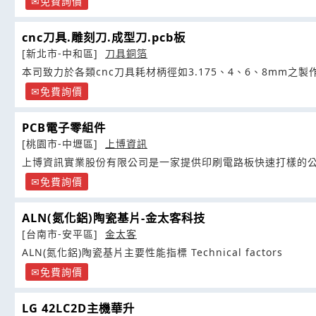
免費詢價
cnc刀具.雕刻刀.成型刀.pcb板
[新北市-中和區]
刀具銅箔
本司致力於各類cnc刀具耗材柄徑如3.175、4、6、8mm之製
免費詢價
PCB電子零組件
[桃園市-中壢區]
上博資訊
上博資訊實業股份有限公司是一家提供印刷電路板快速打樣的公
免費詢價
ALN(氮化鋁)陶瓷基片-金太客科技
[台南市-安平區]
金太客
ALN(氮化鋁)陶瓷基片主要性能指標 Technical factors
免費詢價
LG 42LC2D主機華升