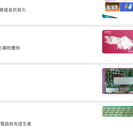
鍍錫或金抗氧化
化硼粉體除
計電路和完成生產