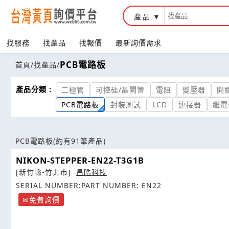
產品
找服務
找產品
找報價
最新詢價需求
PCB電路板
首頁
/
找產品
/
產品分類 :
二極管
可控硅/晶閘管
電阻
變壓器
開
PCB電路板
封裝測試
LCD
連接器
繼電
PCB電路板
(約有91筆產品)
NIKON-STEPPER-EN22-T3G1B
[新竹縣-竹北市]
昌晧科技
SERIAL NUMBER:PART NUMBER: EN22
免費詢價