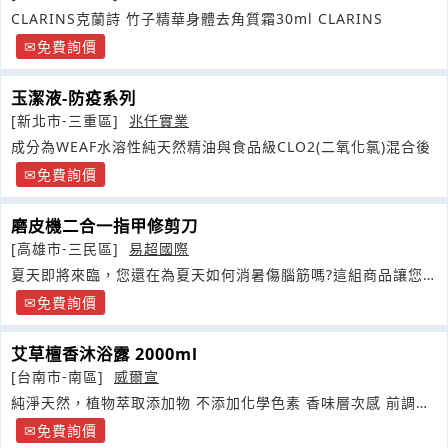
CLARINS克蘭詩 竹子精華身體去角質霜30ml CLARINS
免費詢價
玉潔液-防疫系列
[新北市-三重區]
兆仟實業
成分為WEAF水溶性純天然精油與食品級CLO2(二氧化氯)混合後
免費詢價
磨皮機二合一指甲修剪刀
[高雄市-三民區]
易超國際
夏天即將來臨，您還在為夏天如何消暑傷腦筋嗎?這組商品讓您
解決夏天一切得煩惱
免費詢價
艾草檀香沐浴露 2000ml
[台南市-南區]
威爾宣
純淨天然，植物萃取添加物 不添加化學色素 香味層次感 前調：
佛手柑
免費詢價