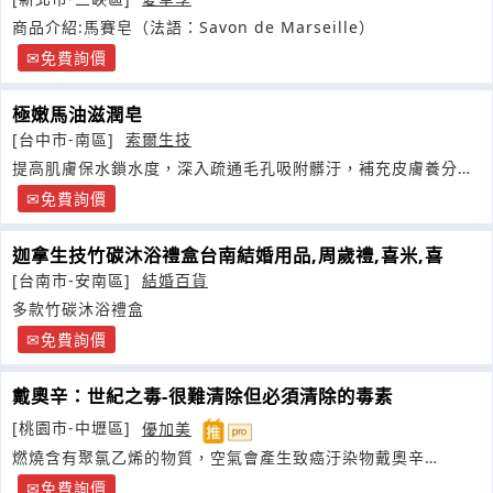
商品介紹:馬賽皂（法語：Savon de Marseille）
免費詢價
極嫩馬油滋潤皂
[台中市-南區]
索爾生技
提高肌膚保水鎖水度，深入疏通毛孔吸附髒汙，補充皮膚養分，
防止乾裂
免費詢價
迦拿生技竹碳沐浴禮盒台南結婚用品,周歲禮,喜米,喜
[台南市-安南區]
結婚百貨
多款竹碳沐浴禮盒
免費詢價
戴奧辛：世紀之毒-很難清除但必須清除的毒素
[桃園市-中壢區]
優加美
燃燒含有聚氯乙烯的物質，空氣會產生致癌汙染物戴奧辛
（Dioxin
免費詢價