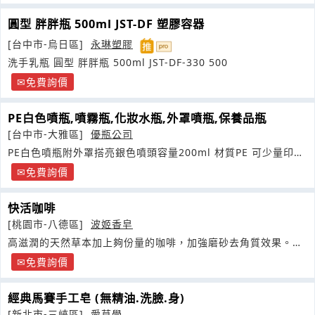
圓型 胖胖瓶 500ml JST-DF 塑膠容器
[台中市-烏日區]
永琳塑膠
洗手乳瓶 圓型 胖胖瓶 500ml JST-DF-330 500
免費詢價
PE白色噴瓶,噴霧瓶,化妝水瓶,外罩噴瓶,保養品瓶
[台中市-大雅區]
優瓶公司
PE白色噴瓶附外罩搭亮銀色噴頭容量200ml 材質PE 可少量印刷
品牌標示與文字資訊
免費詢價
快活咖啡
[桃園市-八德區]
波姬香皂
高滋潤的天然草本加上夠份量的咖啡，加強磨砂去角質效果。舞
動您的肌膚
免費詢價
經典馬賽手工皂 (無精油.洗臉.身)
[新北市-三峽區]
愛草學