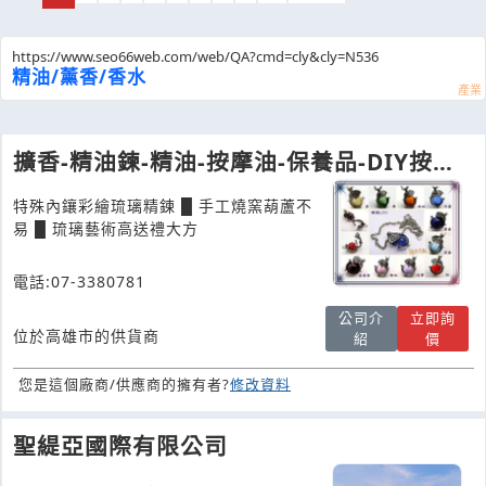
https://www.seo66web.com/web/QA?cmd=cly&cly=N536
精油/薰香/香水
擴香-精油鍊-精油-按摩油-保養品-DIY按摩
工具-spa-心靈諮詢
特殊內鑲彩繪琉璃精鍊 █ 手工燒窯葫蘆不
易 █ 琉璃藝術高送禮大方
電話:07-3380781
公司介
立即詢
位於高雄市的供貨商
紹
價
您是這個廠商/供應商的擁有者?
修改資料
聖緹亞國際有限公司