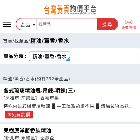
產品
搜尋
免費詢價
精油/薰香/香水
首頁
/
找產品
/
產品分類 :
精油/薰香/香水
精油/薰香/香水
(約有292筆產品)
各式琉璃精油瓶-吊鍊-項鍊(三)
[高雄市-前鎮區]
香氛市集
特殊內鑲彩繪琉璃精鍊 █ 手工燒窯葫蘆不易 █ 琉璃藝術高送禮
大方
免費詢價
果樹原洋茴香純精油
[新北市-永和區]
聖緹亞