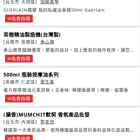
[台北市-大同區]
旭暘美學
GUERLAIN嬌蘭 我的私藏淡香精50ml Guerlain
免費詢價
茶樹精油製造機(台灣製)
[台南市-安南區]
泰山牌
泰山牌蒸餾鍋優質、節能的設計，加上簡易的操作程序，讓您輕
鬆、有效的萃取植物中的精華
免費詢價
500ml 瓶裝按摩油系列
[高雄市-仁武區]
康生美
複方按摩精油元氣舒爽 ( 主香味: 檸檬香蜂草 ) 檸檬、留蘭香
免費詢價
(擴香)MUMCHIT默契 香氛產品批發
[台北市-內湖區]
聚美世
韓國第一大香氛品牌，使用韓國最高品質的香料並與化妝品製造
商合作堅持實現最俱規模
免費詢價