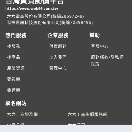
台灣黃頁詢價平台
https://www.web66.com.tw
六六電商股份有限公司(統編28697248)
際標資訊科技股份有限公司(統編70398496)
熱門服務
企業服務
幫助
找服務
付費服務
客服中心
找產品
加入我們
服務條款/隱私權
政策
產業資訊
管理中心
要報價
要詢價
聯名網站
六六工商服務網
六六工商詢價服務網
JB產品網
六六黃頁