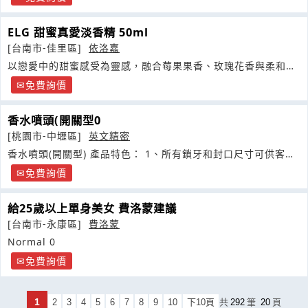
ELG 甜蜜真愛淡香精 50ml
[台南市-佳里區]
依洛嘉
以戀愛中的甜蜜感受為靈感，融合莓果果香、玫瑰花香與柔和香
草，呈現出溫暖而浪漫的香氣氛圍
免費詢價
香水噴頭(開關型0
[桃園市-中壢區]
英文精密
香水噴頭(開關型) 產品特色： 1、所有鎖牙和封口尺寸可供客戶
選擇
免費詢價
給25歲以上單身美女 費洛蒙建議
[台南市-永康區]
費洛蒙
Normal 0
免費詢價
1
2
3
4
5
6
7
8
9
10
下10頁
共
292
筆
20
頁