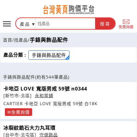
產品
搜尋
免費詢價
手錶與飾品配件
首頁
/
找產品
/
產品分類 :
手錶與飾品配件
手錶與飾品配件
(約有544筆產品)
卡地亞 LOVE 寬版男戒 59號 n0344
[新竹市-北區]
永和當鋪
CARTIER 卡地亞 LOVE 寬版男戒 59號 白18K
免費詢價
冰裂紋鋯石大力丸耳環
[台中市-北屯區]
守億飾品