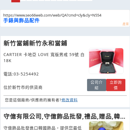
https://www.seo66web.com/web/QA?cmd=cly&cly=N554
手錶與飾品配件
新竹當鋪新竹永和當鋪
CARTIER 卡地亞 LOVE 寬版男戒 59號 白
18K
電話:03-5254492
公司介
立即詢
位於新竹市的供貨商
紹
價
您是這個廠商/供應商的擁有者?
修改資料
守億有限公司,守億飾品批發,禮品,贈品,韓國
飾品客製化定製,台中飾品批發工廠直營
守億飾品批發進口韓國飾品，提供您最低