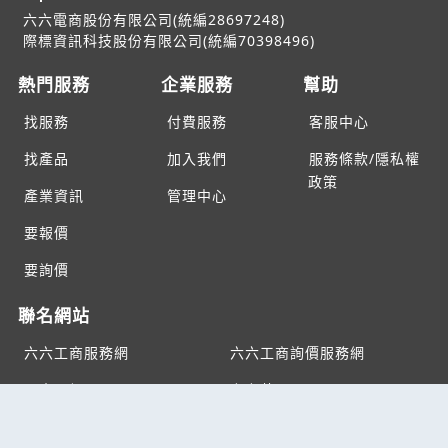
六六電商股份有限公司(統編28697248)
際標資訊科技股份有限公司(統編70398496)
熱門服務
企業服務
幫助
找服務
付費服務
客服中心
找產品
加入我們
服務條款/隱私權
政策
產業資訊
管理中心
要報價
要詢價
聯名網站
六六工商服務網
六六工商詢價服務網
JB產品網
六六黃頁
台灣黃頁｜求報價
B2BKO