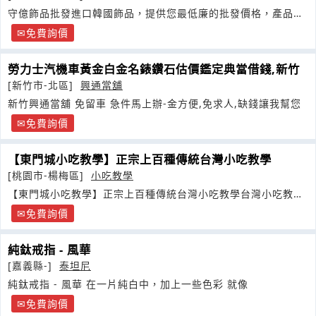
守億飾品批發進口韓國飾品，提供您最低廉的批發價格，產品獨
特不易撞款
免費詢價
勞力士汽機車黃金白金名錶鑽石估價鑑定典當借錢,新竹
[新竹市-北區]
興通當舖
新竹興通當舖 免留車 急件馬上辦-金方便,免求人,缺錢讓我幫您
免費詢價
【東門城小吃教學】正宗上百種傳統台灣小吃教學
[桃園市-楊梅區]
小吃教學
【東門城小吃教學】正宗上百種傳統台灣小吃教學台灣小吃教學
台灣小吃創業台灣小吃傳承台灣小吃傳授較台灣小吃補習班精緻
免費詢價
全套教學
純鈦戒指 - 風華
[嘉義縣-]
泰坦尼
純鈦戒指 - 風華 在一片純白中，加上一些色彩 就像
免費詢價