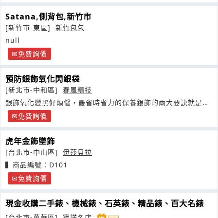
Satana,側背包,新竹市
[新竹市-東區]
新竹包包
null
免費詢價
預防銀飾氧化閃銀袋
[新北市-中和區]
春風精技
銀飾氧化變黑好煩惱，最省時省力的保養銀飾的兩大要訣就是：
1.穿戴完後擦拭乾淨
免費詢價
虎年金飾墜飾
[台北市-中山區]
伊莎貝拉
▍商品編號：D101
免費詢價
現金收購二手錶、機械錶、石英錶、精品錶、百大名錶
[台北市-萬華區]
寶諾名店