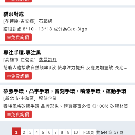
貓眼對戒
[花蓮縣-吉安鄉]
石藝網
貓眼對戒 8*10 - 13*18 成分為Cao-3igo
免費詢價
專注手環-專注黑
[高雄市-左營區]
翡麗詩丹
幫助人體接收自然頻率β波 使專注力提升 反應更加靈敏 長期使
用可提升整體性能表現
免費詢價
矽膠手環，凸字手環，雷刻手環，噴漆手環，運動手環
[新北市-中和區]
程時企業
獨特風格矽膠手環 品牌形象、體育賽事必備 ◎100% 矽膠材質
免費詢價
1
2
3
4
5
6
7
8
9
10
下10頁
共
544
筆
37
頁