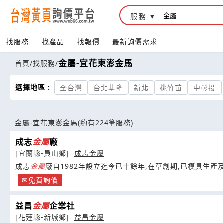
服務
找服務
找產品
找報價
最新詢價需求
金屬-宜花東澎金馬
首頁
/
找服務
/
選擇地區 :
全台灣
台北基隆
新北
桃竹苗
中彰投
金屬-宜花東澎金馬
(約有224筆服務)
成志
金屬
廠
[宜蘭縣-員山鄉]
成志金屬
成志
金屬
廠自1982年設立迄今已十餘年,在草創期,已模具生產
免費詢價
益昌
金屬
企業社
[花蓮縣-新城鄉]
益昌金屬