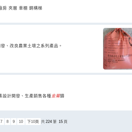
房 夾層 車棚 鋼構梯
開發、改良農業土壞之系列產品。
家集設計開發、生產銷售各種
金屬
鑄
7
8
9
10
下10頁
共
224
筆
15
頁