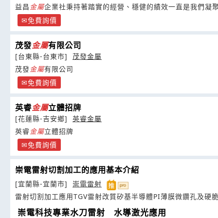
益昌
金屬
企業社秉持著踏實的經營、穩健的績效一直是我們凝
免費詢價
茂發
金屬
有限公司
[台東縣-台東市]
茂發金屬
茂發
金屬
有限公司
免費詢價
英睿
金屬
立體招牌
[花蓮縣-吉安鄉]
英睿金屬
英睿
金屬
立體招牌
免費詢價
崇電雷射切割加工的應用基本介紹
[宜蘭縣-宜蘭市]
崇電雷射
雷射切割加工應用TGV雷射改質矽基半導體PI薄膜微鑽孔及硬
崇電科技專業水刀雷射 水導激光應用