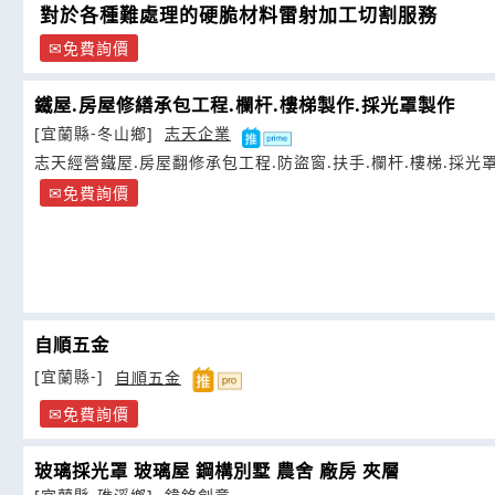
對於各種難處理的硬脆材料雷射加工切割服務
免費詢價
鐵屋.房屋修繕承包工程.欄杆.樓梯製作.採光罩製作
[宜蘭縣-冬山鄉]
志天企業
志天經營鐵屋.房屋翻修承包工程.防盜窗.扶手.欄杆.樓梯.採光
免費詢價
自順五金
[宜蘭縣-]
自順五金
免費詢價
玻璃採光罩 玻璃屋 鋼構別墅 農舍 廠房 夾層