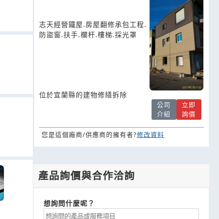
包工程-志天企業社
志天經營鐵屋.房屋翻修承包工程.
防盜窗.扶手.欄杆.樓梯.採光罩
位於宜蘭縣的建物修繕拆除
公司
立即
介紹
詢價
您是這個廠商/供應商的擁有者?
修改資料
產品詢價與合作洽詢
想詢問什麼呢？