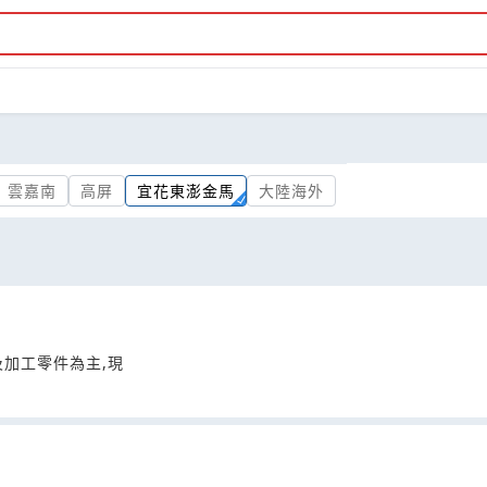
雲嘉南
高屏
宜花東澎金馬
大陸海外
及加工零件為主,現