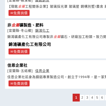
[宜蘭縣-礁溪鄉]
鍏銘創意
【瑋銘
金屬
工程關係企業】玻璃採光罩 玻璃屋 鋼構別墅/農舍 廠
免費詢價
非
金屬
礦製造、肥料
[宜蘭縣-冬山鄉]
錦鴻化工
錦鴻礦產化工有限公司專製非
金屬
礦石，研磨加工粉類。致力
錦鴻礦產化工有限公司
免費詢價
佳恩企業社
[宜蘭縣-五結鄉]
佳恩企業
佳恩企業社前身為鑄鋁專業製造公司，創立于1994年，是ㄧ
免費詢價
1
2
3
4
5
6