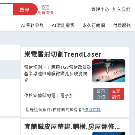
管理中心
加入我們
搜尋
免費詢價
AI業務參謀
AI賦能獵客
永久行銷網
付費服務
崇電雷射切割TrendLaser
雷射切割加工應用TGV雷射改質矽
基半導體PI薄膜微鑽孔及硬脆陶
瓷
公司
立即
位於宜蘭縣的電工電子加工
介紹
詢價
您是這個廠商/供應商的擁有者?
修改資料
宜蘭鐵皮屋整建.鋼構.房屋翻修承