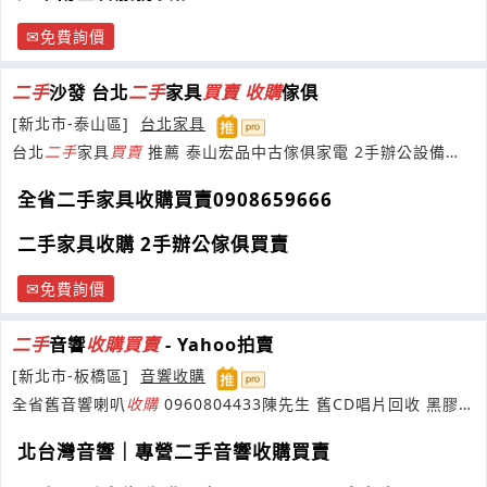
免費詢價
二手
沙發 台北
二手
家具
買賣
收購
傢俱
[新北市-泰山區]
台北家具
台北
二手
家具
買賣
推薦 泰山宏品中古傢俱家電 2手辦公設備
0908-659666 冷氣
收購
全省二手家具收購買賣0908659666
二手家具收購 2手辦公傢俱買賣
免費詢價
二手
音響
收購
買賣
- Yahoo拍賣
[新北市-板橋區]
音響收購
全省舊音響喇叭
收購
0960804433陳先生 舊CD唱片回收 黑膠唱
片
收購
北台灣音響｜專營二手音響收購買賣