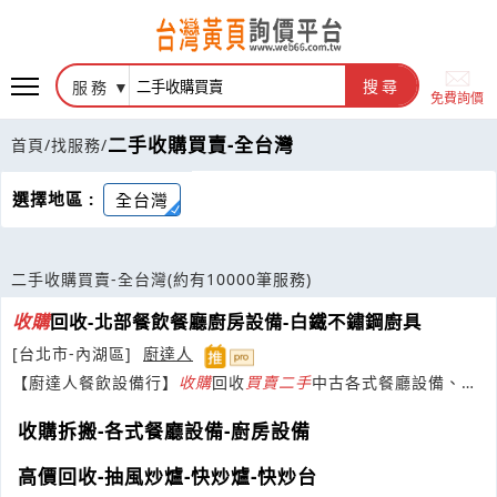
服務
搜尋
免費詢價
二手收購買賣-全台灣
首頁
/
找服務
/
選擇地區 :
全台灣
二手收購買賣-全台灣
(約有10000筆服務)
收購
回收-北部餐飲餐廳廚房設備-白鐵不鏽鋼廚具
[台北市-內湖區]
廚達人
【廚達人餐飲設備行】
收購
回收
買賣
二手
中古各式餐廳設備、營
業商用冰箱、廚具爐具、工作台水槽攤車
收購拆搬-各式餐廳設備-廚房設備
高價回收-抽風炒爐-快炒爐-快炒台