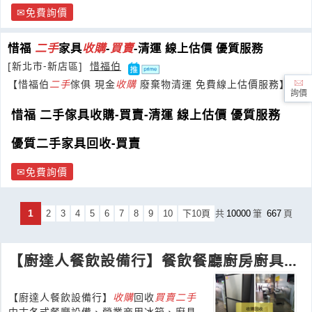
免費詢價
惜福
二手
家具
收購
-
買賣
-清運 線上估價 優質服務
[新北市-新店區]
惜福伯
【惜福伯
二手
傢俱 現金
收購
廢棄物清運 免費線上估價服務】請
詢價
給我們一個為您服務的機會
惜福 二手傢具收購-買賣-清運 線上估價 優質服務
優質二手家具回收-買賣
免費詢價
1
2
3
4
5
6
7
8
9
10
下10頁
共
10000
筆
667
頁
【廚達人餐飲設備行】餐飲餐廳廚房廚具設
備-
二手
收購
買賣
【廚達人餐飲設備行】
收購
回收
買賣
二手
中古各式餐廳設備、營業商用冰箱、廚具