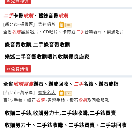
免費詢價
二手
卡帶
收購
、舊錄音帶
收購
[新北市-板橋區]
樂迷唱片
全省
收購
黑膠唱片、CD唱片、卡帶或
二手
音響器材，樂迷唱片行
是您的理想之選。
錄音帶收購,二手錄音帶收購
樂迷二手音響收購唱片收購優良店家
免費詢價
全省
收購
買賣
鑽石、鑽戒回收、
二手
名錶、鑽石戒指
[台北市-萬華區]
寶諾名店
寶諾-手錶，鑽石
收購
~專營手錶，鑽石
收購
及回收服務
收購二手錶,收購勞力士,二手錶收購,二手錶買賣
收購勞力士、二手錶收購、二手錶買賣、二手錶回收