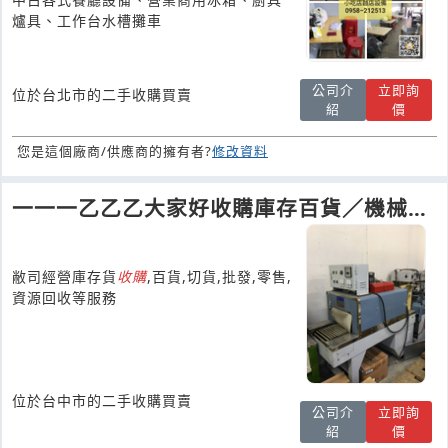
爐具、工作台水槽攤車
公司介
立即詢
位於台北市的二手收購買賣
紹
價
您是這個廠商/供應商的擁有者?
修改資料
一一一乙乙乙大家好收購庫存百貨／機械／
五金廢料／電子零件
敝司經營庫存貨
收購
,百貨,切貨,批發,零售,
資源回收等服務
位於台中市的二手收購買賣
公司介
立即詢
紹
價