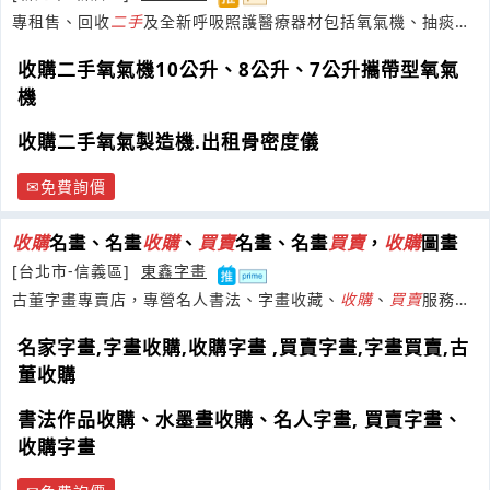
專租售、回收
二手
及全新呼吸照護醫療器材包括氧氣機、抽痰
機、噴霧器等
收購二手氧氣機10公升、8公升、7公升攜帶型氧氣
機
收購二手氧氣製造機.出租骨密度儀
免費詢價
收購
名畫、名畫
收購
、
買賣
名畫、名畫
買賣
，
收購
圖畫
[台北市-信義區]
東鑫字畫
古董字畫專賣店，專營名人書法、字畫收藏、
收購
、
買賣
服務；
買賣
于右任、張大千等名人書畫作品
名家字畫,字畫收購,收購字畫 ,買賣字畫,字畫買賣,古
董收購
書法作品收購、水墨畫收購、名人字畫, 買賣字畫、
收購字畫