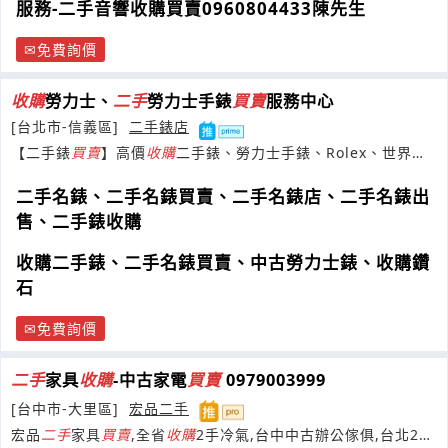
服務-二手音響收購買賣0960804433陳先生
免費詢價
收購
勞力士、
二手
勞力士手錶
買賣
服務中心
[台北市-信義區]
二手錶店
【二手錶
買賣
】高價
收購
二手錶、勞力士手錶、Rolex、世界名
錶、中古錶、古董鐘、金錶、鑽石。
二手名錶、二手名錶買賣、二手名錶店、二手名錶出
售、二手錶收購
收購二手錶、二手名錶買賣、中古勞力士錶、收購鑽
石
免費詢價
二手
家具
收購
-中古家電
買賣
0979003999
[台中市-大里區]
宏品二手
宏品
二手
家具
買賣
,全省
收購
2手冷氣,台中中古辦公傢俱,台北2手