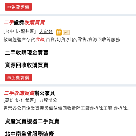
免費詢價
二手
設備
收購
買賣
[台中市-龍井區]
大家好
敝司經營庫存貨
收購
,百貨,切貨,批發,零售,資源回收等服務
二手收購現金買賣
資源回收收購買賣
免費詢價
二手
收購
買賣
辦公家具
[高雄市-仁武區]
力程辦公
專營各公司企業資產設備估價回收拆除工廠@拆除工廠 @拆除廠
房@
資產買賣機器二手買賣
北中南全省服務裝修