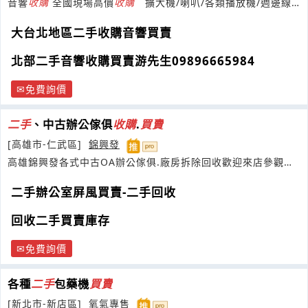
音響
收購
全國現場高價
收購
擴大機/喇叭/各類播放機/週邊線
材等皆在我們服務項目中。
大台北地區二手收購音響買賣
北部二手音響收購買賣游先生09896665984
免費詢價
二手
、中古辦公傢俱
收購
.
買賣
[高雄市-仁武區]
錦興發
高雄錦興發各式中古OA辦公傢俱.廠房拆除回收歡迎來店參觀選
購~
二手辦公室屏風買賣-二手回收
回收二手買賣庫存
免費詢價
各種
二手
包藥機
買賣
[新北市-新店區]
氧氣專售