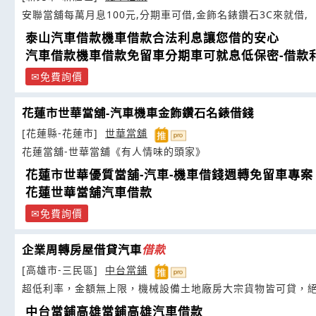
安聯當舖每萬月息100元,分期車可借,金飾名錶鑽石3C來就借,
泰山汽車借款機車借款合法利息讓您借的安心
汽車借款機車借款免留車分期車可就息低保密-借款
免費詢價
花蓮市世華當舖-汽車機車金飾鑽石名錶借錢
[花蓮縣-花蓮市]
世華當舖
花蓮當舖-世華當舖《有人情味的頭家》
花蓮市世華優質當舖-汽車-機車借錢週轉免留車專案
花蓮世華當舖汽車借款
免費詢價
企業周轉房屋借貸汽車
借款
[高雄市-三民區]
中台當鋪
超低利率，金額無上限，機械設備土地廠房大宗貨物皆可貸，
中台當鋪高雄當鋪高雄汽車借款