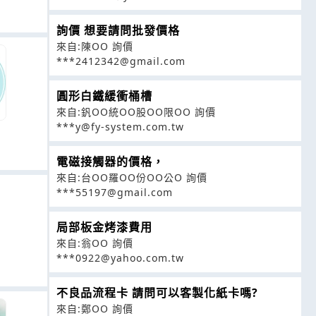
詢價 想要請問批發價格
來自:陳OO 詢價
***2412342@gmail.com
圓形白鐵緩衝桶槽
來自:釩OO統OO股OO限OO 詢價
***y@fy-system.com.tw
電磁接觸器的價格，
來自:台OO羅OO份OO公O 詢價
***55197@gmail.com
局部板金烤漆費用
來自:翁OO 詢價
***0922@yahoo.com.tw
不良品流程卡 請問可以客製化紙卡嗎?
來自:鄭OO 詢價