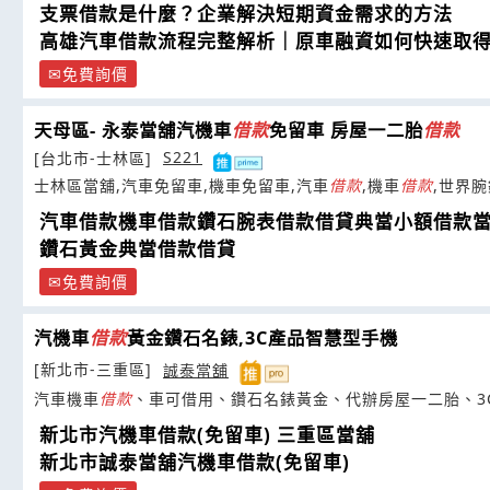
支票借款是什麼？企業解決短期資金需求的方法
高雄汽車借款流程完整解析｜原車融資如何快速取
免費詢價
天母區- 永泰當舖汽機車
借款
免留車 房屋一二胎
借款
[台北市-士林區]
S221
士林區當舖,汽車免留車,機車免留車,汽車
借款
,機車
借款
,世界
汽車借款機車借款鑽石腕表借款借貸典當小額借款
鑽石黃金典當借款借貸
免費詢價
汽機車
借款
黃金鑽石名錶,3C產品智慧型手機
[新北市-三重區]
誠泰當舖
汽車機車
借款
、車可借用、鑽石名錶黃金、代辦房屋一二胎、3
新北市汽機車借款(免留車) 三重區當舖
新北市誠泰當舖汽機車借款(免留車)