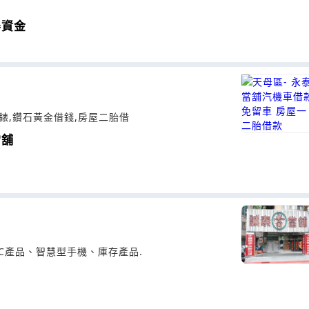
得資金
腕錶,鑽石黃金借錢,房屋二胎借
當舖
C產品、智慧型手機、庫存產品.