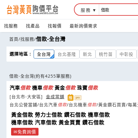
服務
找服務
找產品
找報價
最新詢價需求
借款-全台灣
首頁
/
找服務
/
選擇地區 :
全台灣
台北基隆
新北
桃竹苗
中彰投
借款-全台灣
(約有4255筆服務)
汽車
借款
機車
借款
黃金
借款
珠寶
借款
[台北市-大安區]
金成當舖
台北公營當鋪/台北汽車
借款
/台北機車
借款
/黃金鑽石買賣/每萬
黃金借款 勞力士借款 鑽石借款 機車借款
機車借款 汽車借款 黃金買賣 鑽石借款
免費詢價