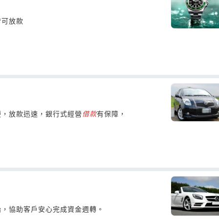
皆可放款
便，放款迅速，銀行式經營
借款
有保障，
胎，協助客戶安心完成資金週轉。