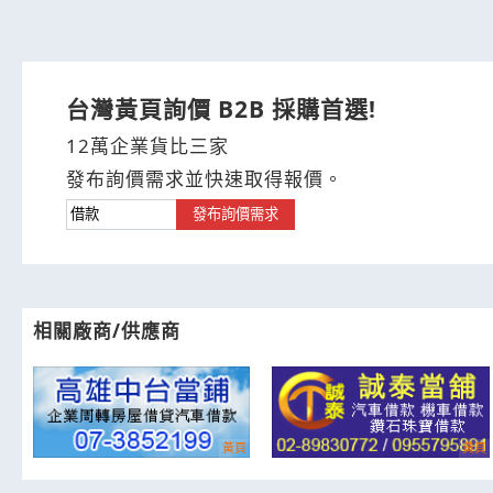
台灣黃頁詢價 B2B 採購首選!
12萬企業貨比三家
發布詢價需求並快速取得報價。
發布詢價需求
相關廠商/供應商