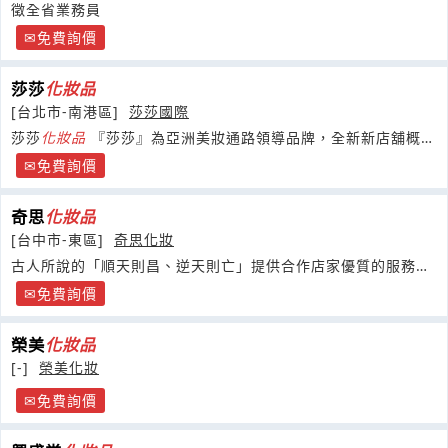
徵全省業務員
免費詢價
莎莎
化妝品
[台北市-南港區]
莎莎國際
莎莎
化妝品
『莎莎』為亞洲美妝通路領導品牌，全新新店舖概念
在台登場，現正
免費詢價
奇思
化妝品
[台中市-東區]
奇思化妝
古人所說的「順天則昌、逆天則亡」提供合作店家優質的服務與
後盾支持
免費詢價
榮美
化妝品
[-]
榮美化妝
免費詢價