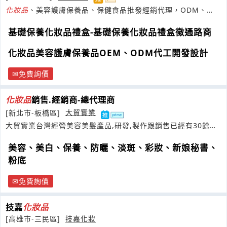
化妝品
、美容護膚保養品、保健食品批發經銷代理，ODM、
OEM代工開發設計，歡迎批發經銷代理
基礎保養化妝品禮盒-基礎保養化妝品禮盒徵通路商
化妝品美容護膚保養品OEM、ODM代工開發設計
免費詢價
化妝品
銷售.經銷商-總代理商
[新北市-板橋區]
大貿實業
大貿實業台灣經營美容美髮產品,研發,製作跟銷售已經有30餘年
的時間現為麗娜真珠膏品牌商
美容、美白、保養、防曬、淡斑、彩妝、新娘秘書、
粉底
免費詢價
技嘉
化妝品
[高雄市-三民區]
技嘉化妝