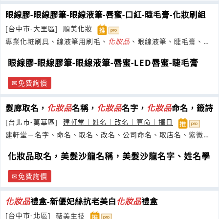
眼線膠-眼線膠筆-眼線液筆-唇蜜-口紅-睫毛膏-化妝刷組
[台中市-大里區]
順美化妝
專業化粧刷具、線液筆用刷毛、
化妝品
、眼線液筆、睫毛膏、水
粉底、染眉膏、唇釉、粉撲、修眉刀
眼線膠-眼線膠筆-眼線液筆-唇蜜-LED唇蜜-睫毛膏
免費詢價
髮廊取名，
化妝品
名稱，
化妝品
名字，
化妝品
命名，籤詩
[台北市-萬華區]
建軒堂｜姓名｜改名｜算命｜擇日
建軒堂－名字、命名、取名、改名、公司命名、取店名、紫微、
工作、
化妝品取名，美髮沙龍名稱，美髮沙龍名字、姓名學
免費詢價
化妝品
禮盒-新優妃絲抗老美白
化妝品
禮盒
[台中市-北區]
薇美生技