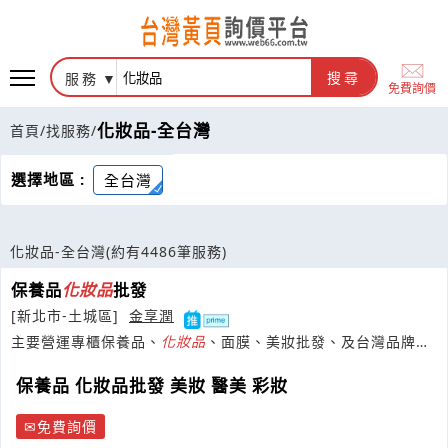
服務
搜尋
免費詢價
化妝品-全台灣
首頁
/
找服務
/
選擇地區 :
全台灣
化妝品-全台灣
(約有4486筆服務)
保養品
化妝品
批發
[新北市-土城區]
金享潤
主要營運專櫃保養品、
化妝品
、面膜、美妝批發、及台灣品牌貓
爵時尚美妝
保養品 化妝品批發 美妝 醫美 彩妝
免費詢價