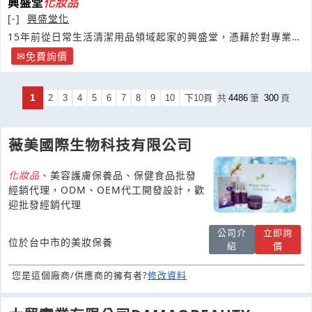
興盛堂
化妝品
[-]
興盛堂化
15年前從日常生活清潔用品領域起家的興盛堂，憑藉於對專業皮
膚結構研究
免費詢價
1
2
3
4
5
6
7
8
9
10
下10頁
共
4486
筆
300
頁
薇美國際生物科技有限公司
化妝品
、美容護膚保養品、保健食品批發
經銷代理，ODM、OEM代工開發設計，歡
迎批發經銷代理
公司介
立即詢
位於台中市的美妝保養
紹
價
您是這個廠商/供應商的擁有者?
修改資料