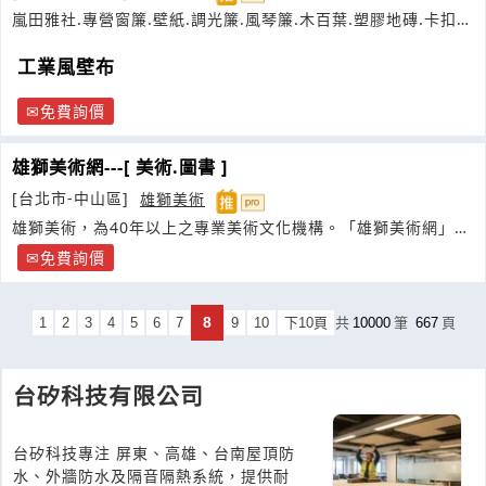
嵐田雅社.專營窗簾.壁紙.調光簾.風琴簾.木百葉.塑膠地磚.卡扣地
板
工業風壁布
免費詢價
雄獅美術網---[ 美術.圖書 ]
[台北市-中山區]
雄獅美術
雄獅美術，為40年以上之專業美術文化機構。「雄獅美術網」提
供雄獅圖書公司所有相關出版品之圖
免費詢價
8
1
2
3
4
5
6
7
9
10
下10頁
共
10000
筆
667
頁
台矽科技有限公司
台矽科技專注 屏東、高雄、台南屋頂防
水、外牆防水及隔音隔熱系統，提供耐