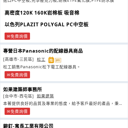
進口PC中空板,光學壓克力板,耐候ETFE氟化膜,PTFE防水膜
高密度120K 160K岩棉板 吸音棉
以色列PLAZIT POLYGAL PC中空板
免費詢價
專營日本Panasonic的配線器具商品
[高雄市-三民區]
松工
松工銷售Panasonic松下電工配線器具。
免費詢價
如果建築師事務所
[台中市-西屯區]
如果建築
本著提供良好的品質及專業的態度，給予客戶最好的產品，秉持
著穩健發展
免費詢價
鉚釘-寬長工業有限公司