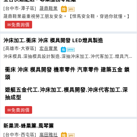
[台中市-潭子區]
晟鼎鞋業
晟鼎鞋業最重視勞工朋友安全。【悍馬安全鞋，穿過你就懂。】
免費詢價
沖床加工.衝床 沖床 模具開發 LED燈具製造
[高雄市-大寮區]
宏岳實業
沖床模具.深抽模具設計製造.深抽沖床加工.沖代客加工.燈具汽機
車零件遊艇零件加工電焊加工
衝床 沖床 模具開發 機車零件 汽車零件 建築五金 鎖
頭
遊艇五金代工.沖床加工.模具開發.沖床代客加工.深
抽成型
免費詢價
新巢流-蜂巢簾.風琴簾
[台中市-西屯區]
嵐田雅社