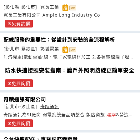
[彰化縣-彰化市]
寬長工業
寬長工業有限公司 Ample Long Industry Co
免費詢價
配線服務的重要性：從設計到安裝的全流程解析
[新北市-鶯歌區]
彰城電業
1.汽機車(電動車)配線、電子家電線材加工 2.各種電線端子燈頭
燈座燈泡磁頭電瓷開關買賣
防水快速接頭安裝指南：讓戶外照明接線更簡單安全
免費詢價
奇蹟通訊有限公司
[新北市-汐止區]
奇蹟通訊
奇蹟通訊為SI廠商 弱電系統全品項整合 飯店商旅
建築
&營造工
地(與多家企業長期配合)
免費詢價
全台快速配送，專業服務零距離