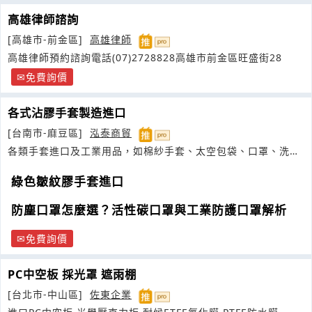
高雄律師諮詢
[高雄市-前金區]
高雄律師
高雄律師預約諮詢電話(07)2728828高雄市前金區旺盛街28
免費詢價
各式沾膠手套製造進口
[台南市-麻豆區]
泓泰商貿
各類手套進口及工業用品，如棉紗手套、太空包袋、口罩、洗手
劑、擦拭紙
綠色皺紋膠手套進口
防塵口罩怎麼選？活性碳口罩與工業防護口罩解析
免費詢價
PC中空板 採光罩 遮雨棚
[台北市-中山區]
佐東企業