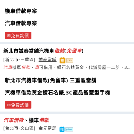
地一二胎
機車借款專案
汽車借款專案
免費詢價
新北市誠泰當舖汽機車
借款
(
免
留
車
)
[新北市-三重區]
誠泰當舖
汽車
機車
借款
、
車
可借用、鑽石名錶黃金、代辦房屋一二胎、3C
產品、智慧型手機、庫存產品.
新北市汽機車借款(免留車) 三重區當舖
汽機車借款黃金鑽石名錶,3C產品智慧型手機
免費詢價
汽車
借款
、機車
借款
[台北市-文山區]
金元當舖