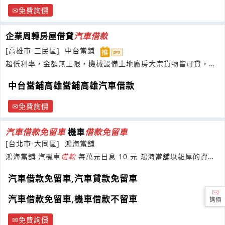
免費詢價
企業周轉房屋借貸
汽車
借款
[高雄市-三民區]
中台當鋪
超低利率，金額無上限，機械設備土地廠房大宗貨物皆可貸，絕
對保密
中台當鋪高雄當鋪高雄汽車借款
免費詢價
汽車
借款
免
留
車
機車
借款
免
留
車
[台北市-大同區]
鴻海當舖
鴻海當舖 汽機車
借款
每萬元日息 10 元 鴻海當舖以雄厚的資金
及穩健的服務團隊提供多元化經營
汽車借款免留車,汽車貸款免留車
汽車借款免留車,機車借款不留車
詢價
免費詢價