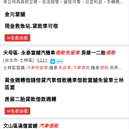
本公司為政府立案，合法經營，誠信可靠，公定利息，手續簡
便，放款迅速，銀行式經營
借款
有保障，
金元當舖
現金救急站.貸款車可借
免費詢價
天母區- 永泰當舖汽機車
借款
免
留
車
房屋一二胎
借款
[台北市-士林區]
S221
士林區當舖,
汽車
免
留
車
,機車
免
留
車
,
汽車
借款
,機車
借款
,世界腕
錶,鑽石黃金借錢,房屋二胎借
資金週轉借錢借貸汽車借款機車借款當舖免留車士林
區當
房屋二胎貸款借款週轉
免費詢價
文山區滿億當鋪
汽車
借款