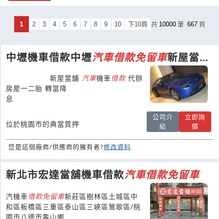
1
2
3
4
5
6
7
8
9
10
下10頁
共
10000
筆
667
頁
中壢機車借款中壢
汽車
借款
免
留
車
新屋當舖
桃園汽車借款平鎮
汽車
借款
免
留
車
大降息
新屋當舖
汽車
機車
借款
代辦
房屋一二胎 轉當降
息
公司介
立即詢
位於桃園市的典當質押
紹
價
您是這個廠商/供應商的擁有者?
修改資料
新北市宏達當舖機車借款
汽車
借款
免
留
車
汽機車
借款
免
留
車
新莊區樹林區土城區中
和區板橋區三重區泰山區三峽區鶯歌區/桃
園市八德市龜山鄉