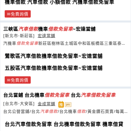
機車借款 汽車借款 小額借款 汽機車借款免留車
免費詢價
三峽區
汽車
借款
機車
借款
免
留
車
~宏達當舖
[新北市-新莊區]
宏達當舖
汽機車
借款
免
留
車
新莊區樹林區土城區中和區板橋區三重區泰山
區三峽區鶯歌區/桃園市八德市龜山鄉
鶯歌區汽車借款機車借款免留車~宏達當舖
五股區汽車借款機車借款免留車~宏達當舖
免費詢價
台北當鋪 台北機車
借款
免
留
車
台北
汽車
借款
免
留
車
[台北市-大安區]
金成當舖
台北公營當鋪/台北
汽車
借款
/台北機車
借款
/黃金鑽石買賣/每萬
元日息5元/台北當舖
台北汽車借款免留車 台北機車借款免留車 機車借貸