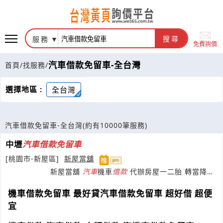
服務
搜尋
免費詢價
汽車借款免留車-全台灣
首頁
/
找服務
/
選擇地區 :
全台灣
汽車借款免留車-全台灣
(約有10000筆服務)
中壢
汽車
借款
免
留
車
[桃園市-新屋區]
新屋當舖
新屋當舖
汽車
機車
借款
代辦房屋一二胎 轉當降
息
機車借款免留車 最好貸汽車借款免留車 超好借 超便
宜