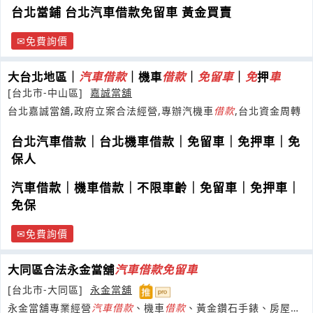
台北當鋪 台北汽車借款免留車 黃金買賣
免費詢價
大台北地區｜
汽車
借款
｜機車
借款
｜
免
留
車
｜
免
押
車
[台北市-中山區]
嘉誠當舖
台北嘉誠當舖,政府立案合法經營,專辦汽機車
借款
,台北資金周轉
台北汽車借款｜台北機車借款｜免留車｜免押車｜免
保人
汽車借款｜機車借款｜不限車齡｜免留車｜免押車｜
免保
免費詢價
大同區合法永金當舖
汽車
借款
免
留
車
[台北市-大同區]
永金當舖
永金當舖專業經營
汽車
借款
、機車
借款
、黃金鑽石手錶、房屋土