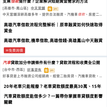
支票
借款
是什麼？企業解決短期資金需求的方法
[高雄市-鳳山區]
中天當舖
中天當舖深耕高雄多年，提供合法融資、汽機車
借款
、房屋二
胎，協助客戶安心完成資金週轉。
高雄汽車借款流程完整解析｜原車融資如何快速取得
資金
高雄汽車借款,機車借款,高雄借錢-高雄鳳山中天融資
免費詢價
汽車
貸款加分申請條件有什麼？貸款流程和收費全公開
[台中市-西區]
好事貸有
好事貸是上市融資公司經銷商，經營二胎房貸、汽機車貸款，客
戶五星好評最多
20年老車只能報廢？老車貸款額度最高30萬、15年
汽車貸款額度能借多少？一篇帶你掌握車貸額度影響
關鍵