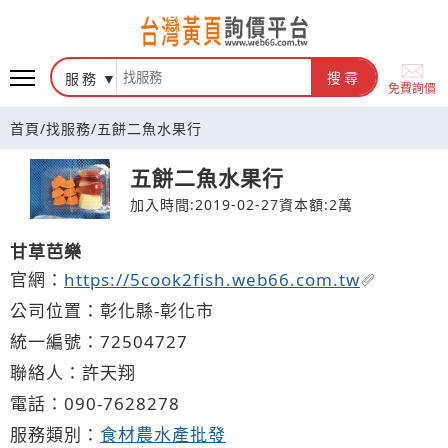
台灣黃頁詢價平台
服務
搜尋
免費詢價
首頁
/
找服務
/
五餅二魚水果行
五餅二魚水果行
加入時間:2019-02-27
資本額:2萬
甘草芭樂
官網：
https://5cook2fish.web66.com.tw
公司位置：彰化縣-彰化市
統一編號：72504727
聯絡人：許天翔
電話：
090-
7
6
2
8278
服務類別：
食材農水產批發