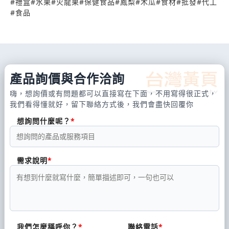
#
禮盒
#
水果
#
火龍果
#
保健食品
#
鳳梨
#
木瓜
#
食材
#
批發
#
代工
#
食品
產品詢價與合作洽詢
嗨，想詢價或有問題都可以直接寫在下面，不用寫得很正式，
我們看得懂就好，留下聯絡方式後，我們會盡快回覆你
想詢問什麼呢？
需求說明
我們怎麼稱呼你？
聯絡電話