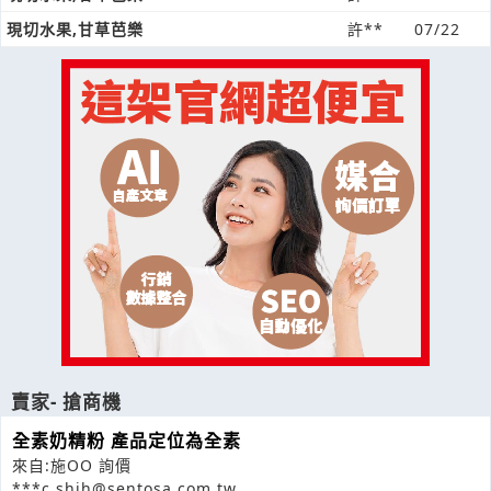
現切水果,甘草芭樂
許**
07/22
賣家- 搶商機
全素奶精粉 產品定位為全素
來自:施OO 詢價
***c.shih@sentosa.com.tw