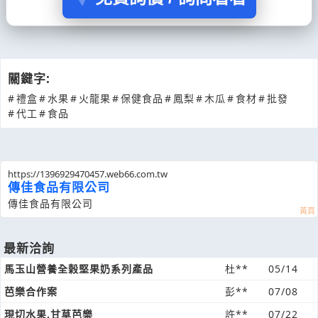
關鍵字:
#
禮盒
#
水果
#
火龍果
#
保健食品
#
鳳梨
#
木瓜
#
食材
#
批發
#
代工
#
食品
https://1396929470457.web66.com.tw
傳佳食品有限公司
傳佳食品有限公司
最新洽詢
馬玉山營養全榖堅果奶系列產品
杜**
05/14
芭樂合作案
彭**
07/08
現切水果,甘草芭樂
許**
07/22