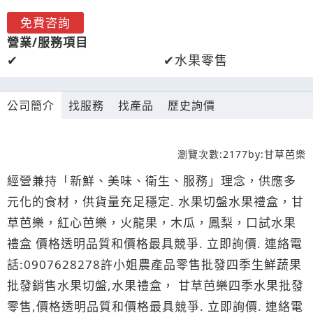
免費咨詢
營業/服務項目
水果零售
公司簡介
找服務
找產品
歷史詢價
瀏覽次數:
2177
by:
甘草芭樂
經營兼持「新鮮、美味、衛生、服務」理念，供應多
元化的食材，供貨量充足穩定. 水果切盤水果禮盒，甘
草芭樂，紅心芭樂，火龍果，木瓜，鳳梨，口試水果
禮盒 價格透明品質和價格最具競爭. 立即詢價. 連絡電
話:0907628278許小姐農產品零售批發四季生鮮蔬果
批發銷售水果切盤,水果禮盒， 甘草芭樂四季水果批發
零售,價格透明品質和價格最具競爭. 立即詢價. 連絡電