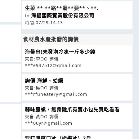
生菜 ** **路**廳**要**、**.
海揚國際實業股份有限公司
to:
時間:07/29:14:13
食材農水產批發的詢價
海帶串(未發泡冷凍一斤多少錢
來自:李OO 詢價
***e937512@gmail.com
詢價 海鮮、蛤蠣
來自:吳OO 詢價
***rfuneatery@gmail.com
蒜味鳳螺，無骨雞爪有賣小包先買吃看看
來自:黃OO 詢價
***00yr@gmail.com
要訂購爽口冰（拇指冰）2斤