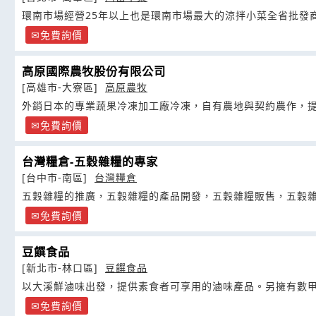
環南市場經營25年以上也是環南市場最大的涼拌小菜全省批發
免費詢價
高原國際農牧股份有限公司
[高雄市-大寮區]
高原農牧
外銷日本的專業蔬果冷凍加工廠冷凍，自有農地與契約農作，
免費詢價
台灣糧倉-五穀雜糧的專家
[台中市-南區]
台灣糧倉
五穀雜糧的推廣，五穀雜糧的產品開發，五穀雜糧販售，五穀
免費詢價
豆饌食品
[新北市-林口區]
豆饌食品
以大溪鮮滷味出發，提供素食者可享用的滷味產品。另擁有數
免費詢價