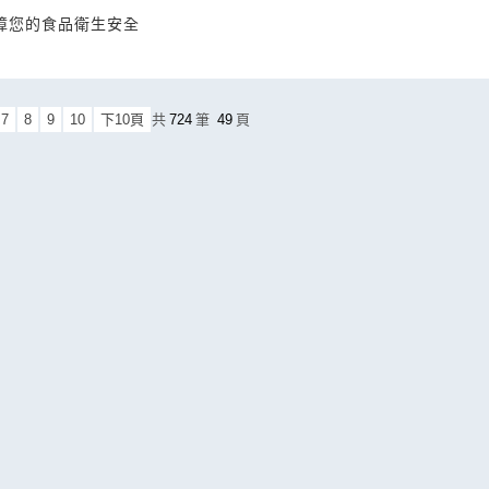
障您的食品衛生安全
7
8
9
10
下10頁
共
724
筆
49
頁