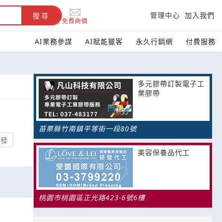
管理中心
加入我們
搜尋
免費詢價
AI業務參謀
AI賦能獵客
永久行銷網
付費服務
多元膠帶訂製電子工
業膠帶
苗栗縣竹南鎮平等街一段80號
批發
美容保養品代工
桃園市桃園區正光路423-6號6樓