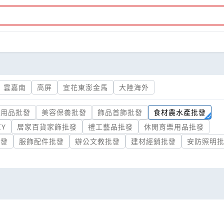
雲嘉南
高屏
宜花東澎金馬
大陸海外
食用品批發
美容保養批發
飾品首飾批發
食材農水產批發
Y
居家百貨家飾批發
禮工藝品批發
休閒育樂用品批發
批發
服飾配件批發
辦公文教批發
建材經銷批發
安防照明