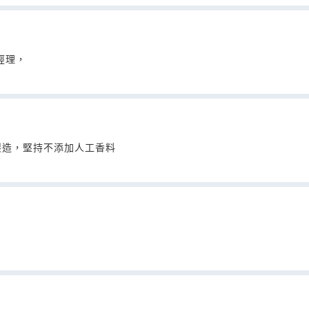
經理，
製造，堅持不添加人工香料