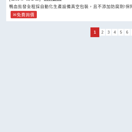
鴨血批發全程採自動化生產設備真空包裝，且不添加防腐劑!保
免費詢價
1
2
3
4
5
6