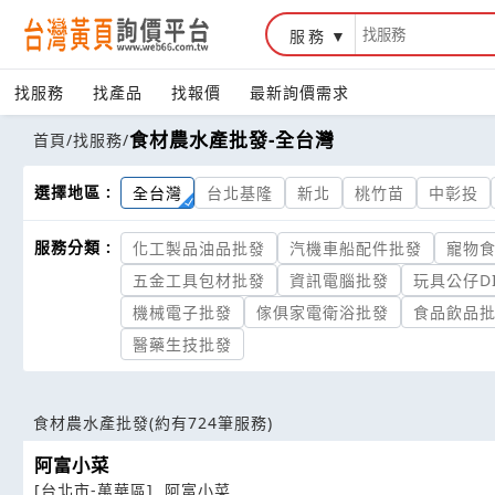
服務
找服務
找產品
找報價
最新詢價需求
食材農水產批發-全台灣
首頁
/
找服務
/
選擇地區 :
全台灣
台北基隆
新北
桃竹苗
中彰投
服務分類 :
化工製品油品批發
汽機車船配件批發
寵物
五金工具包材批發
資訊電腦批發
玩具公仔DI
機械電子批發
傢俱家電衛浴批發
食品飲品
醫藥生技批發
食材農水產批發
(約有724筆服務)
阿富小菜
[台北市-萬華區]
阿富小菜