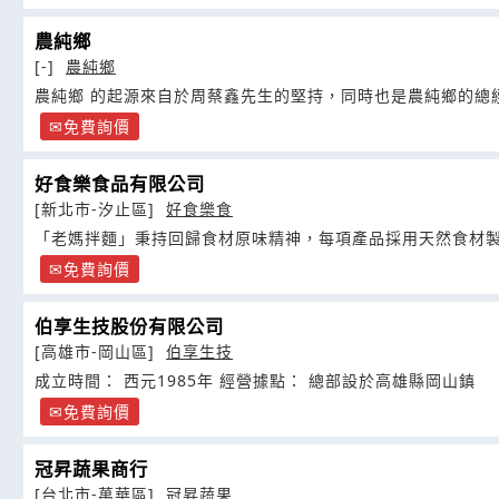
農純鄉
[-]
農純鄉
農純鄉 的起源來自於周蔡鑫先生的堅持，同時也是農純鄉的總
免費詢價
好食樂食品有限公司
[新北市-汐止區]
好食樂食
「老媽拌麵」秉持回歸食材原味精神，每項產品採用天然食材
免費詢價
伯享生技股份有限公司
[高雄市-岡山區]
伯享生技
成立時間： 西元1985年 經營據點： 總部設於高雄縣岡山鎮
免費詢價
冠昇蔬果商行
[台北市-萬華區]
冠昇蔬果