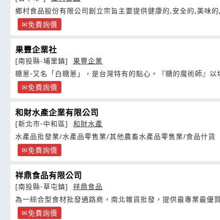
鄉村食品股份有限公司創立宗旨主要提供健康的,安全的,美味的
免費詢價
果豐企業社
[南投縣-埔里鎮]
果豐企業
糖蔥-又名「白糖蔥」，是台灣特有的點心。『糖的魔術師』以
免費詢價
和財水產企業有限公司
[新北市-中和區]
和財水產
水產品批發業/水產品零售業/其他農畜水產品零售業/食品什貨
免費詢價
祥鼎食品有限公司
[南投縣-草屯鎮]
祥鼎食品
為一綜合型食材批發通路商，南北雜貨批發，提供最專業最優
免費詢價