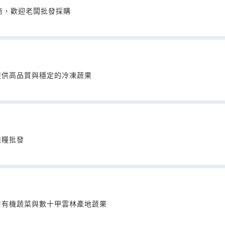
商，歡迎老闆批發採購
提供高品質與穩定的冷凍蔬果
雜糧批發
甲有機蔬菜與數十甲雲林產地蔬果