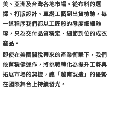
美、亞洲及台灣各地市場。從布料的選
擇、打版設計、車縫工藝到出貨檢驗，每
一道程序我們都以工匠般的態度細細雕
琢，只為交付品質穩定、細節到位的成衣
產品。
即使在美國關稅帶來的產業衝擊下，我們
依舊穩健運作，將挑戰轉化為提升工藝與
拓展市場的契機，讓「越南製造」的優勢
在國際舞台上持續發光。