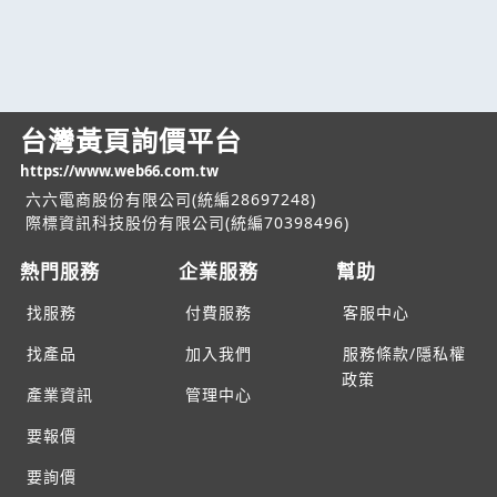
台灣黃頁詢價平台
https://www.web66.com.tw
六六電商股份有限公司(統編28697248)
際標資訊科技股份有限公司(統編70398496)
熱門服務
企業服務
幫助
找服務
付費服務
客服中心
找產品
加入我們
服務條款/隱私權
政策
產業資訊
管理中心
要報價
要詢價