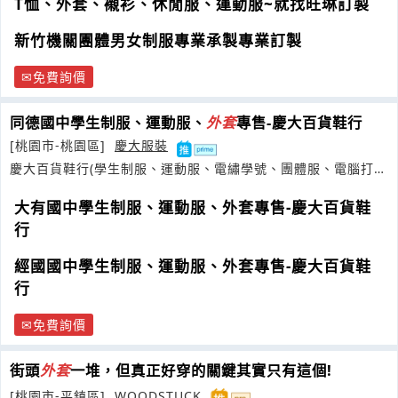
T恤、外套、襯衫、休閒服、運動服~就找旺琳訂製
新竹機關團體男女制服專業承製專業訂製
免費詢價
同德國中學生制服、運動服、
外套
專售-慶大百貨鞋行
[桃園市-桃園區]
慶大服裝
慶大百貨鞋行(學生制服、運動服、電繡學號、團體服、電腦打版
專業電繡
大有國中學生制服、運動服、外套專售-慶大百貨鞋
行
經國國中學生制服、運動服、外套專售-慶大百貨鞋
行
免費詢價
街頭
外套
一堆，但真正好穿的關鍵其實只有這個!
[桃園市-平鎮區]
WOODSTUCK