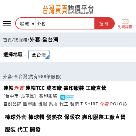
服務
搜尋
免費詢價
外套-全台灣
首頁
/
找服務
/
選擇地區 :
全台灣
外套-全台灣
(約有988筆服務)
連帽
外套
連帽TEE 成衣廠 鑫印服裝 工廠直營
[台中市-北屯區]
鑫印服裝
自創品牌.團體服.班服.系服.代工.製造.T-SHIRT.
外套
.POLO衫.
設計.工廠直營
棒球外套 棒球帽 發熱衣 保暖衣 鑫印服裝工廠直營
服裝 代工 開發