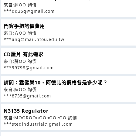
來自:鍾OO 詢價
***qq35q@gmail.com
門窗手把詢價費用
來自:方OO 詢價
***ang@mail.ntou.edu.tw
CD壓片 有此需求
來自:蘇OO 詢價
***99798@gmail.com
請問：猛健樂10、阿德比的價格各是多少呢？
來自:陳OO 詢價
***8735@gmail.com
N3135 Regulator
來自:MOOROOnOOoOOeOO 詢價
***stedindustrial@gmail.com