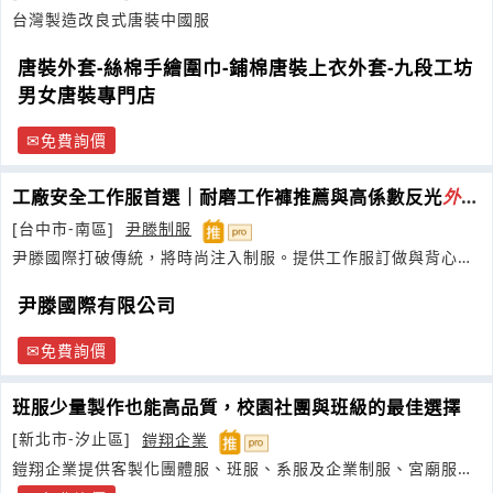
台灣製造改良式唐裝中國服
唐裝外套-絲棉手繪圍巾-鋪棉唐裝上衣外套-九段工坊
男女唐裝專門店
免費詢價
工廠安全工作服首選｜耐磨工作褲推薦與高係數反光
外套
採購指南
[台中市-南區]
尹滕制服
尹滕國際打破傳統，將時尚注入制服。提供工作服訂做與背心客
製，為您打造優雅獨特的企業形象
尹滕國際有限公司
免費詢價
班服少量製作也能高品質，校園社團與班級的最佳選擇
[新北市-汐止區]
鎧翔企業
鎧翔企業提供客製化團體服、班服、系服及企業制服、宮廟服訂
製，少量團體服也可設計印製