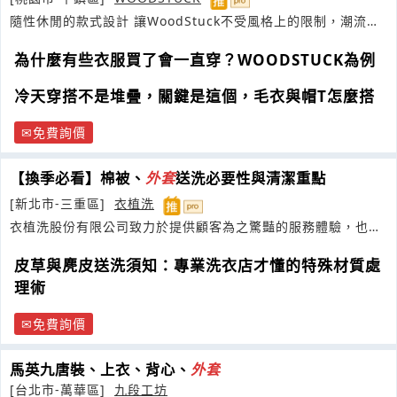
隨性休閒的款式設計 讓WoodStuck不受風格上的限制，潮流與
實用的完美平衡
為什麼有些衣服買了會一直穿？WOODSTUCK為例
冷天穿搭不是堆疊，關鍵是這個，毛衣與帽T怎麼搭
免費詢價
【換季必看】棉被、
外套
送洗必要性與清潔重點
[新北市-三重區]
衣植洗
衣植洗股份有限公司致力於提供顧客為之驚豔的服務體驗，也是
擁有打造新科技軟體能力的新創公司
皮草與麂皮送洗須知：專業洗衣店才懂的特殊材質處
理術
免費詢價
馬英九唐裝、上衣、背心、
外套
[台北市-萬華區]
九段工坊