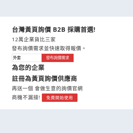
台灣黃頁詢價 B2B 採購首選!
12萬企業貨比三家
發布詢價需求並快速取得報價。
發布詢價需求
為您的企業
註冊為黃頁詢價供應商
再送一個 會做生意的詢價官網
商機不漏接!
免費開始使用