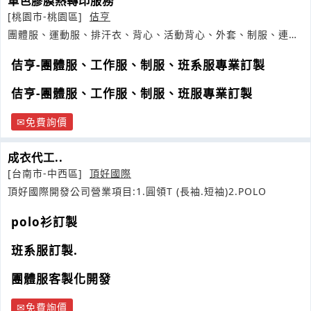
單色膠膜熱轉印服務
[桃園市-桃園區]
佶亨
團體服、運動服、排汗衣、背心、活動背心、外套、制服、連身
服、工作服訂製及電繡
佶亨-團體服、工作服、制服、班系服專業訂製
佶亨-團體服、工作服、制服、班服專業訂製
免費詢價
成衣代工..
[台南市-中西區]
頂好國際
頂好國際開發公司營業項目:1.圓領T (長袖.短袖)2.POLO
polo衫訂製
班系服訂製.
團體服客製化開發
免費詢價