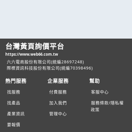
台灣黃頁詢價平台
https://www.web66.com.tw
六六電商股份有限公司(統編28697248)
際標資訊科技股份有限公司(統編70398496)
熱門服務
企業服務
幫助
找服務
付費服務
客服中心
找產品
加入我們
服務條款/隱私權
政策
產業資訊
管理中心
要報價