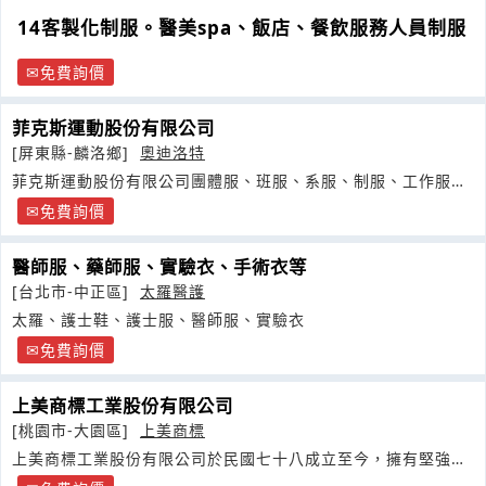
14客製化制服。醫美spa、飯店、餐飲服務人員制服
免費詢價
菲克斯運動股份有限公司
[屏東縣-麟洛鄉]
奧迪洛特
菲克斯運動股份有限公司團體服、班服、系服、制服、工作服、
自行車衣
免費詢價
醫師服、藥師服、實驗衣、手術衣等
[台北市-中正區]
太羅醫護
太羅、護士鞋、護士服、醫師服、實驗衣
免費詢價
上美商標工業股份有限公司
[桃園市-大園區]
上美商標
上美商標工業股份有限公司於民國七十八成立至今，擁有堅強的
經營團隊及研發能力及獨特的製程技術