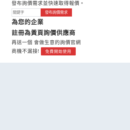
發布詢價需求並快速取得報價。
發布詢價需求
為您的企業
註冊為黃頁詢價供應商
再送一個 會做生意的詢價官網
商機不漏接!
免費開始使用