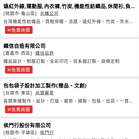
遠紅外線,運動服,內衣褲,竹炭,機能性紡織品,休閒衫,負
離子.
[桃園市-龜山區]
兆賺公司
台灣機能性紡織品，質輕保暖，涼感，遠紅外線，竹炭，奈米
銀，吸濕
免費詢價
織信自造有限公司
[嘉義市-西區]
織信自造
織品設計、制服訂製、全彩印花、班系服訂製、袋帽定制
免費詢價
包包袋子設計加工製作(贈品、文創)
[台南市-東區]
尚寶麗童
各類車縫製作，設計、打版、裁剪、縫製、包裝、出貨。一貫作
業
免費詢價
侯門行股份有限公司
[桃園市-平鎮區]
侯門行