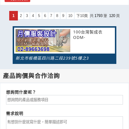
1
2
3
4
5
6
7
8
9
10
下10頁
共
1793
筆
120
頁
100台灣製成衣
ODM-
新北市板橋區四川路二段239號5樓之3
產品詢價與合作洽詢
想詢問什麼呢？
需求說明