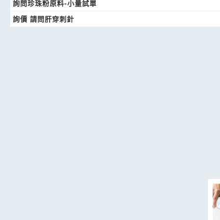
詢問珍珠粉原料-小量試單
詢價 請問肝穿刺針