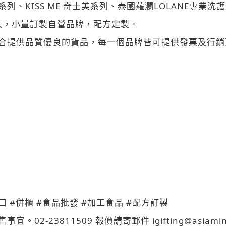
KISS ME 奇士美系列、泰國蘿瀾LOLANE專業洗護
應，小量訂製自營品牌，配方定製。
合提供品質優良的貨品，每一個品牌皆可提供發票及行銷
出口 #併櫃 #食品批發 #加工食品 #配方訂製
3811509 報價請寄郵件 igifting@asiamind-gl