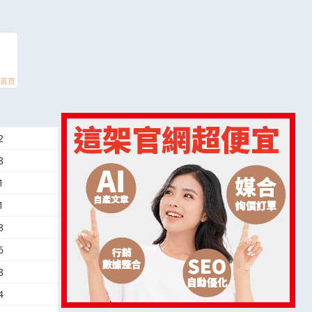
2
8
1
1
8
6
8
4