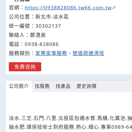
官網：
https://0938828086.tw66.com.tw
公司位置：新北市-淡水區
統一編號：30302137
聯絡人：鄭湧泉
電話：
0938-
8
2
8086
服務類別：
家務家事服務
、
管道疏通清塔
免費咨詢
公司簡介
找服務
找產品
歷史詢價
淡水.三芝.石門.八里.北投區包通水管.馬桶.化糞池.抽
抽水肥.環保技術士到府服務.熱心.細心.專業0989-6