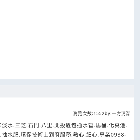
瀏覽次數:
1552
by:
一方清潔
86淡水.三芝.石門.八里.北投區包通水管.馬桶.化糞池.
.抽水肥.環保技術士到府服務.熱心.細心.專業0938-