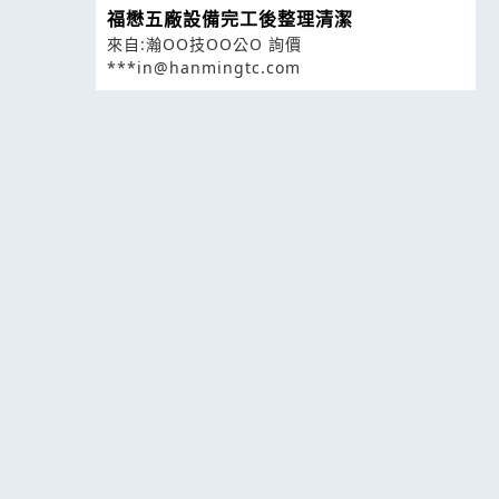
福懋五廠設備完工後整理清潔
來自:瀚OO技OO公O 詢價
***in@hanmingtc.com