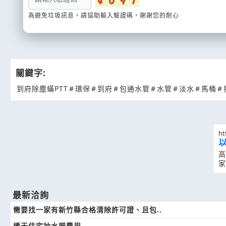
為避免垃圾訊息，請協助輸入驗證碼，謝謝您的耐心
關鍵字:
到府除塵蟎PTT
#
環保
#
到府
#
包通水管
#
水管
#
淡水
#
馬桶
#
ht
高
家
最新洽詢
需要找一家有新竹縣合格清除許可證、且包..
透天住宅抽水肥費用