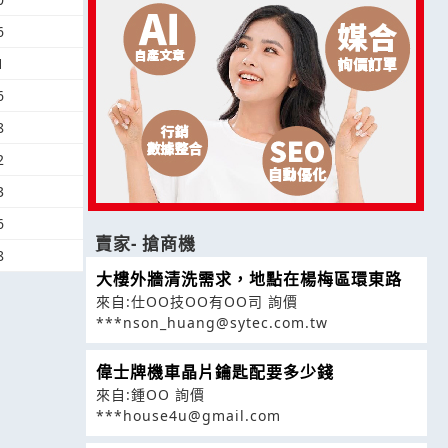
6
1
6
8
2
3
6
賣家- 搶商機
8
大樓外牆清洗需求，地點在楊梅區環東路
來自:仕OO技OO有OO司 詢價
***nson_huang@sytec.com.tw
偉士牌機車晶片鑰匙配要多少錢
來自:鍾OO 詢價
***house4u@gmail.com