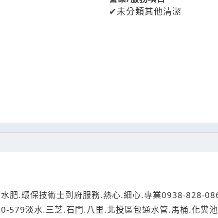
未分類其他清潔
水肥.環保技術士到府服務.熱心.細心.專業0938-828-0
40-579淡水.三芝.石門.八里.北投區包通水管.馬桶.化糞池