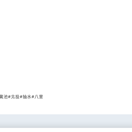
糞池
#
北投
#
抽水
#
八里