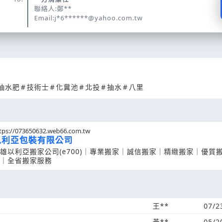
聯絡人:鄭**
Email:j*6******@yahoo.com.tw
抽水肥
#
技術士
#
化糞池
#
北投
#
抽水
#
八里
tps://073650632.web66.com.tw
以利亞包裝有限公司
雄以利亞搬家公司(e700)｜專業搬家｜誠信搬家｜精緻搬家｜優質
｜全省搬家服務
王**
07/2
黃**
05/2