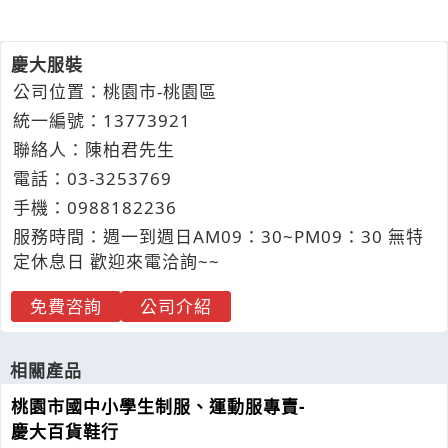
慶大服裝
公司位置：桃園市-桃園區
統一編號：13773921
聯絡人：陳柏君先生
電話：
03-3
2
5
3
769
手機：
0988
1
8
2
236
服務時間：週一到週日AM09：30~PM09：30 無特
定休息日 歡迎來電洽詢~~
免費咨詢
公司介紹
相關產品
桃園市國中小學生制服、運動服專賣-
慶大百貨鞋行