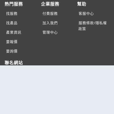
熱門服務
企業服務
幫助
找服務
付費服務
客服中心
找產品
加入我們
服務條款/隱私權
政策
產業資訊
管理中心
要報價
要詢價
聯名網站
六六工商服務網
六六工商詢價服務網
JB產品網
六六黃頁
台灣黃頁｜求報價
B2BKO
BNI夥伴引薦網
Copyright c2026 All rights reserved | 台灣黃頁