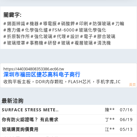
關鍵字:
#
錫面辨識
#
機器
#
導電膜
#
硝酸鉀
#
印刷
#
防彈玻璃
#
刀輪
#
應力儀
#
化學強化爐
#
FSM-6000
#
玻璃化學強化
#
折原製作所
#
強化玻璃
#
代理
#
設計
#
電子
#
膠合玻璃
#
玻璃燈罩
#
事務機
#
研發
#
玻璃
#
複層玻璃
#
清洗機
https://440304808353386.ec66.tw
深圳市福田区捷芯高科电子商行
收购平板主板，DDR内存颗粒，FLASH芯片，手机字库,IC
最新洽詢
SURFACE STRESS METE..
陳**
07/16
你有防火認證嗎？ 有此需求
丁**
06/19
玻璃購買詢價費用
江**
05/13