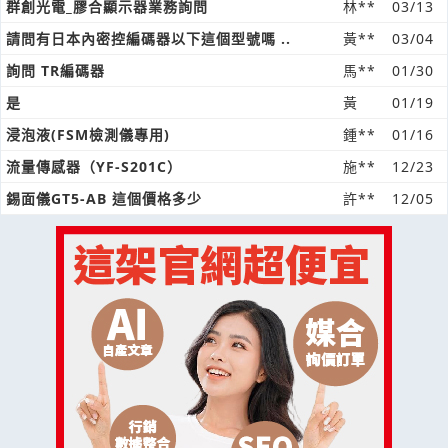
群創光電_膠合顯示器業務詢問
林**
03/13
請問有日本內密控編碼器以下這個型號嗎 ..
黃**
03/04
詢問 TR編碼器
馬**
01/30
是
黃
01/19
浸泡液(FSM檢測儀專用)
鍾**
01/16
流量傳感器（YF-S201C）
施**
12/23
錫面儀GT5-AB 這個價格多少
許**
12/05