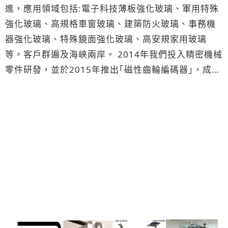
進，應用領域包括:電子科技薄板強化玻璃、軍用特殊
強化玻璃、高規格車窗玻璃、建築防火玻璃、事務機
器強化玻璃、特殊鏡面強化玻璃、高安規家用玻璃
等。客戶群遍及海峽兩岸。 2014年我們投入精密機械
零件研發，並於2015年推出｢磁性齒輪編碼器｣，成為
全世界第六家製造商。產品隨即獲得台灣及大陸機床
廠的青睞及應用。2015年底，因為產品的優異性能及
合理價格，我們成功進入印度市場。 [化學強化爐設備
銷售實績] 2002 深圳新宏達安全玻璃(富士康）、
2006 深圳南玻集团精细玻璃及微电子事业部研发中
心、2007 浙江金徠鍍膜(萊寶)、深圳宏達國際光電(富
士康)、台灣正達國際光電(鴻海)、2008 深圳旭硝子精
細玻璃 (旭硝子)、浙江金徠鍍膜(萊寶)、台灣正達國際
光電(鴻海)、2010 台灣正達國際光電(鴻海)、台灣群
創光電(富士康)、日本旭硝子(AGC)橫濱廠、日本旭硝