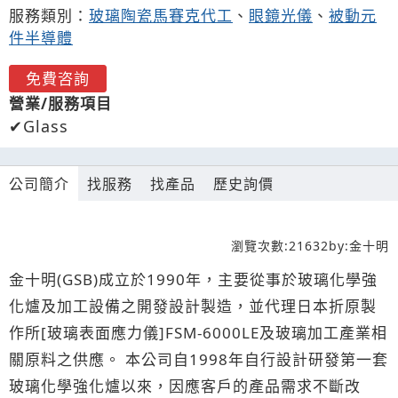
服務類別：
玻璃陶瓷馬賽克代工
、
眼鏡光儀
、
被動元
件半導體
免費咨詢
營業/服務項目
Glass
公司簡介
找服務
找產品
歷史詢價
瀏覽次數:
21632
by:
金十明
金十明(GSB)成立於1990年，主要從事於玻璃化學強
化爐及加工設備之開發設計製造，並代理日本折原製
作所[玻璃表面應力儀]FSM-6000LE及玻璃加工產業相
關原料之供應。 本公司自1998年自行設計研發第一套
玻璃化學強化爐以來，因應客戶的產品需求不斷改