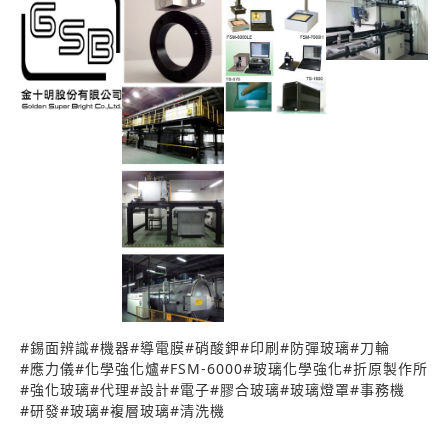
子科技(ATG)靜岡廠、深圳旭硝子精細玻璃(旭硝子)。
2011 日系玻璃大廠磁性齒輪式編碼器 -Magnetic
Encoder A-type(弦波) T-type(方波) 光學檢測儀器 __
日本折原製造所 原裝進口 __應力檢測儀: FSM-
6000LE、FSM-7000H、LSM-901 __偏光儀: LSM-
4100LE、LSM-4400LE、LSM-3002、LSM-7000LE
__日本原廠培訓技師 最優質售後服務 玻璃加工設備
__化學強化爐、洗片機、切割機、膠合產線... 破壞性
檢測儀器 __落球衝擊測試機、抗壓測試機... 工業原料
__日本原裝導電膜、以色列原裝硝酸鉀... 玻璃成品 __
強化玻璃、膠合玻璃、複層玻璃、防火玻璃、防彈玻
璃... Tel: 03-562-0329 Fax: 03-516-7229 Cell:
#
錫面辨識
#
機器
#
導電膜
#
硝酸鉀
#
印刷
#
防彈玻璃
#
刀輪
#
應力儀
#
化學強化爐
#
FSM-6000
#
玻璃化學強化
#
折原製作所
0929-536-399 E-mail: service@gsb.com.tw
#
強化玻璃
#
代理
#
設計
#
電子
#
膠合玻璃
#
玻璃燈罩
#
事務機
Website: www.gsb.com.tw
#
研發
#
玻璃
#
複層玻璃
#
清洗機