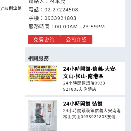
聯絡人：林本茂
y:
友俐企業
電話：
02-2
7
2
2
4508
手機：
0933
9
2
1
803
服務時間：00:00AM - 23:59PM
免費咨詢
公司介紹
相關服務
24小時開鎖‧信義‧大安‧
文山‧松山‧南港區
24小時開鎖請洽0933-
921803友俐鎖店
24小時開鎖 裝鎖
24小時開鎖裝鎖信義大安南港
松山文山0933921803友俐