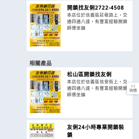
開鎖找友俐2722-4508
本店位於信義區莊敬路上，交
通四通八達，有豐富經驗開鎖
師傅坐鎮
相關產品
松山區開鎖找友俐
本店位於信義區信安街上，交
通四通八達，有豐富經驗開鎖
詢價
師傅坐鎮
友俐24小時專業開鎖裝
鎖