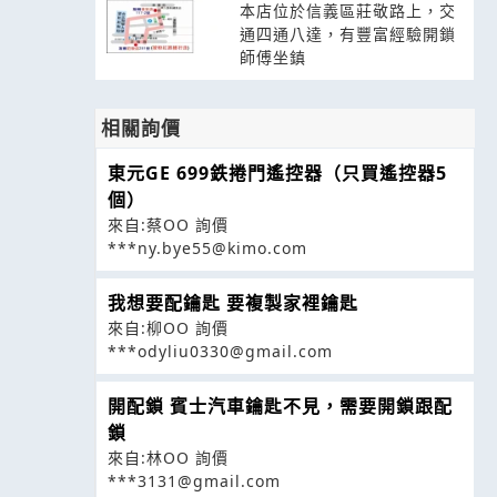
本店位於信義區莊敬路上，交
通四通八達，有豐富經驗開鎖
師傅坐鎮
相關詢價
東元GE 699鉄捲門遙控器（只買遙控器5
個）
來自:蔡OO 詢價
***ny.bye55@kimo.com
我想要配鑰匙 要複製家裡鑰匙
來自:柳OO 詢價
***odyliu0330@gmail.com
開配鎖 賓士汽車鑰匙不見，需要開鎖跟配
鎖
來自:林OO 詢價
***3131@gmail.com