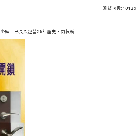
瀏覽次數:
1012
b
坐鎮，已長久經營26年歷史，開裝鎖