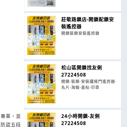
莊敬路鎖店-開鎖配鎖安
裝遙控器
開鎖裝鎖安裝遙控器
松山區開鎖找友俐
27224508
開鎖‧裝鎖‧安裝鐵捲門遙控器‧
名片‧海報‧喜帖‧印章
24小時開鎖-友俐
當專業，並
27224508
及防盜五段