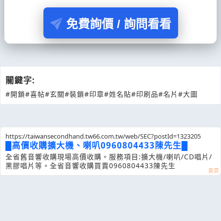
免費詢價 / 詢問看看
關鍵字:
#開鎖
#喜帖
#玄關
#裝鎖
#印章
#姓名貼
#印刷品
#名片
#大圖
https://taiwansecondhand.tw66.com.tw/web/SEC?postId=1323205
█高價收購擴大機、喇叭0960804433陳先生█
全省舊音響收購現場高價收購。服務項目:擴大機/喇叭/CD唱片/
黑膠唱片等。全省音響收購買賣0960804433陳先生