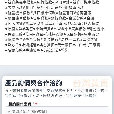
#
新竹縣機車借款
#
新竹借款
#
湖口當鋪
#
新竹市機車借款
#
房屋借款
#
寶山當鋪
#
香山當鋪
#
香山機車借款
#
新豐機車借款
#
湖口機車借款
#
新豐當鋪
#
竹南當鋪
#
關西機車借款
#
信用貸款
#
銀行貸款
#
企業貸款
#
金融
#
個人信貸
#
機車借款免留車
#
汽車借款免留車
#
個人貸款
#
政府立案
#
典當
#
小額借貸
#
重型機車
#
支票借款
#
電動機車
#
民間二胎
#
信用
#
資金
#
缺錢
#
資源
#
現金週轉
#
原車融資
#
債務整合
#
整合負債
#
黃金借錢
#
房屋一二胎
#
二胎房貸
#
全方位
#
永續經營
#
典當質押
#
黃金鑽石
#
出口
#
汽車融資
#
名錶借款
#
手機借款
#
高雄票貼
#
營造
產品詢價與合作洽詢
嗨，想詢價或有問題都可以直接寫在下面，不用寫得很正式，
我們看得懂就好，留下聯絡方式後，我們會盡快回覆你
想詢問什麼呢？