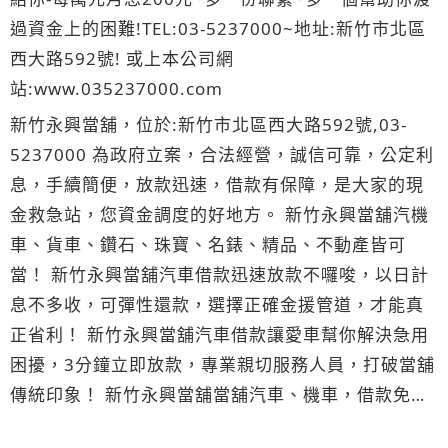
過資金上的困難!TEL:03-5237000~地址:新竹市北區
西大路592號! 或上本公司網
站:www.035237000.com
新竹永興當舖，位於:新竹市北區西大路592號,03-
5237000 為政府立案，合法經營，誠信可靠，公定利
息，手續簡便，放款迅速，借款有保障，是大家的現
金救急站，您資金調度的好地方。 新竹永興當舖汽機
車、貨車、鑽石、珠寶、名錶、精品、不動產皆可
當！ 新竹永興當舖汽車借款迅速放款不囉唆，以日計
息不多收，可彈性還款，選擇正確金援管道，才能真
正省利！ 新竹永興當舖汽車借款讓愛車幫你解決急用
困擾，3分鐘立即放款，專業親切服務人員，打破當舖
傳統印象！ 新竹永興當舖當舖汽車、機車，借款免留
車，房屋二胎，支票貼現，當日放款，當舖轉增貸降