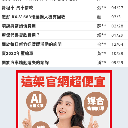
計程車 汽車借款
張**
04/27
您好 RX-V 683環繞擴大機有回收..
顏
03/31
項鍊典當詢價費用
薛**
02/28
勞保代書貸款費用？
賴**
01/29
關於每日新竹送暖暖活動的詢問
余**
12/04
賣2022年壓縮車
黃**
10/29
關於汽車鑰匙遺失的諮詢
潘**
09/29