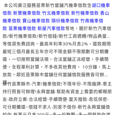
本公司廣泛服務苗栗新竹當舖汽機車借款含
湖口機車
借款
新豐機車借款
竹北機車借款
新竹機車借款
香山
機車借款 寶山機車借款
頭份機車借款
竹南機車借
款
苗栗機車借款
新屋汽車借款
等地，關於新竹汽車借
款/新竹機車借款/新竹借錢/新竹工商週轉/物品典當..
等借貸免費諮詢，最高年利率30%月息2%，還款期限
最短三個月最長五年亦可不限金額不限期數可分期攤
還，一切按照當舖法規，合法當舖正派經營，手續簡
便，全程單利計算，不多收其他費用， 10分鐘、馬上
放款。鄰近苗栗縣市當舖任何當舖借款服務皆可辦
理...
新竹苗栗縣市-汽車!機車借款!不限年份-不限廠牌-車主
持行照皆可辦理!永興當舖-幫助有資金上需要的鄉親朋
友-政府立案-合法經營-手續簡便-當天撥款-息低保密-
可分期攤還~借錢不求人-別家不借你-新竹永興當舖借
給你-每萬元月息200元~多一份聯繫~多一個幫助你渡