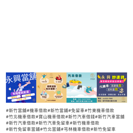
息！ 新竹永興當舖當舖貸得划算，彈性還款，各類物
品可 當鋪！幫您扭轉危機，真誠迅速，絕對保密！ ★
大新竹苗栗永興當舖★~汽車借款-機車借款-金飾名錶-
鑽石 拒絕高利..轉當降息 (( 政府立案.息低.保密.迅
速))歡迎來電洽詢035237000-或親洽新竹市北區西大
路592號
#
新竹當舖
#
機車借款
#
新竹當鋪
#
免留車
#
竹東機車借款
#
竹北機車借款
#
寶山機車借款
#
新竹汽車借錢
#
新竹汽車當舖
#
新竹汽車借款
#
新竹汽車免留車
#
新竹機車借款
#
新竹免留車當鋪
#
竹北當鋪
#
芎林機車借款
#
新竹免留車