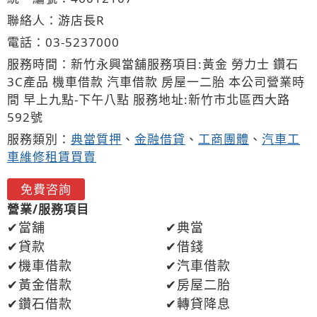
聯絡人：游店長R
電話：
03-5
2
3
7
000
服務時間：新竹永興當舖服務項目:黃金 勞力士 鑽石
3C產品 機車借款 汽車借款 房屋一二胎 本公司營業時
間 早上九點-下午八點 服務地址:新竹市北區西大路
592號
服務類別：
典當質押
、
金融借貸
、
工商團體
、
汽車工
車維修租賃買賣
免費咨詢
營業/服務項目
當舖
典當
貸款
借錢
機車借款
汽車借款
黃金借款
房屋二胎
鑽石借款
轉貸降息