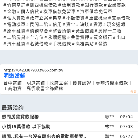
#
竹南當鋪
#
關西機車借款
#
信用貸款
#
銀行貸款
#
企業貸款
#
金融
#
個人信貸
#
機車借款免留車
#
汽車借款免留車
#
個人貸款
#
政府立案
#
典當
#
小額借貸
#
重型機車
#
支票借款
#
電動機車
#
民間二胎
#
信用
#
資金
#
缺錢
#
資源
#
現金週轉
#
原車融資
#
債務整合
#
整合負債
#
黃金借錢
#
房屋一二胎
#
二胎房貸
#
全方位
#
永續經營
#
典當質押
#
黃金鑽石
#
出口
#
汽車融資
#
名錶借款
#
手機借款
#
高雄票貼
#
營造
https://0423387980.tw66.com.tw
明道當舖
台中當舖｜明道當舖｜政府立案｜優質認證｜專辦汽機車借款｜
工商融資｜高價收當金飾鑽錶
最新洽詢
想問房貸貸款服務
廖**
08/04
小額15萬借款 以下協助
林**
07/03
請問..我有一台沒有騎出去的電動車想要..
鄭**
05/27