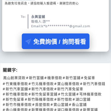
為避免垃圾訊息，請協助輸入驗證碼，謝謝您的耐心
To:
永興當舖
聯絡人:游**
Email:k*b***********@gmail.com
免費詢價 / 詢問看看
關鍵字:
鳳山創業貸款
#
新竹當舖
#
機車借款
#
新竹當鋪
#
免留車
#
竹東機車借款
#
竹北機車借款
#
寶山機車借款
#
新竹汽車借錢
#
新竹汽車當舖
#
新竹汽車借款
#
新竹汽車免留車
#
新竹機車借款
#
新竹免留車當鋪
#
竹北當鋪
#
芎林機車借款
#
新竹免留車
#
新竹縣機車借款
#
新竹借款
#
湖口當鋪
#
新竹市機車借款
#
房屋借款
#
寶山當鋪
#
香山當鋪
#
香山機車借款
#
新豐機車借款
#
湖口機車借款
#
新豐當鋪