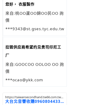
您好， 衣服製作
來自:桃OO蘆OO錦OO民OO 詢
價
***9343@st.gses.tyc.edu.tw
拉链供应商希望约见贵司印尼工
厂
來自:GOOCOO OOLOO OO 詢
價
***ocao@ykk.com
https://taiwansecondhand.tw66.com.tw/
web/SEC?postId=1323400
大台北音響收購0960804433