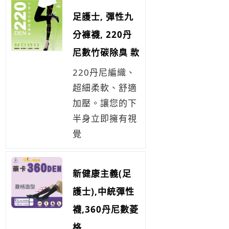
足護士, 彈性九
分褲襪, 220丹
尼數竹碳除臭 款
220丹尼編織、
超細柔軟、舒適
加壓。讓您的下
半身立即擁有視
覺
新健康主義(足
護士),中統彈性
襪,360丹尼數菱
格