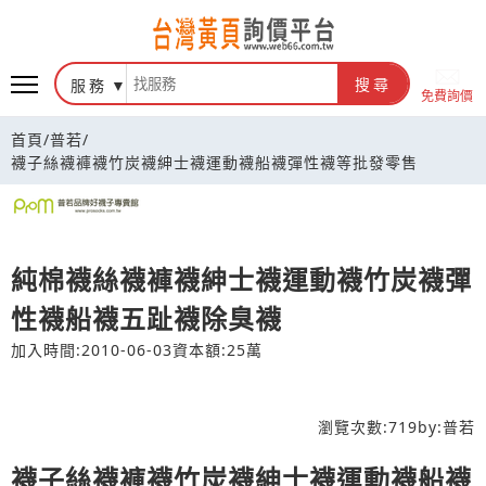
台灣黃頁詢價平台
服務
搜尋
免費詢價
首頁
/
普若
/
襪子絲襪褲襪竹炭襪紳士襪運動襪船襪彈性襪等批發零售
純棉襪絲襪褲襪紳士襪運動襪竹炭襪彈
性襪船襪五趾襪除臭襪
加入時間:2010-06-03
資本額:25萬
瀏覽次數:
719
by:
普若
襪子絲襪褲襪竹炭襪紳士襪運動襪船襪