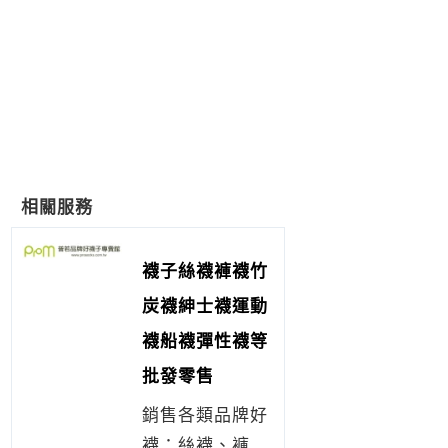
相關服務
襪子絲襪褲襪竹
炭襪紳士襪運動
襪船襪彈性襪等
批發零售
銷售各類品牌好
襪：絲襪、褲