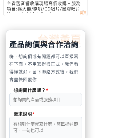
陳先生
全省舊音響收購現場高價收購。服務
項目:擴大機/喇叭/CD唱片/黑膠唱片
等。全省音響收購買賣0960804433
陳先生
產品詢價與合作洽詢
嗨，想詢價或有問題都可以直接寫
在下面，不用寫得很正式，我們看
得懂就好，留下聯絡方式後，我們
會盡快回覆你
想詢問什麼呢？
需求說明