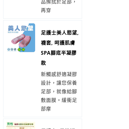
品擦拭於足部，
再穿
足護士美人慾望,
襪套, 呵護肌膚
SPA腳底半凝膠
款
新觸感舒適凝膠
設計，讓您保養
足部，就像給腳
敷面膜。緩衝足
部摩