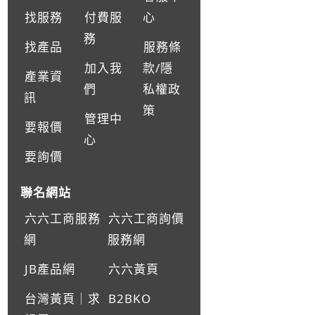
找服務
付費服
心
務
找產品
服務條
加入我
款/隱
產業資
們
私權政
訊
策
管理中
要報價
心
要詢價
聯名網站
六六工商服務
六六工商詢價
網
服務網
JB產品網
六六黃頁
台灣黃頁｜求
B2BKO