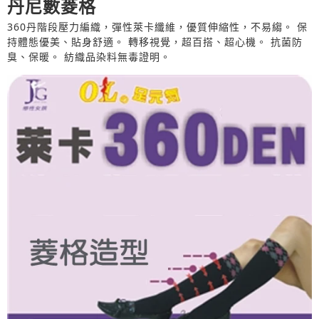
丹尼數菱格
360丹階段壓力編織，彈性萊卡纖維，優質伸縮性，不易縐。 保
持體態優美、貼身舒適。 轉移視覺，超百搭、超心機。 抗菌防
臭、保暖。 紡織品染料無毒證明。