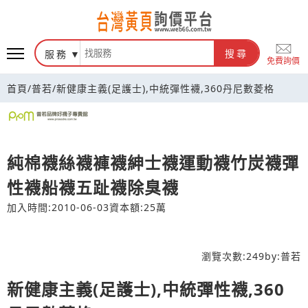
台灣黃頁詢價平台
服務
搜尋
免費詢價
首頁
/
普若
/
新健康主義(足護士),中統彈性襪,360丹尼數菱格
純棉襪絲襪褲襪紳士襪運動襪竹炭襪彈
性襪船襪五趾襪除臭襪
加入時間:2010-06-03
資本額:25萬
瀏覽次數:
249
by:
普若
新健康主義(足護士),中統彈性襪,360