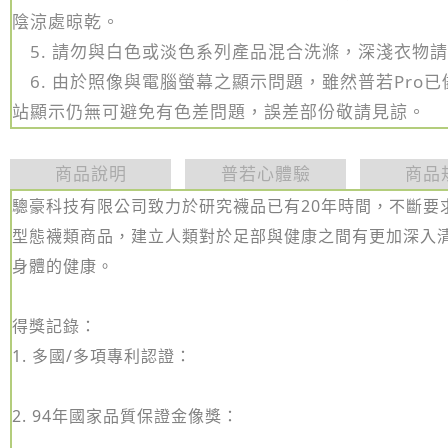
陰涼處晾乾。
5.
請勿與白色或淡色系列產品混合洗滌，
深淺衣物請
6. 由於照像與電腦螢幕之顯示問題，雖然普若Pro
站顯示仍無可避免有色差問題，誤差部份敬請見諒。
商品說明
普若心體驗
商品
驄豪科技有限公司致力於研究襪品已有20年時間，不斷要
型態襪類商品，建立人類對於足部與健康之間有更加深入
身體的健康。
得獎記錄：
1. 多國/多項專利認證：
2. 94年國家品質保證金像獎：