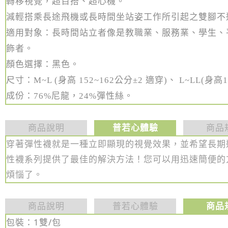
轉移視覺，超百搭、超心機。
減輕搭乘長途飛機或長時間坐站姿工作所引起之雙腳不
適用對象：長時間站立者像是教職業、服務業、學生、
飾者。
顏色選擇：黑色。
尺寸：
M~L (身高 152~162
公分
±2
適穿)、
L~LL(
身高1
成份：76%
尼龍，24%彈性絲。
商品說明
普若心體驗
商品
穿著彈性襪就是一種立即
顯現的視覺效果
，並希望長期
性襪系列提供了最佳的解決方法！您可以用迅速簡便的
煩惱了。
商品說明
普若心體驗
商品
包裝：1雙/包