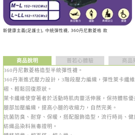
新健康主義(足護士), 中統彈性襪, 360丹尼數菱格 款
商品說明
普若心體驗
商品
360丹尼數菱格造型半統彈性襪。
360丹
漸進式壓力設計
，
3階段壓力編織，
彈性萊卡纖維
褶、輕鬆回復原狀。
萊卡纖維使穿著者於活動時肌肉靈活伸展，保持體態優
腿部加壓編織，提高小腿的收縮力，自然完美。
抗菌防臭、耐穿、保暖，搭配服飾造型，流行時尚、健
紡織品染料無毒證明。