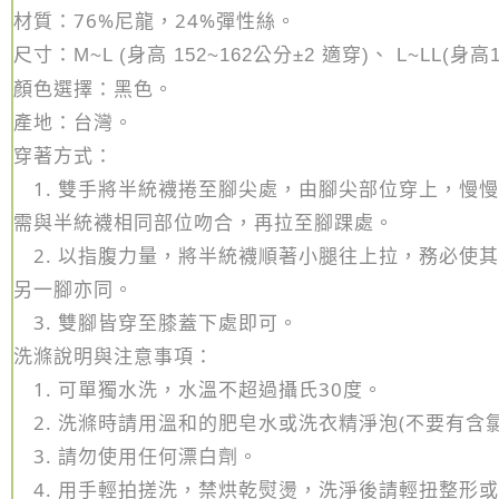
材質：76%
尼龍，24%彈性絲。
尺寸：
M~L (身高 152~162
公分
±2
適穿)、
L~LL(
身高1
顏色選擇：黑色。
產地：台灣。
穿著方式：
1. 雙手將半統襪捲至腳尖處，由腳尖部位穿上，慢
需與半統襪相同部位吻合，再拉至腳踝處。
2. 以指腹力量，將半統襪順著小腿往上拉，務必使
另一腳亦同。
3. 雙腳皆穿至膝蓋下處即可。
洗滌說明與注意事項：
1. 可單獨水洗，水溫不超過攝氏30度。
2. 洗滌時請用溫和的肥皂水或洗衣精淨泡(不要有含
3. 請勿使用任何漂白劑。
4. 用手輕拍搓洗，禁烘乾熨燙，洗淨後請輕扭整形