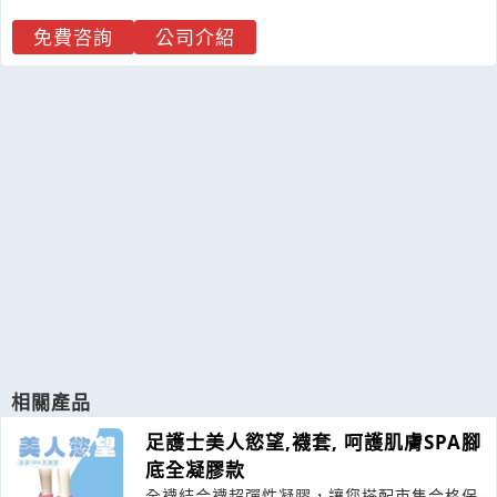
免費咨詢
公司介紹
相關產品
足護士美人慾望,襪套, 呵護肌膚SPA腳
底全凝膠款
全襪結合襪超彈性凝膠，讓您搭配市售合格保