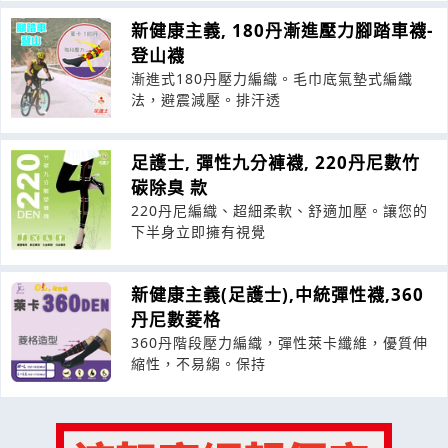
新健康主義, 180丹漸進壓力腳踏車襪-
登山襪
漸進式180丹壓力編織。毛巾底氣墊式編織
法，避震減壓。排汗透
足護士, 彈性九分褲襪, 220丹尼數竹
碳除臭 款
220丹尼編織、超細柔軟、舒適加壓。讓您的
下半身立即擁有視覺
新健康主義(足護士),中統彈性襪,360
丹尼數菱格
360丹階段壓力編織，彈性萊卡纖維，優質伸
縮性，不易縐。保持