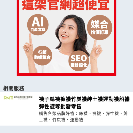
相關服務
襪子絲襪褲襪竹炭襪紳士襪運動襪船襪
彈性襪等批發零售
銷售各類品牌好襪：絲襪、褲襪、彈性襪、紳
士襪、竹炭襪、運動襪