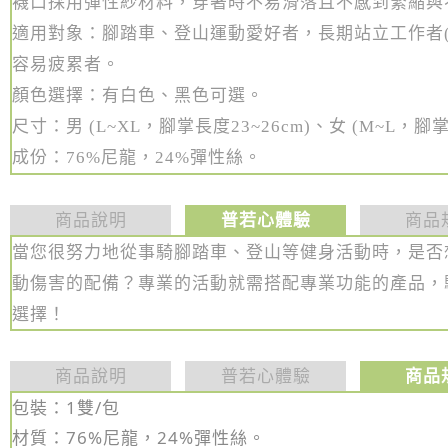
襪口採用彈性紗材料，穿著時不易滑落且不感到緊縮與
適用對象：腳踏車、登山運動愛好者，長期站立工作者(
容易疲累者。
顏色選擇：有白色、黑色可選。
尺寸：男 (L~XL，腳掌長度23~26cm)、女 (M~L
，
腳掌
成份：76%尼龍，24%彈性絲。
商品說明
普若心體驗
商品
當您很努力地從事騎腳踏車
，是否
、登山等健身活動時
動傷害的配備
？專業的活動就需搭配專業功能的產品
，
選擇！
商品說明
普若心體驗
商品
包裝：1雙/包
材質：76%
尼龍，24%彈性絲。