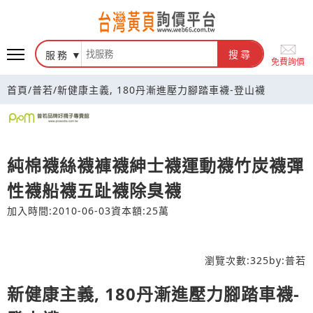
台灣黃頁詢價平台
服務
搜尋
免費詢價
首頁
/
普若
/
新健康主義, 180丹漸進壓力腳踏車襪-登山襪
純棉襪絲襪褲襪紳士襪運動襪竹炭襪彈
性襪船襪五趾襪除臭襪
加入時間:2010-06-03
資本額:25萬
瀏覽次數:
325
by:
普若
新健康主義, 180丹漸進壓力腳踏車襪-