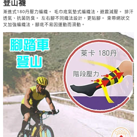
登山襪
漸進式180丹壓力編織。 毛巾底氣墊式編織法，避震減壓。 排汗
透氣、抗菌防臭。 左右腳不同織法設計，更貼腳。 束帶網狀交
叉加強編織法，腳底不易因運動而滑動。