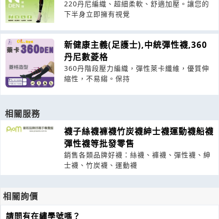
220丹尼編織、超細柔軟、舒適加壓。讓您的
下半身立即擁有視覺
新健康主義(足護士),中統彈性襪,360
丹尼數菱格
360丹階段壓力編織，彈性萊卡纖維，優質伸
縮性，不易縐。保持
相關服務
襪子絲襪褲襪竹炭襪紳士襪運動襪船襪
彈性襪等批發零售
銷售各類品牌好襪：絲襪、褲襪、彈性襪、紳
士襪、竹炭襪、運動襪
相關詢價
請問有在繡學號嗎？