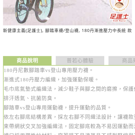
新健康主義(足護士), 腳踏車襪/登山襪, 180丹漸進壓力中長統 款
商品說明
普若心體驗
商品
180丹尼數腳踏車vs登山專用壓力襪。
漸進式180丹壓力編織，加強運動保暖。
毛巾底氣墊式編織法，減少鞋子與腳之間的磨擦，保護
排汗透氣、抗菌防臭。
腳踏車vs登山專用運動襪，提升運動的品質。
依左右腳底結構差異，採左右腳不同織法設計，讓襪款
束帶網狀交叉加強編織法，固定腳底較為不易因運動而