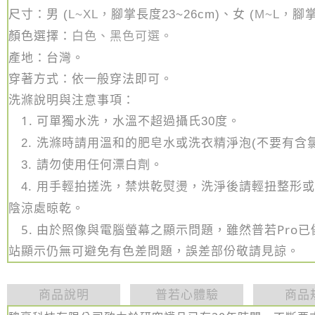
尺寸：
男 (
L~XL，
腳掌長度23~26cm)、女 (
M~L，
腳掌
顏色選擇：
白色
、黑色可選
。
產地：台灣。
穿著方式：
依一般穿法即可
。
洗滌說明與注意事項：
1.
可單獨水洗，水溫不超過攝氏30度。
2. 洗滌時請用溫和的肥皂水或洗衣精淨泡(不要有含
3. 請勿使用任何漂白劑。
4. 用手輕拍搓洗，禁烘乾熨燙，洗淨後請輕扭整形
陰涼處晾乾。
5. 由於照像與電腦螢幕之顯示問題，雖然普若Pro
站顯示仍無可避免有色差問題，誤差部份敬請見諒。
商品說明
普若心體驗
商品