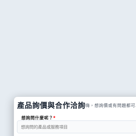
產品詢價與合作洽詢
嗨，想詢價或有問題都可
想詢問什麼呢？