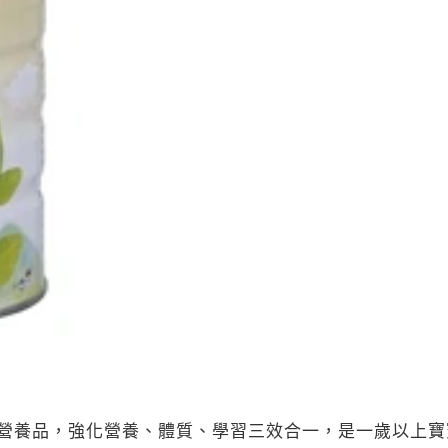
營養品，強化營養、體質、學習三效合一，是一歲以上寶