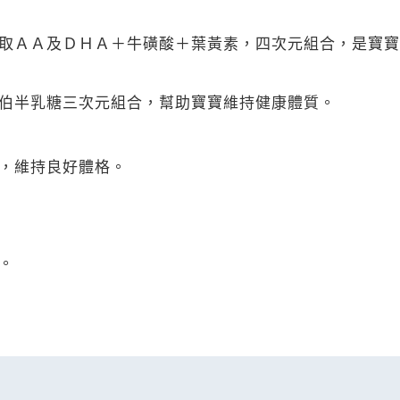
取ＡＡ及ＤＨＡ＋牛磺酸＋葉黃素，四次元組合，是寶寶
伯半乳糖三次元組合，幫助寶寶維持健康體質。
，維持良好體格。
。