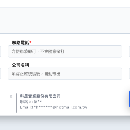
聯絡電話
公司名稱
To:
科晟實業股份有限公司
聯絡人:陳**
Email:t*h******@hotmail.com.tw