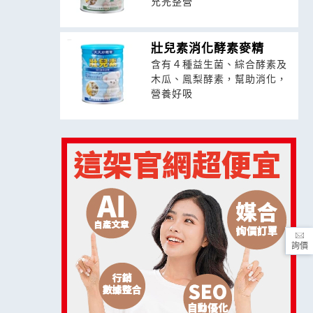
充完整營
壯兒素消化酵素麥精
含有４種益生菌、綜合酵素及
木瓜、鳯梨酵素，幫助消化，
營養好吸
詢價