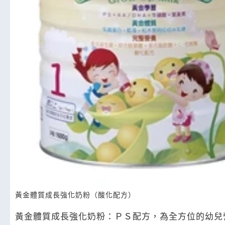
黃金體質成長強化奶粉（酸化配方）
黃金體質成長強化奶粉：ＰＳ配方，為全方位的幼兒