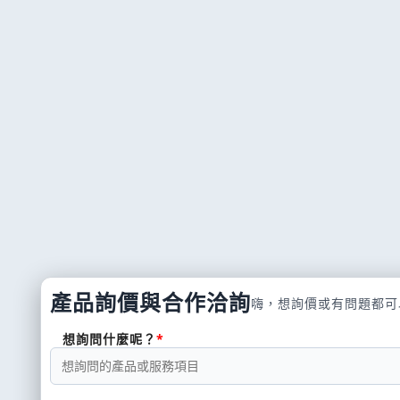
產品詢價與合作洽詢
嗨，想詢價或有問題都可
想詢問什麼呢？