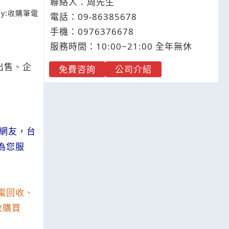
聯絡人：周先生
y:
收購筆電
電話：
09-8
6
3
8
5678
手機：
0976
3
7
6
678
服務時間：10:00~21:00 全年無休
出售、企
免費咨詢
公司介紹
網友，台
為您服
電回收、
收購買