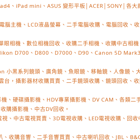
Pad4
、
iPad mini
、
ASUS
變形平板
│ACER│SONY│
各大
電腦主機、
LCD
液晶螢幕、二手電腦收購、電腦回收、
收
單眼相機、數位相機回收、收購二手相機、收購中古相機
Nikon D700
、
D800
、
D7000
、
D90
、
Canon 5D Mark
on
小黑系列鏡頭、廣角鏡、魚眼鏡、移軸鏡、人像鏡、
雲台，攝影器材收購買賣、二手鏡頭收購、鏡頭回收、收
影機、硬碟攝影機、
HDV
專業攝影機、
DV CAM
、各類二
、收購攝影機、中古
DV
回收。
電視、中古電視買賣、
3D
電視收購、
LED
電視收購、回收
叭、收購音響、二手音響買賣、中古喇叭回收、
JBL
、
B&