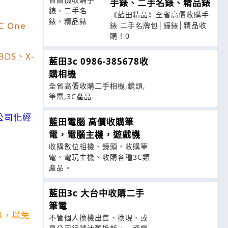
手錶、二手名錶、精品錶
《藍田精品》全省高價收購手
C One
錶 二手名牌包│鐘錶│精品收
購！0
3DS
、
X-
藍田3c 0986-385678收
購相機
全省高價收購二手相機,鏡頭,
筆電,3C產品
公司化經
藍田電腦 高價收購筆
電，電腦主機，遊戲機
收購數位相機、鏡頭、收購筆
電、電玩主機、收購各種3C類
產品。
藍田3c 大台中收購二手
筆電
份，以免
不管個人換機出售、換現、或