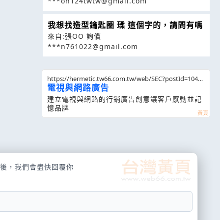
***on124twtw@gmail.com
我想找造型鑰匙圈 瑈 這個字的，請問有嗎
來自:張OO 詢價
***n761022@gmail.com
https://hermetic.tw66.com.tw/web/SEC?postId=10453
65
電視與網路廣告
建立電視與網路的行銷廣告創意讓客戶感動並記
憶品牌
後，我們會盡快回覆你