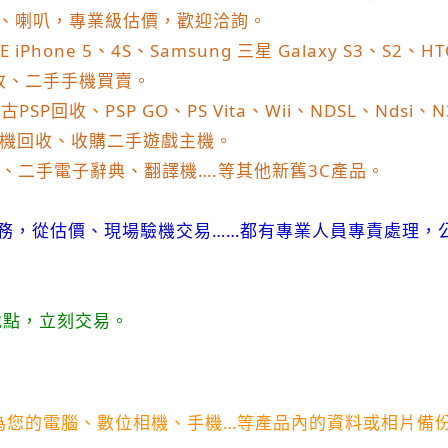
、喇叭，專業級估價，歡迎洽詢。
E iPhone 5
、
4S
、
Samsung
三星
Galaxy S3
、
S2
、
HT
收、二手手機買賣。
中古
PSP
回收、
PSP GO
、
PS Vita
、
Wii
、
NDSL
、
Ndsi
、
N
機回收、收購二手遊戲主機。
、二手電子辭典、翻譯機
….
等其他新舊
3C
產品。
務，從估價、現場驗機交易
……
都有專業人員專責處理，
地點，立刻交易。
為您的電腦、數位相機、手機
…
等產品內的資料或相片備