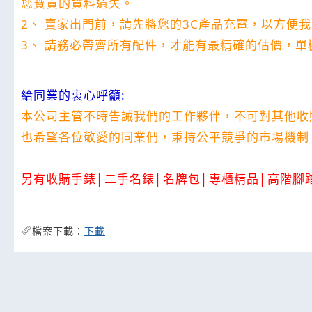
您寶貴的資料遺失。
2
、
賣家出門前，請先將您的
3C
產品充電，以方便我
3
、
請務必帶齊所有配件，才能有最精確的估價，單
給同業的衷心呼籲
:
本公司主管不時告誡我們的工作夥伴，不可對其他收
也希望各位敬愛的同業們，秉持公平競爭的市場機制
另有收購手錶
│
二手名錶
│
名牌包
│
專櫃精品
│
高階腳
檔案下載：
下載