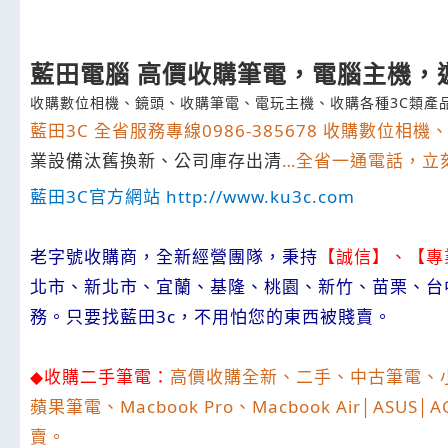
藍田電腦 高價收購筆電，電腦主機，
收購數位相機、鏡頭、收購筆電、電玩主機、收購各種3C類產
藍田
3C
全省服務專線
0986-385678
收購數位相機
業設備汰舊換新、公司庫存出清
…
全省一通電話，立
藍田
3C
官方網站
http://www.ku3c.com
老字號收購商，全新經營團隊，秉持
【誠信】、【專
北市、新北市、宜蘭、基隆、桃園、新竹、苗栗、台
務。只要找藍田
3c
，不用怕您的東西被賤賣。
◆
收購二手筆電：
高價收購全新、二手、中古筆電、
蘋果筆電、
Macbook Pro
、
Macbook Air│ASUS│
賣。