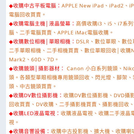
◆
收購中古平板電腦：
APPLE New iPad
、
iPad2
、
i
電腦回收買賣。
◆
收購電腦主機
│
液晶螢幕：
高價收購
i3
、
i5
、
i7
系列
腦
、二手電腦買賣、
APPLE iMac
電腦收購。
◆
收購數位相機
│
單眼相機：
DSLR
、數位單眼、數位
二手單眼相機、二手相機買賣、
數位單眼回收
│
收購
Mark2
、
60D
、
7D
。
◆
收購鏡頭
│
攝影器材：
Canon
小白系列鏡頭、
Nik
頭。各類型單眼相機專用鏡頭回收、閃光燈、腳架、
頭、中古鏡頭買賣。
◆
收購
DV
數位攝影機：
收購
DV
數位攝影機、
DVD
攝
回收買賣、
DV
收購、二手攝影機買賣、攝影機回收
◆
收購
LED
液晶電視：
收購液晶電視、收購二手液晶
視。
◆
收購音響設備：
收購中古投影機、擴大機、收購喇