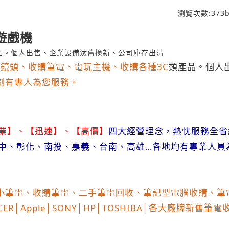
瀏覽次數:
373
b
遊戲機
品。個人出售、企業設備汰舊換新、公司庫存出清
、鏡頭、收購筆電、電玩主機、收購各種
3C
類產品。個人
刻有專人為您服務。
業】、【迅速】、【高價】
四大經營理念，熱忱服務全省
中、彰化、南投、嘉義、台南、高雄
…
各地均有專業人員
小筆電、收購筆電、二手筆電回收、筆記型電腦收購、筆
ACER│Apple│SONY│HP│TOSHIBA│
各大廠牌新舊筆電