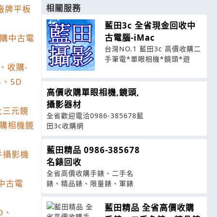
相關服務
廠牌平板
藍田3c 全省現金回收中
古電腦-iMac
購中古電
台灣NO.1 藍田3c 高價收購二
手筆電*單眼相機*鏡頭*遊
、收購
-
3
、
5D
高價收購單眼相機,鏡頭,
攝影器材
大三元鏡
全省歡迎電洽0986-385678藍
購相機鏡
田3c收購網
藍田精品 0986-385678
手攝影機
名錶回收
全省高價收購手錶、二手名
中古電
錶、精品錶、限量錶、軍錶
藍田精品 全省高價收購
O
、