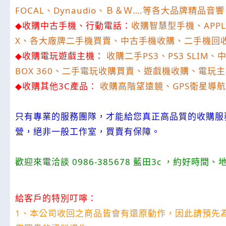
FOCAL
、
Dynaudio
、Ｂ＆Ｗ
….
等各大品牌精品音響
◆
收購中古手機、行動電話：
收購智慧型手機、
APPL
X
、各大廠牌二手機買賣、中古手機收購、二手機回
◆
收購電玩遊戲主機：
收購二手
PS3
、
PS3 SLIM
、
BOX 360
、二手電玩收購買賣、遊戲機收購、電玩主
◆
收購其他
3C
產品：
收購高階望遠鏡、
GPS
衛星導航
只有專業的服務團隊，才能給您真正高品質的收購服
營，絕非一般工作室，買賣有保障。
歡迎來電洽談
0986-385678
藍田
3c
，約好時間、
給客戶的特別叮嚀：
1
、本公司收回之商品皆會有還原動作，因此請預先