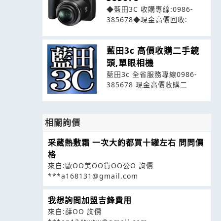
◆藍田3C 收購專線:0986-
385678◆現金高價回收:
藍田3c 高價收購二手鏡
頭,單眼相機
藍田3c 全省服務專線0986-
385678 現金高價收購二
相關詢價
采葳熱敷霜 一次大約都買十罐左右 問問價
格
來自:歐OO美OO貨OO公O 詢價
***a168131@gmail.com
我想詢問加盟吉鋒費用
來自:薛OO 詢價