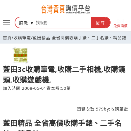
台灣黃頁詢價平台
服務
搜尋
免費詢價
首頁
/
收購筆電
/
藍田精品 全省高價收購手錶、二手名錶、精品錶
藍田3c收購筆電,收購二手相機,收購鏡
頭,收購遊戲機,
加入時間:2008-05-01
資本額:50萬
瀏覽次數:
579
by:
收購筆電
藍田精品 全省高價收購手錶、二手名