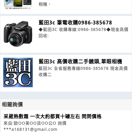
相機、
藍田3c 筆電收購0986-385678
◆藍田3C 收購專線:0986-385678◆現金高價
回收:
藍田3c 高價收購二手鏡頭,單眼相機
藍田3c 全省服務專線0986-385678 現金高價
收購二
相關詢價
采葳熱敷霜 一次大約都買十罐左右 問問價格
來自:歐OO美OO貨OO公O 詢價
***a168131@gmail.com