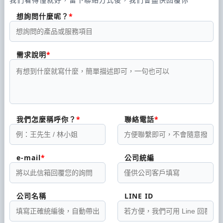
想詢問什麼呢？
需求說明
我們怎麼稱呼你？
聯絡電話
e-mail
公司統編
公司名稱
LINE ID