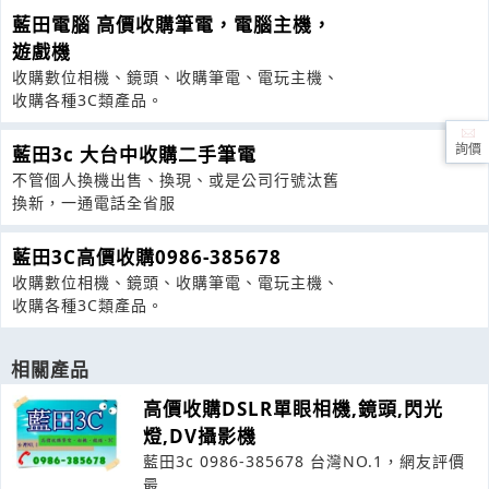
藍田電腦 高價收購筆電，電腦主機，
遊戲機
收購數位相機、鏡頭、收購筆電、電玩主機、
收購各種3C類產品。
藍田3c 大台中收購二手筆電
詢價
不管個人換機出售、換現、或是公司行號汰舊
換新，一通電話全省服
藍田3C高價收購0986-385678
收購數位相機、鏡頭、收購筆電、電玩主機、
收購各種3C類產品。
相關產品
高價收購DSLR單眼相機,鏡頭,閃光
燈,DV攝影機
藍田3c 0986-385678 台灣NO.1，網友評價
最