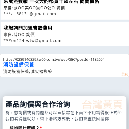
采葳熱敷霜 一次大約都買十罐左右 問問價格
來自:歐OO美OO貨OO公O 詢價
***a168131@gmail.com
我想詢問加盟吉鋒費用
來自:薛OO 詢價
***on124twtw@gmail.com
https://0289146329.tw66.com.tw/web/SEC?postId=1182654
消防設備保養
消防設備保養,滅火器換藥
產品詢價與合作洽詢
嗨，想詢價或有問題都可以直接寫在下面，不用寫得很正式，
我們看得懂就好，留下聯絡方式後，我們會盡快回覆你
想詢問什麼呢？