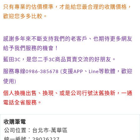
只有專業的估價標準，才能給您最合理的收購價格，
歡迎您多多比較。
感謝多年來不斷支持我們的老客戶、也期待更多網友
給予我們服務的機會！
藍田
，是您二手
商品買賣交流的好朋友。
3C
3C
服務專線
支援
、
等軟體，歡迎
0986-385678 (
APP
Line
使用
)
個人換機出售、換現、或是公司行號汰舊換新，一通
電話全省服務。
收購筆電
公司位置：台北市-萬華區
統一編號：29026227