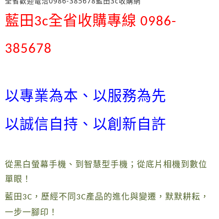
全省歡迎電洽0986-385678藍田3c收購網
藍田
全省收購專線
3c
0986-
385678
以專業為本、以服務為先
以誠信自持、以創新自許
從黑白螢幕手機、到智慧型手機；從底片相機到數位
單眼！
藍田
，歷經不同
產品的進化與變遷，默默耕耘，
3C
3C
一步一腳印！