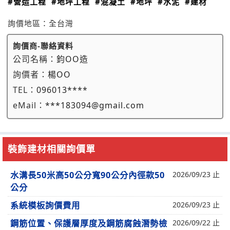
#營造工程
#地坪工程
#混凝土
#地坪
#水泥
#建材
詢價地區：
全台灣
詢價商-聯絡資料
公司名稱：
鈞OO造
詢價者：
楊OO
TEL：
096013****
eMail：
***183094@gmail.com
裝飾建材相關詢價單
水溝長50米高50公分寬90公分內徑款50
2026/09/23 止
公分
系統模板詢價費用
2026/09/23 止
鋼筋位置、保護層厚度及鋼筋腐蝕潛勢檢
2026/09/22 止