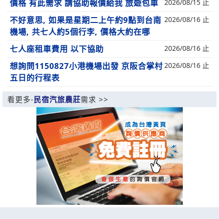
價格 有此需求 請協助報價給我 旅遊包車
2026/08/15 止
不好意思, 如果是星期二上午約9點到台南
2026/08/16 止
機場, 共七人約5個行李, 價格大約在哪
七人座租車費用 以下協助
2026/08/16 止
想詢問1150827小港機場出發 京阪合掌村
2026/08/16 止
五日的行程表
看更多-
民宿汽旅農莊
需求 >>