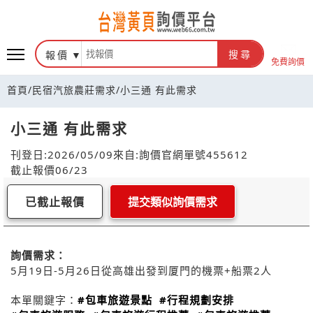
報價
搜尋
免費詢價
首頁
/
民宿汽旅農莊需求
/
小三通 有此需求
小三通 有此需求
刊登日:2026/05/09
來自:詢價官網
單號455612
截止報價06/23
已截止報價
提交類似詢價需求
詢價需求：
5月19日-5月26日從高雄出發到厦門的機票+船票2人
本單關鍵字：
#包車旅遊景點
#行程規劃安排