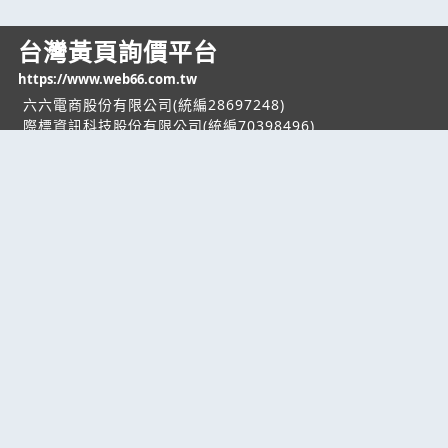
台灣黃頁詢價平台
https://www.web66.com.tw
六六電商股份有限公司(統編28697248)
際標資訊科技股份有限公司(統編70398496)
熱門服務
企業服務
幫助
找服務
付費服務
客服中心
找產品
加入我們
服務條款/隱私權
政策
產業資訊
管理中心
要報價
要詢價
聯名網站
六六工商服務網
六六工商詢價服務網