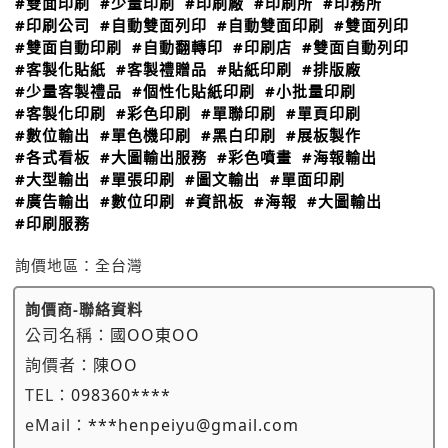
#雙面印刷
#少量印刷
#印刷廠
#印刷所
#印務所
#印刷公司
#自動雙面列印
#自動雙面印刷
#雙面列印
#雙面自動印刷
#自動翻轉印
#印刷店
#雙面自動列印
#客製化貼紙
#客製禮贈品
#貼紙印刷
#排版廠
#少量客製禮品
#個性化貼紙印刷
#小批量印刷
#客製化印刷
#彩色印刷
#單聯印刷
#單頁印刷
#數位輸出
#單色機印刷
#黑白印刷
#展板製作
#各式看板
#大圖輸出服務
#彩色噴畫
#海報輸出
#大型輸出
#單張印刷
#圖文輸出
#單面印刷
#廣告輸出
#數位印刷
#資訊板
#海報
#大圖輸出
#印刷服務
詢價地區：
全台灣
詢價商-聯絡資料
公司名稱：
國OO東OO
詢價者：
陳OO
TEL：
098360****
eMail：
***henpeiyu@gmail.com