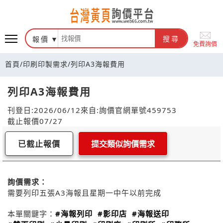
報價
搜尋
免費詢價
首頁
/
印刷印製需求
/
列印A3海報費用
列印A3海報費用
刊登日:2026/06/12
來自:詢價官網
單號459753
截止報價07/27
已截止報價
提交類似詢價需求
詢價需求：
需要列印五張A3海報且星期一中午以前完成
本單關鍵字：
#海報列印
#影印店
#海報送印