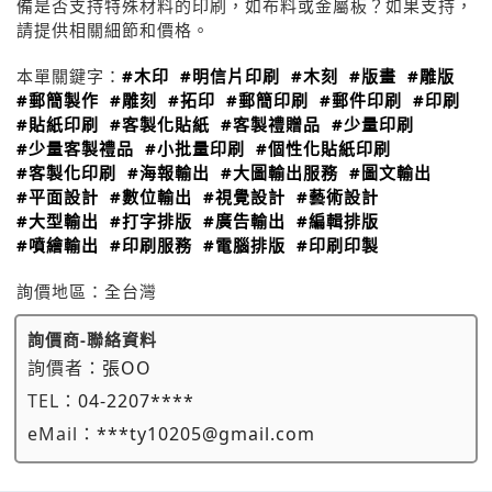
備是否支持特殊材料的印刷，如布料或金屬板？如果支持，
請提供相關細節和價格。
本單關鍵字：
#木印
#明信片印刷
#木刻
#版畫
#雕版
#郵簡製作
#雕刻
#拓印
#郵簡印刷
#郵件印刷
#印刷
#貼紙印刷
#客製化貼紙
#客製禮贈品
#少量印刷
#少量客製禮品
#小批量印刷
#個性化貼紙印刷
#客製化印刷
#海報輸出
#大圖輸出服務
#圖文輸出
#平面設計
#數位輸出
#視覺設計
#藝術設計
#大型輸出
#打字排版
#廣告輸出
#編輯排版
#噴繪輸出
#印刷服務
#電腦排版
#印刷印製
詢價地區：
全台灣
詢價商-聯絡資料
詢價者：
張OO
TEL：
04-2207****
eMail：
***ty10205@gmail.com