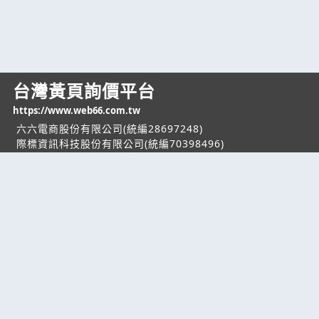
台灣黃頁詢價平台
https://www.web66.com.tw
六六電商股份有限公司(統編28697248)
際標資訊科技股份有限公司(統編70398496)
熱門服務
企業服務
幫助
找服務
付費服務
客服中心
找產品
加入我們
服務條款/隱私權
政策
產業資訊
管理中心
要報價
要詢價