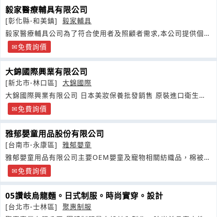
毅家醫療輔具有限公司
[彰化縣-和美鎮]
毅家輔具
毅家醫療輔具公司為了符合使用者及照顧者需求,本公司提供個別
化及客製化輔具量製服務
免費詢價
大錦國際興業有限公司
[新北市-林口區]
大錦國際
大錦國際興業有限公司 日本美妝保養批發銷售 原裝進口衛生棉
及多家日本品牌代理
免費詢價
雅郁嬰童用品股份有限公司
[台南市-永康區]
雅郁嬰童
雅郁嬰童用品有限公司主要OEM嬰童及寵物相關紡織品，棉被，
枕頭
免費詢價
05讚岐烏龍麵。日式制服。時尚實穿。設計
[台北市-士林區]
聚惠制服