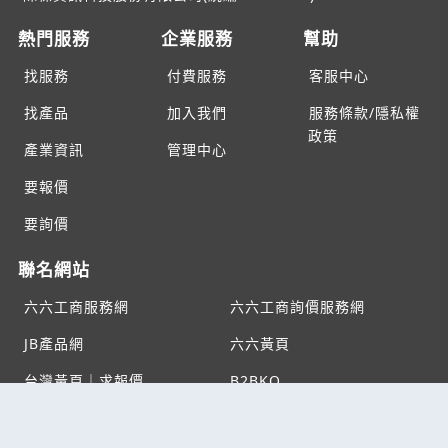
熱門服務
企業服務
幫助
找服務
付費服務
客服中心
找產品
加入我們
服務條款/隱私權
政策
產業資訊
管理中心
要報價
要詢價
聯名網站
六六工商服務網
六六工商詢價服務網
JB產品網
六六黃頁
台灣黃頁｜求報價
B2BKO
BNI夥伴引薦網