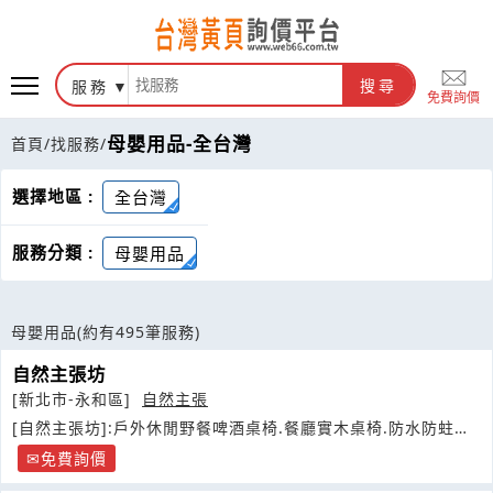
服務
搜尋
免費詢價
母嬰用品-全台灣
首頁
/
找服務
/
選擇地區 :
全台灣
服務分類 :
母嬰用品
母嬰用品
(約有495筆服務)
自然主張坊
[新北市-永和區]
自然主張
[自然主張坊]:戶外休閒野餐啤酒桌椅.餐廳實木桌椅.防水防蛀塑
鋼傢俱
免費詢價