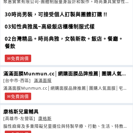
聚惠實業有限公司-團體制服量身設計和製作。時尚兼具實穿性，
台灣生產製作
30時尚男裝，可接受個人訂製與團體訂購 !!
03知性典雅風~高級飯店櫃檯制服式樣
02台灣精品。時尚典雅，女裝新款。飯店。餐廳。
餐飲
免費詢價
滿滿面膜Munmun.cc│網購面膜品牌推薦│團購人氣面
膜│宅配熱賣面膜介紹
[台中市-西區]
滿滿面膜
滿滿面膜Munmun.cc│網購面膜品牌推薦│團購人氣面膜│宅配
熱賣面膜介紹
免費詢價
康格斯兒童輔具
[高雄市-左營區]
康格斯
腦性麻痺及多重障礙兒童擺位與特製早療、行動、生活、特教輔
具專業服務廠商