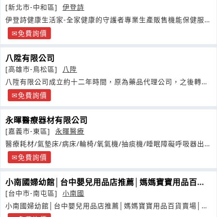
[新北市-中和區]
伊登詩
伊登詩健康生活家-全家健康的守護者專業生產販售機能保健服
飾,配件母嬰商品
免費詢價
八陞有限公司
[高雄市-鳥松區]
八陞
八陞有限公司成立約十二年時間，原為藥品代理公司，之後轉型
經營嬰兒用品
免費詢價
永暉醫療器材有限公司
[嘉義市-東區]
永暉醫療
醫療耗材/氣墊床/病床/輪椅/氧氣機/抽痰機/睡眠障礙呼吸器出租
出售
免費詢價
小南國婦幼館│台中嬰兒用品店推薦│媽媽寶寶用品百貨
賣場│台中嬰婦幼童用品專賣店
[台中市-南屯區]
小南國
小南國婦幼館│台中嬰兒用品店推薦│媽媽寶寶用品百貨賣場│台
中嬰婦幼童用品專賣店