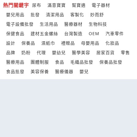
熱門關鍵字
尿布
滿意寶寶
幫寶適
電子器材
嬰兒用品
批發
清潔用品
客製化
妙而舒
電子設備批發
生活用品
醫療器材
生物科技
保健食品
建材五金螺絲
台灣製造
OEM
汽車零件
設計
保養品
濕紙巾
禮贈品
母嬰用品
化妝品
品牌
奶粉
代理
嬰幼兒
醫學美容
居家百貨
零售
醫療用品
團體制服
食品
毛織品批發
保養品批發
食品批發
美容保養
醫療儀器
嬰兒