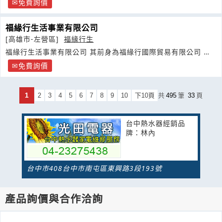
免費詢價
福緣行生活事業有限公司
[高雄市-左營區]
福緣行生
福緣行生活事業有限公司 其前身為福緣行國際貿易有限公司 成
立於
免費詢價
1
2
3
4
5
6
7
8
9
10
下10頁
共
495
筆
33
頁
台中熱水器經銷品
牌：林內
台中市408台中市南屯區東興路3段193號
產品詢價與合作洽詢