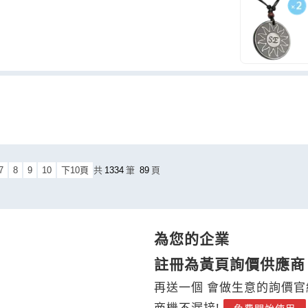
7
8
9
10
下10頁
共
1334
筆
89
頁
為您的企業
註冊為黃頁詢價供應商
再送一個 會做生意的詢價官
商機不漏接!