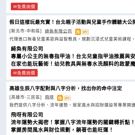
免費詢價
假日這樣玩最充實！台北親子活動與兒童手作體驗大公
[新北市-中和區]
綺奐有限公司
代理進口無毒兒童美妝與益智教具，規劃沉浸式兒童美術課程
綺奐有限公司
專屬小公主的無毒指甲油！台北兒童指甲油推薦與
在家也能玩藝術！幼兒教具與無毒水洗顏料的啟蒙
免費詢價
高雄生辰八字配對與八字分析，找出你的命中注定
[高雄市-三民區]
飛呀
我們提供八字分析、流年運勢、居家風水與招財擺設等專業開
飛呀有限公司
流年運勢大揭密！掌握八字流年運勢的關鍵轉折點
掌握房間風水與財位規劃，躺著也能旺運！