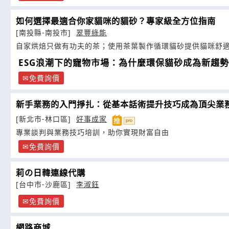
如何選擇最適合你家貓咪的貓砂？專家級全方位指南
[南投縣-南投市]
翠豐綠能
自家烘焙只做有功夫的茶；使用茶葉製作循環貓砂提供貓咪舒
ESG浪潮下的寵物市場：為什麼環保貓砂成為新趨
免費詢價
新手業務的入門掙扎：從基本話術提升技巧成為頂尖業
[新北市-林口區]
好事成家
專業談判與業務技巧培訓，助你實現財富自由
免費詢價
莉の日韓連線代購
[台中市-沙鹿區]
李淑鈺
免費詢價
網路商城