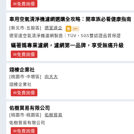
免費詢價
車用空氣清淨機濾網選購全攻略：開車族必看健康指南
[新北市-五股區]
德室達企
德室達空氣清淨機濾網製造｜TÜV、SGS雙認證品質保證
蟎著媽專業濾網，濾網第一品牌，享受無痛升級
免費詢價
翊榛企業社
[桃園市-中壢區]
向大大
翊榛企業社
免費詢價
佑樹貿易有限公司
[桃園市-桃園區]
佑樹貿易
佑樹貿易有限公司
免費詢價