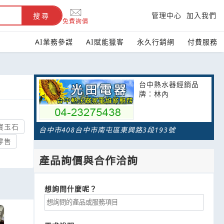
管理中心
加入我們
搜尋
免費詢價
AI業務參謀
AI賦能獵客
永久行銷網
付費服務
台中熱水器經銷品
牌：林內
寶玉石
台中市408台中市南屯區東興路3段193號
零售
產品詢價與合作洽詢
想詢問什麼呢？