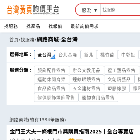
服務
找服務
找產品
找報價
最新詢價需求
網路商城-全台灣
首頁
/
找服務
/
選擇地區 :
全台灣
台北基隆
新北
桃竹苗
中彰投
服務分類 :
服飾配件零售
辦公文教用品
禮工藝品零售
運動休閒育樂
鐘錶眼鏡零售
文創精藝品
食品飲品零售
五金建材零售
塑膠橡膠
家
傢俱家飾燈飾零售
寵物食用品零售
網路商城
(約有1334筆服務)
金門王大夫一條根門市與購買指南2025｜全台專賣店