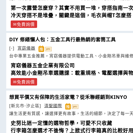
第一次露營怎麼穿？其實不用買一堆，穿搭指南一
冷天穿搭不是堆疊，關鍵是這個，毛衣與帽T怎麼搭
免費詢價
DIY 修繕懶人包：五金工具行最熱銷的套筒工具
[-]
宵窈儀器
台中專業五金推薦，宵窈儀器提供電動工具、小金剛吊車與維
宵窈儀器五金企業有限公司
高效能小金剛吊車選購課：載重規格、電壓選擇與
免費詢價
想買平價又有保障的生活家電？從禾聯經銷到KINYO
[新北市-汐止區]
清聖國際
讓生活更有質感，讓選擇更有故事，生活的細節，決定了每一
史努比迷一定懂的選物哲學，可愛不只收藏
行李箱怎麼選才不後悔？上掀式行李箱真的比較好