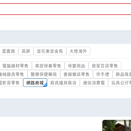
雲嘉南
高屏
宜花東澎金馬
大陸海外
電腦器材零售
美妝保養零售
母嬰用品
居家百貨零售
機械器具零售
醫療保健藥局
書報雜誌零售
伴手禮
飾品珠
電影音零售
網路商城
廚具爐具衛浴
通信消費電
玩具公仔