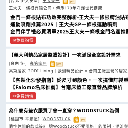
[台北市-大安區]
王大夫一
王大夫一條根有限公司，傳承170年守護世代健康
金門一條根貼布功效完整解析-王大夫一條根精油貼
運動噴劑推薦2025｜王大夫GP一條根運動噴劑
金門伴手禮必買清單2025王大夫一條根金門名產推
免費詢價
【義大利精品家居整體設計】一次滿足全室設計需求
[台南市-]
高第家居
高第居家 GODI Living｜歐洲精品設計 × 台南工廠直營的居
【客製化沙發指南】從尺寸到顏色，一次搞懂訂製
【Falomo名床推薦】台南床墊工廠直營品牌解析
免費詢價
為什麼有些衣服買了會一直穿？WOODSTUCK為例
[桃園市-平鎮區]
WOODSTUCK
隨性休閒的款式設計 讓WoodStuck不受風格上的限制，潮流