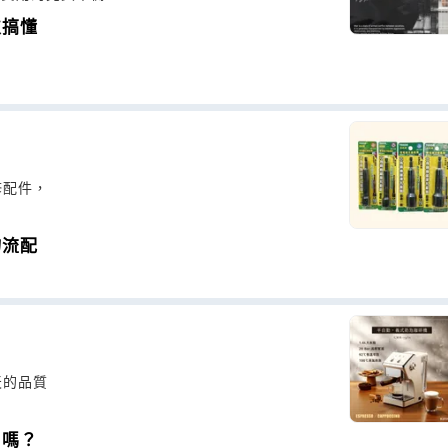
次搞懂
修配件，
物流配
天的品質
用嗎？