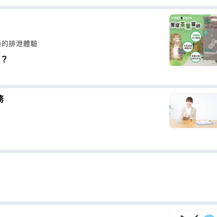
適的排泄體驗
勢？
務