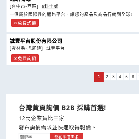
[台中市-西區]
e科士威
一個屬於國際性的通路平台，讓您的產品及商品行銷到全球!
免費詢價
誠豐平台股份有限公司
[雲林縣-虎尾鎮]
誠豐平台
免費詢價
1
2
3
4
5
6
台灣黃頁詢價 B2B 採購首選!
12萬企業貨比三家
發布詢價需求並快速取得報價。
發布詢價需求