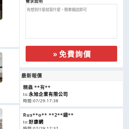
需求說明
免費詢價
最新報價
精蟲 **有**
永旭企業有限公司
to:
時間:07/29:17:38
Rus**o** **2**鏽**
好康網
to:
時間:07/29:17:37