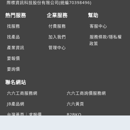
際標資訊科技股份有限公司(統編70398496)
熱門服務
企業服務
幫助
找服務
付費服務
客服中心
找產品
加入我們
服務條款/隱私權
政策
產業資訊
管理中心
要報價
要詢價
聯名網站
六六工商服務網
六六工商詢價服務網
JB產品網
六六黃頁
台灣黃頁｜求報價
B2BKO
BNI夥伴引薦網