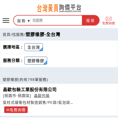
服務
搜尋
免費詢價
塑膠橡膠-全台灣
首頁
/
找服務
/
選擇地區 :
全台灣
服務分類 :
塑膠橡膠
塑膠橡膠
(約有798筆服務)
晶歐包裝工業股份有限公司
[桃園市-桃園區]
晶歐包裝
氣柱式緩衝包材製造銷售/PE袋/氣泡袋
http://www.NTGroup.com.tw
免費詢價