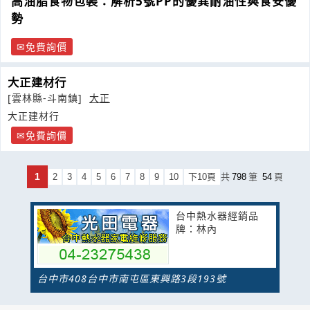
高油脂食物包裝：解析5號PP的優異耐油性與食安優
勢
免費詢價
大正建材行
[雲林縣-斗南鎮]
大正
大正建材行
免費詢價
1
2
3
4
5
6
7
8
9
10
下10頁
共
798
筆
54
頁
台中熱水器經銷品
牌：林內
台中市408台中市南屯區東興路3段193號