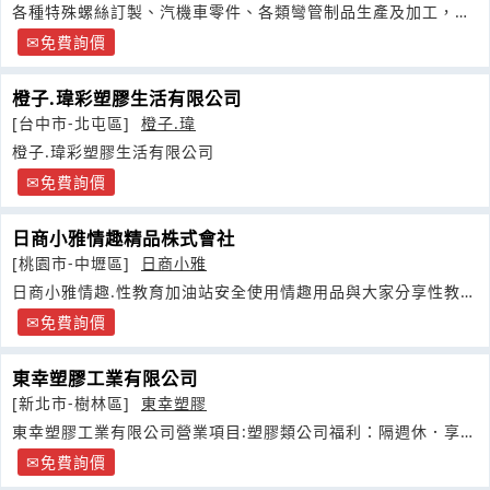
各種特殊螺絲訂製、汽機車零件、各類彎管制品生產及加工，以
及配合客戶特殊需求製造
免費詢價
橙子.瑋彩塑膠生活有限公司
[台中市-北屯區]
橙子.瑋
橙子.瑋彩塑膠生活有限公司
免費詢價
日商小雅情趣精品株式會社
[桃園市-中壢區]
日商小雅
日商小雅情趣.性教育加油站安全使用情趣用品與大家分享性教育
性行為
免費詢價
東幸塑膠工業有限公司
[新北市-樹林區]
東幸塑膠
東幸塑膠工業有限公司營業項目:塑膠類公司福利：隔週休．享伙
食．
免費詢價