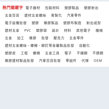
熱門關鍵字
電子器材
包裝材料
塑膠製品
塑膠射出
五金百貨
建材五金螺絲
客製化
汽車零件
電子設備批發
塑膠
橡膠製品
塑膠布製造
射出成型
建材五金
PVC
塑膠袋
設計
材料
其他電子
機械
五金
加工
橡膠
批發
壓克力
五金零件
建材五金螺絲、螺帽、鉚釘等金屬製品批發
自動化
塑膠皮
工程
螺帽
五金工具
電子
不鏽鋼
不銹鋼
橡膠建材製品批發
汽車百貨批發
零組件
代理
OEM