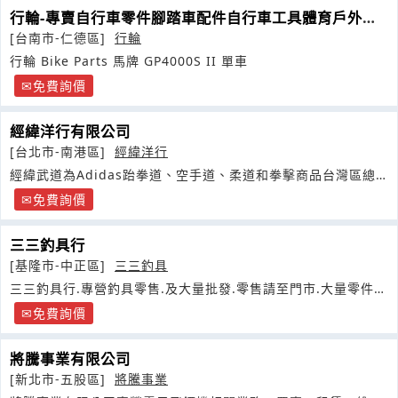
行輪-專賣自行車零件腳踏車配件自行車工具體育戶外用
品
[台南市-仁德區]
行輪
行輪 Bike Parts 馬牌 GP4000S II 單車
免費詢價
經緯洋行有限公司
[台北市-南港區]
經緯洋行
經緯武道為Adidas跆拳道、空手道、柔道和拳擊商品台灣區總
代理
免費詢價
三三釣具行
[基隆市-中正區]
三三釣具
三三釣具行.專營釣具零售.及大量批發.零售請至門市.大量零件批
發請聯絡張先生
免費詢價
將騰事業有限公司
[新北市-五股區]
將騰事業