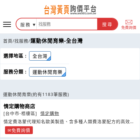
服務
搜尋
免費詢價
運動休閒育樂-全台灣
首頁
/
找服務
/
選擇地區 :
全台灣
服務分類 :
運動休閒育樂
運動休閒育樂
(約有1183筆服務)
情定購物商店
[台中市-梧棲區]
情定購物
情定費洛蒙代理知名歐美製造、含多種人類費洛蒙配方的高效型
產品
免費詢價