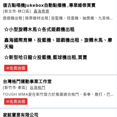
復古點唱機Jukebox自動點播機 ,專業維修買賣
[新北市-林口區]
鑫海育樂
遊戲機出租│娛樂器材出租│投籃機、扭蛋機、抽獎機、九宮格、
夜市遊戲
☆小型旋轉木馬☆各式遊戲機出租
鑫海國際育樂、投籃機、遊戲機出租、旋轉木馬、摩
天輪
☆新型哈日龍☆投籃機,籃球機出租,買賣
免費詢價
台灣格鬥運動事業工作室
[新竹市-東區]
台灣格鬥
TOUGH MMA是在新竹致力於推廣總合格鬥、泰拳、散打、巴
西柔術等多元化的格鬥
免費詢價
家銘實業有限公司