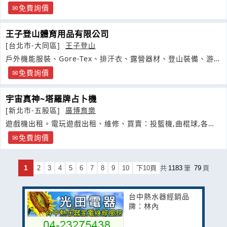
免費詢價
王子登山體育用品有限公司
[台北市-大同區]
王子登山
戶外機能服裝、Gore-Tex、排汗衣、露營器材、登山裝備、游
泳用品
免費詢價
宇宙真神~塔羅牌占卜機
[新北市-五股區]
廣博育樂
遊戲機出租。電玩遊戲出租、維修、買賣：投籃機,曲棍球,各式
遊戲機出租
免費詢價
1
2
3
4
5
6
7
8
9
10
下10頁
共
1183
筆
79
頁
台中熱水器經銷品
牌：林內