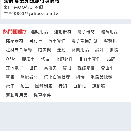
詢價 想要知道旅行袋價格
來自:昌OO行O 詢價
***40803@yahoo.com.tw
熱門關鍵字
運動用品
運動器材
電子器材
體育用品
健身器材
自行車
汽車零件
電子設備批發
客製化
建材五金螺絲
跑步機
運動
休閒用品
設計
批發
OEM
腳踏車
代理
服飾配件
自行車零件
品牌
其他電子
出口
高爾夫
貿易
雜誌零售
登山車
零售
醫療器材
汽車百貨批發
研發
毛織品批發
電子
加工
團體制服
行銷
自動化
運動服
運動專用品
機車零件