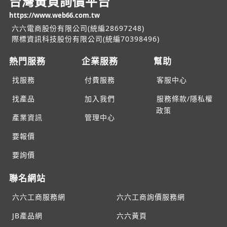
台灣黃頁詢價平台
https://www.web66.com.tw
六六電商股份有限公司(統編28697248)
際標資訊科技股份有限公司(統編70398496)
熱門服務
企業服務
幫助
找服務
付費服務
客服中心
找產品
加入我們
服務條款/隱私權
政策
產業資訊
管理中心
要報價
要詢價
聯名網站
六六工商服務網
六六工商詢價服務網
JB產品網
六六黃頁