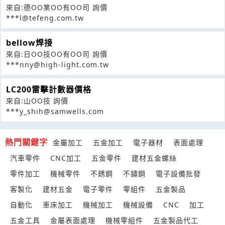
來自:德OO業OO有OO司 詢價
***l@tefeng.com.tw
bellow焊接
來自:日OO技OO有OO司 詢價
***nny@high-light.com.tw
LC200雷擊計數器價格
來自:山OO技 詢價
***y_shih@samwells.com
熱門關鍵字
金屬加工
五金加工
電子器材
表面處理
汽車零件
CNC加工
五金零件
建材五金螺絲
零件加工
機械零件
不銹鋼
不鏽鋼
電子設備批發
客製化
建材五金
電子零件
零組件
五金製品
自動化
車床加工
機械加工
機械設備
CNC
加工
五金工具
金屬表面處理
機械零組件
五金製品代工