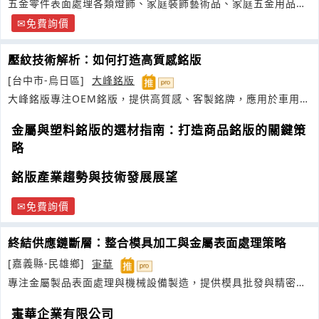
五金零件表面處理各類燈飾、家庭裝飾藝術品、家庭五金用品、
衛浴用品
免費詢價
壓紋技術解析：如何打造高質感銘版
[台中市-烏日區]
大峰銘版
大峰銘版專注OEM銘版，提供高質感、客製銘牌，應用於車用、
3C
金屬與塑料銘版的選材指南：打造商品銘版的關鍵策
略
銘版產業趨勢與技術發展展望
免費詢價
終結供應鏈斷層：整合模具加工與金屬表面處理策略
[嘉義縣-民雄鄉]
寁華
專注金屬製品表面處理與機械設備製造，提供模具批發與精密加
工一站式方案
寁華企業有限公司