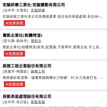
宏鎰研磨工業社:宏鎰震動有限公司
[台中市-大里區]
宏鎰研磨
宏鎰研磨工業社本公司為傳統產業 鋁合金的表面處理,有拉絲+拋
光
免費詢價
寰凱企業社(粉體烤漆)
[彰化縣-員林市]
寰凱企
寰凱企業社(粉體烤漆)家具,配電箱,汽車零件,建築五金,手工具大
小單都可承接
免費詢價
啟雅工程企業股份有限公司
[高雄市-林園區]
啟雅工程
換熱器拆裝清理、儲槽管線鋼構水刀除鏽、RC水刀表面打毛、
RC橋樑水刀切割
免費詢價
辰鉅表面處理股份有限公司
[台中市-烏日區]
辰鉅表面