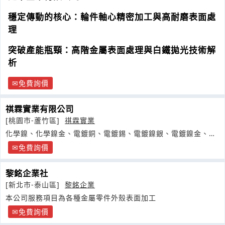
穩定傳動的核心：輪件軸心精密加工與高耐磨表面處
理
突破產能瓶頸：高階金屬表面處理與白鐵拋光技術解
析
免費詢價
祺霖實業有限公司
[桃園市-蘆竹區]
祺霖實業
化學鎳、化學鎳金、電鍍銅、電鍍錫、電鍍鎳銀、電鍍鎳金、電
鍍鎳鈀金
免費詢價
黎銘企業社
[新北市-泰山區]
黎銘企業
本公司服務項目為各種金屬零件外殼表面加工
免費詢價