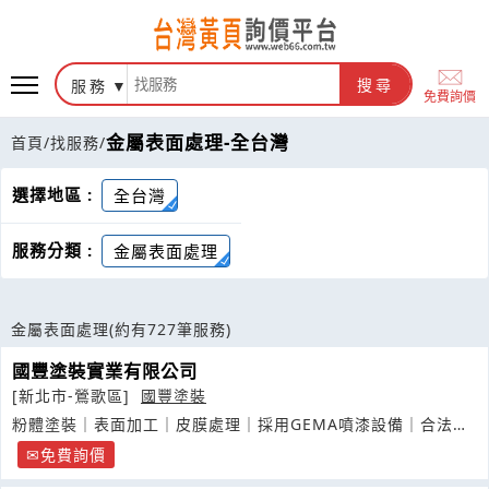
服務
搜尋
免費詢價
金屬表面處理-全台灣
首頁
/
找服務
/
選擇地區 :
全台灣
服務分類 :
金屬表面處理
金屬表面處理
(約有727筆服務)
國豐塗裝實業有限公司
[新北市-鶯歌區]
國豐塗裝
粉體塗裝｜表面加工｜皮膜處理｜採用GEMA噴漆設備｜合法乙
種工業區工廠
免費詢價