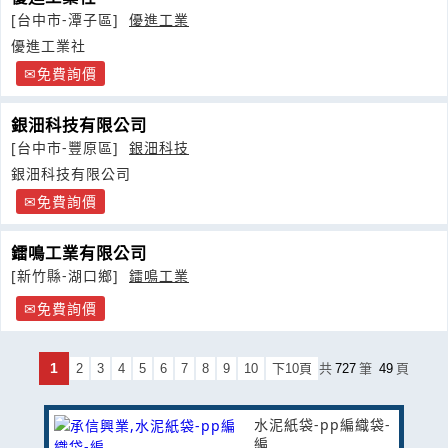
[台中市-潭子區]
優進工業
優進工業社
免費詢價
銀沺科技有限公司
[台中市-豐原區]
銀沺科技
銀沺科技有限公司
免費詢價
鐳鳴工業有限公司
[新竹縣-湖口鄉]
鐳鳴工業
免費詢價
1
2
3
4
5
6
7
8
9
10
下10頁
共
727
筆
49
頁
水泥紙袋-pp編織袋-
編