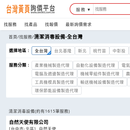
服務
找服務
找產品
找報價
最新詢價需求
清潔消毒設備-全台灣
首頁
/
找服務
/
選擇地區 :
全台灣
台北基隆
新北
桃竹苗
中彰投
服務分類 :
產業機械製造代理
自動化設備製造代理
電
電腦及週邊製造代理
機械零組件製造代理
工具機模具製造代理
輸送機械設備製造代理
環保節能設備製造代理
清潔消毒設備
(約有1615筆服務)
自然天使有限公司
[台中市-北區]
自然天使