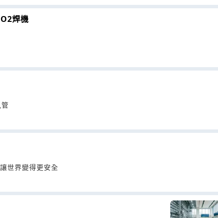
O2焊機
機
風管
技術讓世界變得更安全