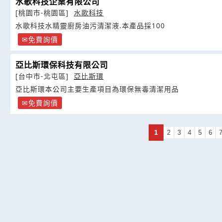
水歌科技企業有限公司
[桃園市-桃園區]
水歌科技
水歌科技水精靈廚房油污清潔液.本產品採100
免費詢價
亞比斯環保科技有限公司
[台中市-北屯區]
亞比斯環
亞比斯環本公司主要生產項目為環保無毒清潔用品
免費詢價
1
2
3
4
5
6