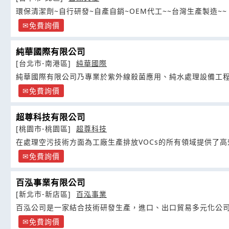
環保清潔劑~自行研發~自產自銷~OEM代工~~台灣生產製造~~
免費詢價
純華國際有限公司
[台北市-南港區]
純華國際
純華國際有限公司乃專業於紫外線殺菌應用、純水處理設備工
免費詢價
超尊科技有限公司
[桃園市-桃園區]
超尊科技
在處理空污技術方面為工廠生產排放VOCs的所有領域提供了
免費詢價
百泓事業有限公司
[新北市-新店區]
百泓事業
百泓公司是一家結合技術研發生產，進口、出口貿易多元化公
免費詢價