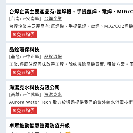
台焊企業主要產品有:氬焊機、手提氬焊、電焊、MIG/C
[台南市-安南區]
台焊企業
台焊企業主要產品有:氬焊機、手提氬焊、電焊、MIG/CO2焊
免費詢價
品銓環保科技
[基隆市-中正區]
品銓環保
工業,餐廳油煙異味改善工程。除味機除臭機買賣, 租賃方案。
免費詢價
海潔克水科技有限公司
[高雄市-仁武區]
海潔克水
Aurora Water Tech 致力於通過提供我們的紫外線水消毒
免費詢價
卓眾推動智慧館藏防疫升級