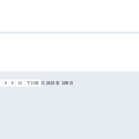
7
8
9
10
下10頁
共
1615
筆
108
頁