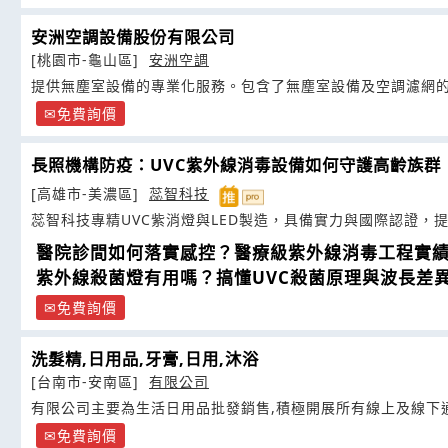
安洲空調設備股份有限公司
[桃園市-龜山區]
安洲空調
提供無塵室設備的專業化服務。包含了無塵室設備及空調濾網
免費詢價
長照機構防疫：UVC紫外線消毒設備如何守護高齡族群
[高雄市-美濃區]
蕊智科技
蕊智科技專精UVC紫消燈與LED製造，具備實力與國際認證，
醫院診間如何落實感控？醫療級紫外線消毒工程實
紫外線殺菌燈有用嗎？搞懂UVC殺菌原理與波長差
免費詢價
洗髮精,日用品,牙膏,日用,沐浴
[台南市-安南區]
有限公司
有限公司主要為生活日用品批發銷售,積極開展所有線上及線下
免費詢價