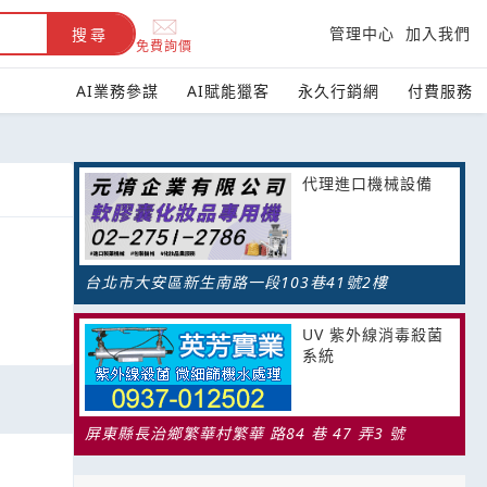
管理中心
加入我們
搜尋
免費詢價
AI業務參謀
AI賦能獵客
永久行銷網
付費服務
代理進口機械設備
台北市大安區新生南路一段103巷41號2樓
UV 紫外線消毒殺菌
系統
屏東縣長治鄉繁華村繁華 路84 巷 47 弄3 號