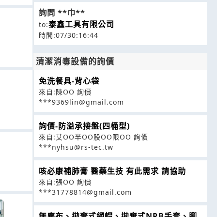
詢問 **巾**
泰鑫工具有限公司
to:
時間:07/30:16:44
清潔消毒設備的詢價
免洗餐具-背心袋
來自:陳OO 詢價
***9369lin@gmail.com
詢價-防溢承接盤(四桶型)
來自:艾OO半OO股OO限OO 詢價
***nyhsu@rs-tec.tw
咳必康補肺膏 醫藥生技 有此需求 請協助
來自:張OO 詢價
***31778814@gmail.com
無塵布、拋棄式網帽、拋棄式NRB手套、腳