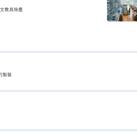
公文教具除塵
的製裝