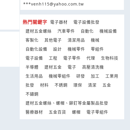
***venh115@yahoo.com.tw
熱門關鍵字
電子器材
電子設備批發
建材五金螺絲
汽車零件
自動化
機械設備
客製化
其他電子
清潔用品
機械
自動化設備
設計
機械零件
零組件
電子設備
工程
電子零件
代理
生物科技
半導體
建材五金
電子
高壓清洗機
生活用品
機械零組件
研發
加工
工業用
批發
材料
不銹鋼
環保
清潔
五金
不鏽鋼
建材五金螺絲、螺帽、鉚釘等金屬製品批發
醫療器材
五金百貨
螺帽
電子零組件