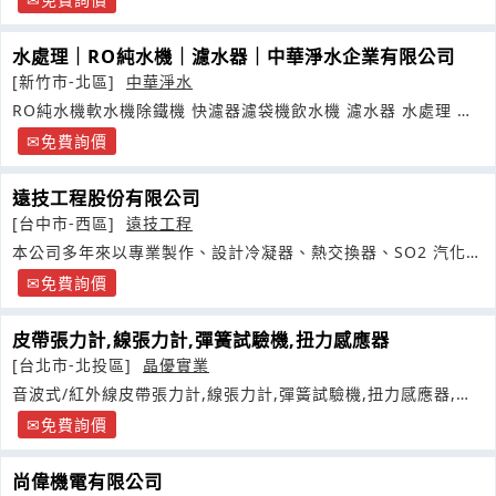
水處理｜RO純水機｜濾水器｜中華淨水企業有限公司
[新竹市-北區]
中華淨水
RO純水機軟水機除鐵機 快濾器濾袋機飲水機 濾水器 水處理 家
用淨水器
免費詢價
遠技工程股份有限公司
[台中市-西區]
遠技工程
本公司多年來以專業製作、設計冷凝器、熱交換器、SO2 汽化器
為主
免費詢價
皮帶張力計,線張力計,彈簧試驗機,扭力感應器
[台北市-北投區]
晶優實業
音波式/紅外線皮帶張力計,線張力計,彈簧試驗機,扭力感應器,彈
簧分離機
免費詢價
尚偉機電有限公司