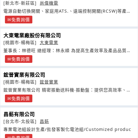
[新北市-新莊區]
尚偉機電
電源自動切換開關、家庭用ATS.、遠端控制開關(RCSW)等產品
之研發
免費詢價
大東電業廠股份有限公司
[桃園市-楊梅區]
大東電業
董事長：林德旺 總經理：林永順 為提高生產效率及產品品質與
加強員工安全
免費詢價
鋐晉實業有限公司
[桃園市-楊梅區]
鋐晉實業
鋐晉實業有限公司 精密振動送料機‧振動盤：提供您高效率、省
人力的自動供料系統及生產設備
免費詢價
昌葧有限公司
[台北市-北投區]
昌葧
專業電池組設計生產/批發客製化電池組/Customized produc
免費詢價