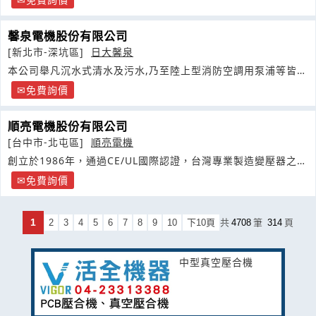
馨泉電機股份有限公司
[新北市-深坑區]
日大馨泉
本公司舉凡沉水式清水及污水,乃至陸上型消防空調用泵浦等皆有
生產
免費詢價
順亮電機股份有限公司
[台中市-北屯區]
順亮電機
創立於1986年，通過CE/UL國際認證，台灣專業製造變壓器之廠
商
免費詢價
1
2
3
4
5
6
7
8
9
10
下10頁
共
4708
筆
314
頁
中型真空壓合機