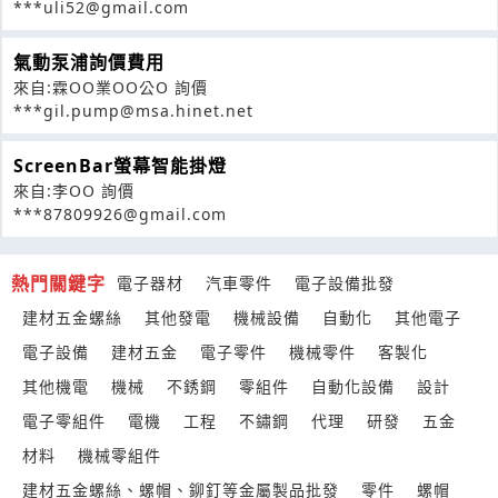
***uli52@gmail.com
氣動泵浦詢價費用
來自:霖OO業OO公O 詢價
***gil.pump@msa.hinet.net
ScreenBar螢幕智能掛燈
來自:李OO 詢價
***87809926@gmail.com
熱門關鍵字
電子器材
汽車零件
電子設備批發
建材五金螺絲
其他發電
機械設備
自動化
其他電子
電子設備
建材五金
電子零件
機械零件
客製化
其他機電
機械
不銹鋼
零組件
自動化設備
設計
電子零組件
電機
工程
不鏽鋼
代理
研發
五金
材料
機械零組件
建材五金螺絲、螺帽、鉚釘等金屬製品批發
零件
螺帽