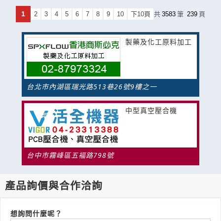
1
2
3
4
5
6
7
8
9
10
下10頁
共
3583
筆
239
頁
製藥及化工原料加工
台北市內湖區瑞光路513巷26號9樓之一
中型真空壓合機
台中市霧峰區五褔路798號
產品詢價與合作洽詢
想詢問什麼呢？