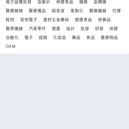
電子設備批發
血壓計
保健食品
儀器
血糖機
醫療器械
醫療備品
超音波
客製化
醫療機器
代理
耗材
其他電子
建材五金螺絲
健康食品
保養品
醫學儀器
汽車零件
健康
設計
批發
研發
保健
自動化
電子
經銷
化妝品
藥品
食品
醫療物品
OEM