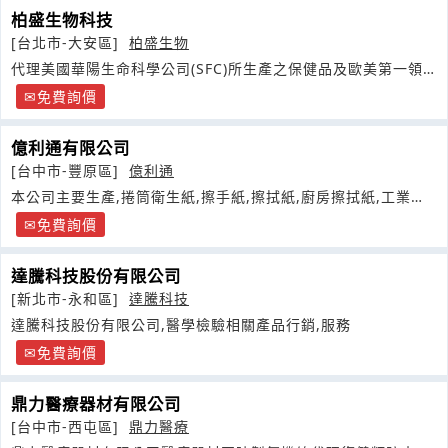
柏盛生物科技
[台北市-大安區]
柏盛生物
代理美國華陽生命科學公司(SFC)所生產之保健品及歐美第一領
導品牌睡眠光照機
免費詢價
億利通有限公司
[台中市-豐原區]
億利通
本公司主要生產,捲筒衛生紙,擦手紙,擦拭紙,廚房擦拭紙,工業用
擦拭紙
免費詢價
達騰科技股份有限公司
[新北市-永和區]
達騰科技
達騰科技股份有限公司,醫學檢驗相關產品行銷,服務
免費詢價
鼎力醫療器材有限公司
[台中市-西屯區]
鼎力醫療