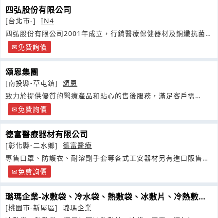
四弘股份有限公司
[台北市-]
IN4
四弘股份有限公司2001年成立，行銷醫療保健器材及銅纖抗菌產
品
免費詢價
頌恩集團
[南投縣-草屯鎮]
頌恩
致力於提供優質的醫療產品和貼心的售後服務，滿足客戶需
求」，專注於推動健康產業的多元發展
免費詢價
德富醫療器材有限公司
[彰化縣-二水鄉]
德富醫療
專售口罩、防護衣、耐溶劑手套等各式工安器材另有進口販售矽
砂、石英砂
免費詢價
璐瑪企業-冰敷袋、冷水袋、熱敷袋、冰敷片、冷熱敷
片、溫水袋、冰水袋
[桃園市-新屋區]
璐瑪企業