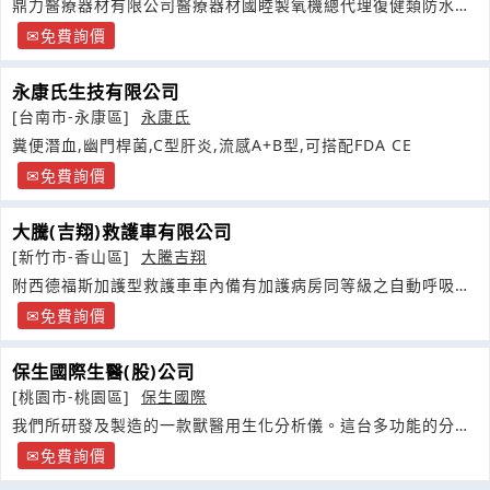
鼎力醫療器材有限公司醫療器材國睦製氧機總代理復健類防水透
氣照謢用品總代理
免費詢價
永康氏生技有限公司
[台南市-永康區]
永康氏
糞便潛血,幽門桿菌,C型肝炎,流感A+B型,可搭配FDA CE
免費詢價
大騰(吉翔)救護車有限公司
[新竹市-香山區]
大騰吉翔
附西德福斯加護型救護車車內備有加護病房同等級之自動呼吸器
{LP10
免費詢價
保生國際生醫(股)公司
[桃園市-桃園區]
保生國際
我們所研發及製造的一款獸醫用生化分析儀。這台多功能的分析
儀是設計用來對多種動物進行生化
免費詢價