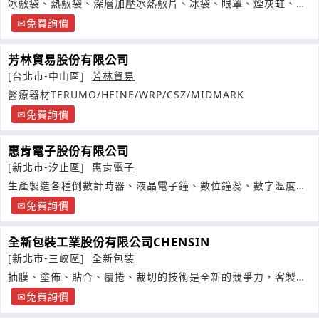
冰敷袋、熱敷袋、深層加壓冰熱敷片、冰袋、眼罩、煙灰缸、按
摩棒、
免費詢價
芳林貿易股份有限公司
[台北市-中山區]
芳林貿易
醫療器材TERUMO/HEINE/WRP/CSZ/MIDMARK
免費詢價
惠肯電子股份有限公司
[新北市-汐止區]
惠肯電子
生產製造各種倒數計時器、液晶電子鐘、數位鐘蕊、數字溫度
計、液晶世界時鐘
免費詢價
全新包裝工業股份有限公司CHENSIN
[新北市-三峽區]
全新包裝
抽膜、塗佈、貼合、覆捲、裁切的技術是全新的競爭力，客製化
的需求是全新對顧客最珍貴的價值
免費詢價