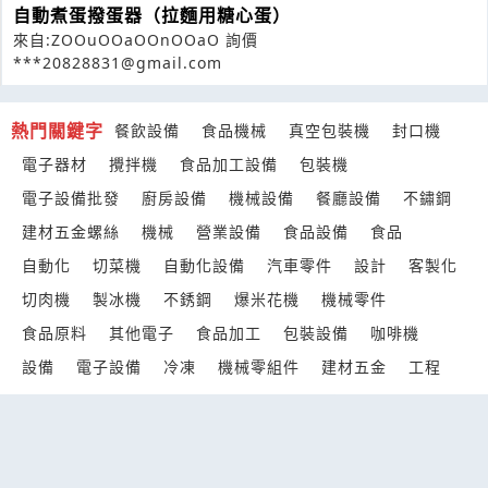
自動煮蛋撥蛋器（拉麵用糖心蛋）
來自:ZOOuOOaOOnOOaO 詢價
***20828831@gmail.com
熱門關鍵字
餐飲設備
食品機械
真空包裝機
封口機
電子器材
攪拌機
食品加工設備
包裝機
電子設備批發
廚房設備
機械設備
餐廳設備
不鏽鋼
建材五金螺絲
機械
營業設備
食品設備
食品
自動化
切菜機
自動化設備
汽車零件
設計
客製化
切肉機
製冰機
不銹鋼
爆米花機
機械零件
食品原料
其他電子
食品加工
包裝設備
咖啡機
設備
電子設備
冷凍
機械零組件
建材五金
工程