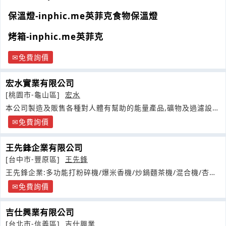
保溫燈-inphic.me英菲克食物保溫燈
烤箱-inphic.me英菲克
免費詢價
宏水實業有限公司
[桃園市-龜山區]
宏水
本公司製造及販售各種對人體有幫助的能量產品,礦物及過濾設
備.想要健康
免費詢價
王先鋒企業有限公司
[台中市-豐原區]
王先鋒
王先鋒企業:多功能打粉碎機/爆米香機/炒鍋麵茶機/混合機/杏仁
芝麻機
免費詢價
吉仕興業有限公司
[台北市-信義區]
吉仕興業