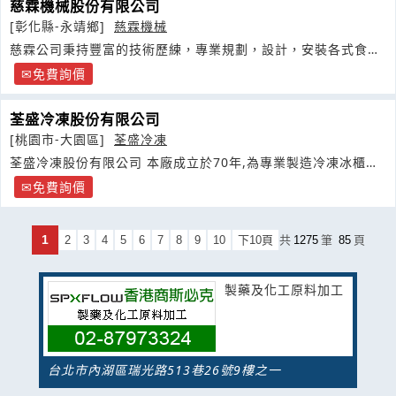
慈霖機械股份有限公司
[彰化縣-永靖鄉]
慈霖機械
慈霖公司秉持豐富的技術歷練，專業規劃，設計，安裝各式食品
加工設備
免費詢價
荃盛冷凍股份有限公司
[桃園市-大園區]
荃盛冷凍
荃盛冷凍股份有限公司 本廠成立於70年,為專業製造冷凍冰櫃、
開放櫃
免費詢價
1
2
3
4
5
6
7
8
9
10
下10頁
共
1275
筆
85
頁
製藥及化工原料加工
台北市內湖區瑞光路513巷26號9樓之一