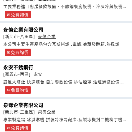
主要業務進口廚房餐飲設備、不繡鋼餐廚設備、冷凍冷藏設備以
及工程安裝
免費詢價
麥億企業有限公司
[新北市-八里區]
麥億企業
本公司主要生產產品包含瓦斯烤爐 ,電爐,凍藏發酵箱,熱風爐
免費詢價
永安不銹鋼行
[嘉義市-西區]
永安
鼓風大爐灶.快速爐台.自助餐飲設備.排油煙罩.油煙過濾設備.排
油煙管設計施工
免費詢價
泉霈企業有限公司
[新北市-三重區]
泉霈企業
專業製造霜.冰淇淋機.拼裝冷凍冷藏庫.及製冰機封口機柳丁機各
式餐飲設備中古
免費詢價