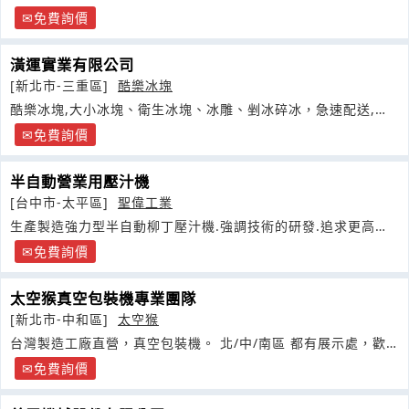
造生產研發食品
免費詢價
潢運實業有限公司
[新北市-三重區]
酷樂冰塊
酷樂冰塊,大小冰塊、衛生冰塊、冰雕、剉冰碎冰，急速配送,衛
生檢驗
免費詢價
半自動營業用壓汁機
[台中市-太平區]
聖偉工業
生產製造強力型半自動柳丁壓汁機.強調技術的研發.追求更高品
質的產品和服務且用最合理的價格
免費詢價
太空猴真空包裝機專業團隊
[新北市-中和區]
太空猴
台灣製造工廠直營，真空包裝機。 北/中/南區 都有展示處，歡
迎帶產品親臨體驗
免費詢價