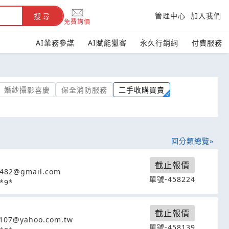
管理中心
加入我們
搜尋
免費詢價
AI業務參謀
AI賦能獵客
永久行銷網
付費服務
婚紗攝影喜慶
保全消防服務
二手收購買賣
回分類總覽
截止報價
6482@gmail.com
單號-458224
*9*
截止報價
107@yahoo.com.tw
單號-458139