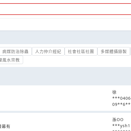
病媒防治除蟲
人力仲介經紀
社會社區社團
多媒體攝錄製
理風水宗教
徐
***040
09**6**
孫OO
***ysh1
.螢幕有