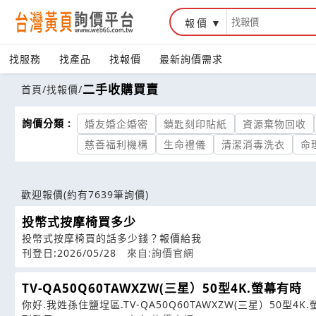
報價
找服務
找產品
找報價
最新詢價需求
二手收購買賣
首頁
/
找報價
/
詢價分類 :
婚友婚企婚密
鎖匙刻印貼紙
資源棄物回收
慈善福利機構
生命禮儀
清潔消毒洗衣
命
歡迎報價
(約有7639筆詢價)
投幣式按摩椅買多少
投幣式按摩椅買的話多少錢？報價給我
刊登日:2026/05/28
來自:詢價官網
TV-QA50Q60TAWXZW(三星）50型4K.螢幕有時
你好.我姓孫住鹽埕區.TV-QA50Q60TAWXZW(三星）50型4K