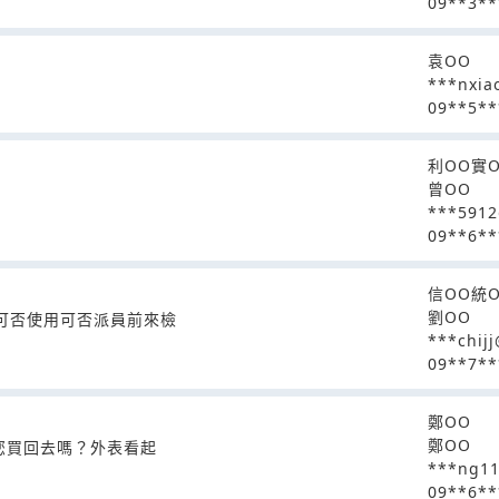
09**3**
袁OO
***nxia
09**5**
利OO實
曾OO
***591
09**6**
信OO統
劉OO
知可否使用可否派員前來檢
***chij
09**7**
鄭OO
鄭OO
以您買回去嗎？外表看起
***ng1
09**6**