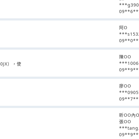
***g39
09**6**
阿O
***s153
09**0**
陳OO
***100
0JX），使
09**9**
廖OO
***090
09**7**
昕OO內
張OO
***tang
09**9**