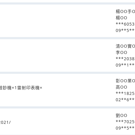
楊OO手
楊OO
***605
09**5**
清OO實
李OO
***203
09**1**
彰OO業
高OO
驗鈔機×1雷射印表機×
***1825
02**6**
劉OO
***7025
021/
09**5**