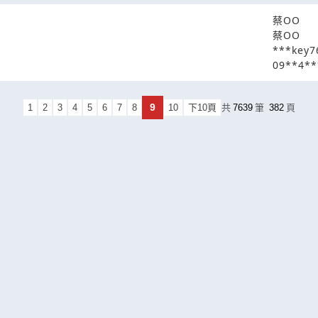
蔡OO
蔡OO
***key7
09**4**
9
1
2
3
4
5
6
7
8
10
下10頁
共
7639
筆
382
頁