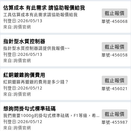
估算成本 有此需求 請協助報價給我
截止報價
工具估算成本有此需求請協助報價給我
刊登日:2026/05/13
單號-456068
來自:詢價官網
指針型水質控制器
截止報價
指針型水質控制器請提供我報價~~
刊登日:2026/05/13
單號-456058
來自:詢價官網
紅銅鍍鎳詢價費用
截止報價
紅銅鍍鎳再鍍銀的費用是多少錢？
刊登日:2026/05/12
單號-456021
來自:詢價官網
想詢問掛勾式標準砝碼
截止報價
我們需要1000g的掛勾式標準砝碼，F1等級，希望
可以報價，掛勾需要細一點，我們
刊登日:2026/05/12
單號-455987
來自:詢價官網