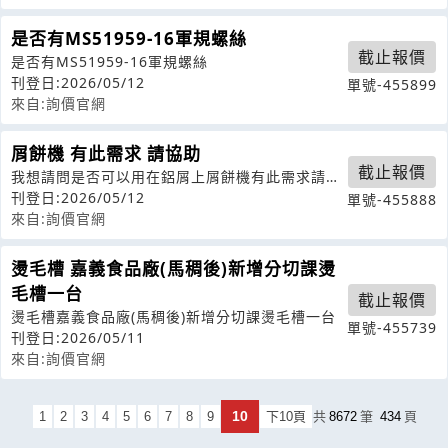
是否有MS51959-16軍規螺絲
截止報價
是否有MS51959-16軍規螺絲
刊登日:2026/05/12
單號-455899
來自:詢價官網
屑餅機 有此需求 請協助
截止報價
我想請問是否可以用在鋁屑上屑餅機有此需求請協
助
刊登日:2026/05/12
單號-455888
來自:詢價官網
燙毛槽 嘉義食品廠(馬稠後)新增分切課燙
毛槽一台
截止報價
燙毛槽嘉義食品廠(馬稠後)新增分切課燙毛槽一台
單號-455739
刊登日:2026/05/11
來自:詢價官網
10
1
2
3
4
5
6
7
8
9
下10頁
共
8672
筆
434
頁