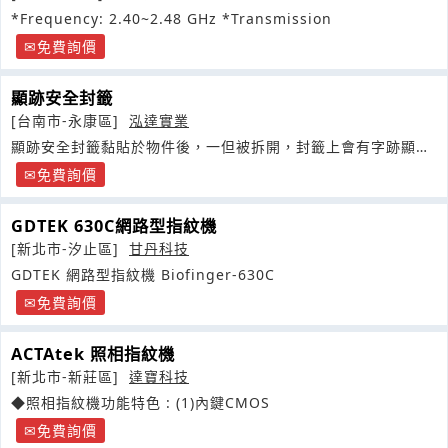
*Frequency: 2.40~2.48 GHz *Transmission
免費詢價
顯跡安全封籤
[台南市-永康區]
泓達實業
顯跡安全封籤黏貼於物件後，一但被拆開，封籤上會有字跡顯
現，無法回複
免費詢價
GDTEK 630C網路型指紋機
[新北市-汐止區]
甘丹科技
GDTEK 網路型指紋機 Biofinger-630C
免費詢價
ACTAtek 照相指紋機
[新北市-新莊區]
達寶科技
◆照相指紋機功能特色 : (1)內鍵CMOS
免費詢價