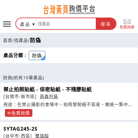
產品
搜尋
免費詢價
防偽
首頁
/
找產品
/
產品分類 :
防偽
防偽
(約有10筆產品)
禁止拍照貼紙 - 保密貼紙 - 不殘膠貼紙
[台南市-新市區]
高森包裝
用途：在禁止攝影的會場中，拍照管制極不容易，需統一集中手
機與相機
免費詢價
SYTAG245-2S
[台中市-西區]
璽瑞股