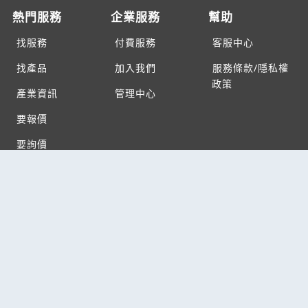
熱門服務
企業服務
幫助
找服務
付費服務
客服中心
找產品
加入我們
服務條款/隱私權
政策
產業資訊
管理中心
要報價
要詢價
聯名網站
六六工商服務網
六六工商詢價服務網
JB產品網
六六黃頁
台灣黃頁｜求報價
B2BKO
BNI夥伴引薦網
Copyright c2026 All rights reserved | 台灣黃頁