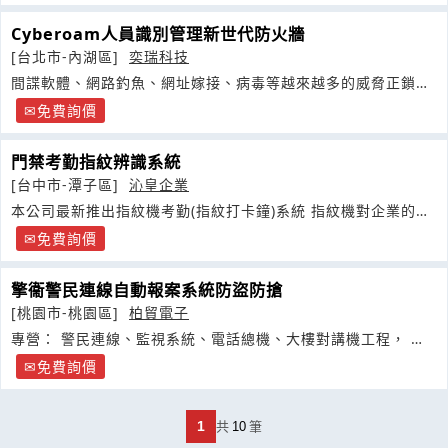
Cyberoam人員識別管理新世代防火牆
[台北市-內湖區]
奕瑞科技
間諜軟體、網路釣魚、網址嫁接、病毒等越來越多的威脅正鎖定
個別使用者
免費詢價
門禁考勤指紋辨識系統
[台中市-潭子區]
沁皇企業
本公司最新推出指紋機考勤(指紋打卡鐘)系統 指紋機對企業的幫
助
免費詢價
擎衞警民連線自動報案系統防盜防搶
[桃園市-桃園區]
柏貿電子
專營： 警民連線、監視系統、電話總機、大樓對講機工程， 銀
髮族遠距安全相關施工
免費詢價
1
共
10
筆