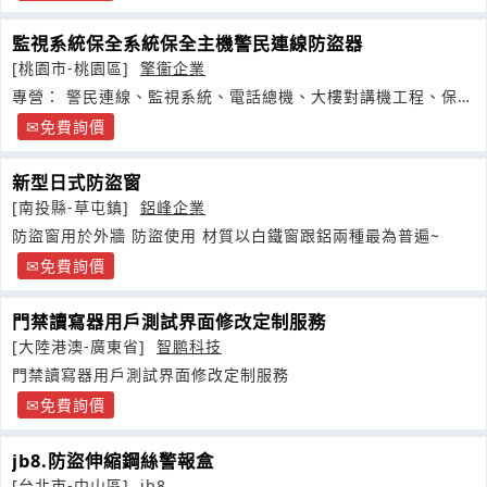
監視系統保全系統保全主機警民連線防盜器
[桃園市-桃園區]
擎衞企業
專營： 警民連線、監視系統、電話總機、大樓對講機工程、保全
系統
免費詢價
新型日式防盜窗
[南投縣-草屯鎮]
鋁峰企業
防盜窗用於外牆 防盜使用 材質以白鐵窗跟鋁兩種最為普遍~
免費詢價
門禁讀寫器用戶測試界面修改定制服務
[大陸港澳-廣東省]
智鹏科技
門禁讀寫器用戶測試界面修改定制服務
免費詢價
jb8.防盜伸縮鋼絲警報盒
[台北市-中山區]
jb8.