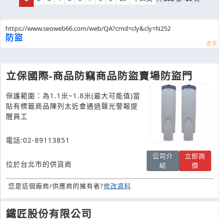
https://www.seoweb66.com/web/QA?cmd=cly&cly=N252
防盜
立保國際-商品防竊商品防盜賣場防盜門
保護範圍：為1.1米~1.8米(最大可能值)當
貼有標籤商品陳列太近會通過聲光警報提
醒員工
電話:02-89113851
公司介
立即詢
位於台北市的供貨商
紹
價
您是這個廠商/供應商的擁有者?
修改資料
鐵匠股份有限公司