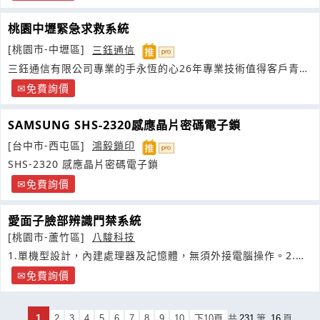
桃園中壢緊急求救系統
[桃園市-中壢區]
三鈺通信
三鈺通信有限公司專業的手永恆的心26年專業技術值得客戶青睞
知名客戶有桃園林口廣達電腦電話系統桃園龍潭廣輝電子電話系
免費詢價
統桃園
SAMSUNG SHS-2320感應晶片密碼電子鎖
[台中市-西屯區]
鴻毅鎖印
SHS-2320 感應晶片密碼電子鎖
免費詢價
愛面子臉部辨識門禁系統
[桃園市-蘆竹區]
八駿科技
1.單機型設計，內建處理器及記憶體，無須外接電腦操作。2.內
建紅外線攝影機
免費詢價
1
2
3
4
5
6
7
8
9
10
下10頁
共
231
筆
16
頁