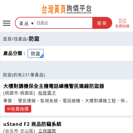
產品
搜尋
免費詢價
防盜
首頁
/
找產品
/
產品分類 :
防盜
防盜
(約有231筆產品)
大樓對講機保全主機電話總機警民連線防盜器
[桃園市-桃園區]
柏貿電子
專營： 警民連線、監視系統、電話總機、大樓對講機工程、保全
系統
免費詢價
uStand F2 商品防竊系統
[台北市-文山區]
立保國際