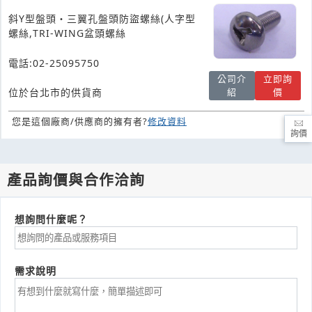
斜Y型盤頭・三翼孔盤頭防盜螺絲(人字型
螺絲,TRI-WING盆頭螺絲
電話:02-25095750
公司介
立即詢
紹
價
位於台北市的供貨商
您是這個廠商/供應商的擁有者?
修改資料
詢價
產品詢價與合作洽詢
想詢問什麼呢？
需求說明