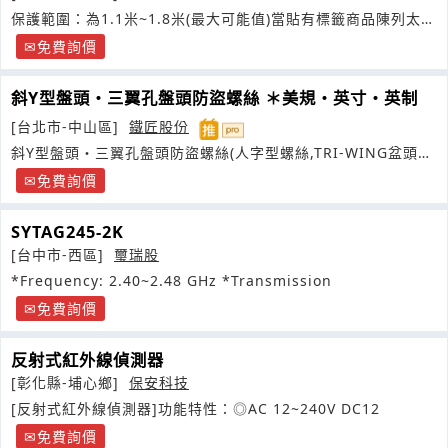
保護範圍：為1.1米~1.8米(最大可能值)當貼有標籤商品陳列太近
會通過聲光警報提醒員工
免費詢價
斜Y型盤頭・三翼孔盤頭防盜螺絲 ＊美規・英寸・英制
[台北市-中山區]
鐵匠股份
斜Y型盤頭・三翼孔盤頭防盜螺絲(人字型螺絲,TRI-WING盆頭螺
絲
免費詢價
SYTAG245-2K
[台中市-西區]
璽瑞股
*Frequency: 2.40~2.48 GHz *Transmission
免費詢價
反射式紅外線偵測器
[彰化縣-埔心鄉]
保安科技
[反射式紅外線偵測器]功能特性：◎AC 12~240V DC12
免費詢價