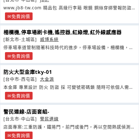
www.jb8-tw.com 精品包 高級行李箱 眼鏡 鋼絲穿綁警報防盜
不需打孔
免費詢價
柵欄機,停車場刷卡機,遙控器,紅綠燈,紅外線感應器
[新北市-土城區]
威博系統
停車場車道管制隨著科技時代的進步，停車場設備，柵欄機，感
應讀卡機
免費詢價
防火大型金庫tky-01
[台中市-西屯區]
大金源
本金庫 專業設計 防火 防盜 採 可變號密碼鎖 隨時可依個人需求
換號
免費詢價
警民連線-店面套組-
[台北市-中山區]
警民連線
店面專案:三重防護，鐵捲門，前門或後門，再以空間熱感偵測
器，讓侵入者無可遁形
免費詢價