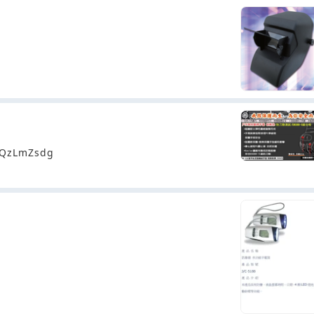
zQzLmZsdg