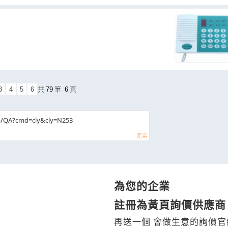
3
4
5
6
共
79
筆
6
頁
b/QA?cmd=cly&cly=N253
為您的企業
註冊為黃頁詢價供應商
再送一個 會做生意的詢價官