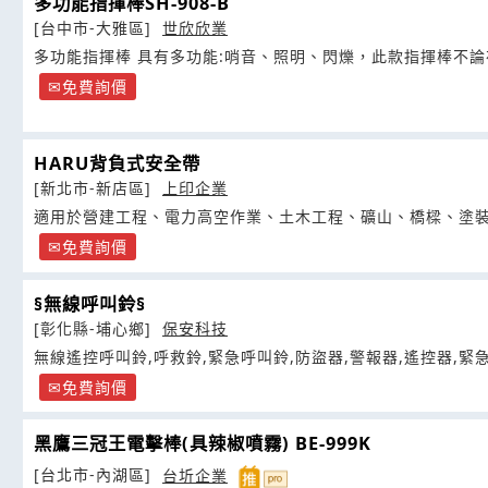
多功能指揮棒SH-908-B
[台中市-大雅區]
世欣欣業
多功能指揮棒 具有多功能:哨音、照明、閃爍，此款指
免費詢價
HARU背負式安全帶
[新北市-新店區]
上印企業
適用於營建工程、電力高空作業、土木工程、礦山、橋樑、塗
免費詢價
§無線呼叫鈴§
[彰化縣-埔心鄉]
保安科技
無線遙控呼叫鈴,呼救鈴,緊急呼叫鈴,防盜器,警報器,遙控器,緊
免費詢價
黑鷹三冠王電擊棒(具辣椒噴霧) BE-999K
[台北市-內湖區]
台圻企業