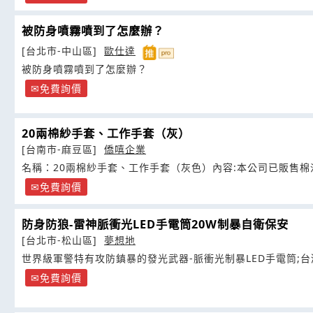
被防身噴霧噴到了怎麼辦？
[台北市-中山區]
歐仕達
被防身噴霧噴到了怎麼辦？
免費詢價
20兩棉紗手套、工作手套（灰）
[台南市-麻豆區]
僑嘻企業
名稱：20兩棉紗手套、工作手套（灰色）內容:本公司已販售棉
免費詢價
防身防狼-雷神脈衝光LED手電筒20W制暴自衛保安
[台北市-松山區]
夢想地
世界級軍警特有攻防鎮暴的發光武器-脈衝光制暴LED手電筒;
免費詢價