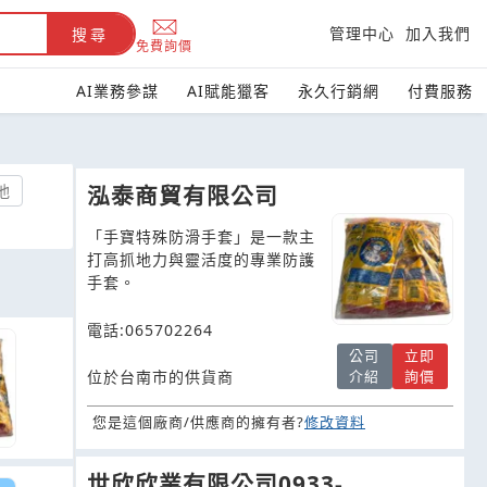
管理中心
加入我們
搜尋
免費詢價
AI業務參謀
AI賦能獵客
永久行銷網
付費服務
他
泓泰商貿有限公司
「手寶特殊防滑手套」是一款主
打高抓地力與靈活度的專業防護
手套。
電話:065702264
公司
立即
位於台南市的供貨商
介紹
詢價
您是這個廠商/供應商的擁有者?
修改資料
世欣欣業有限公司0933-