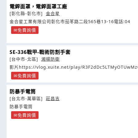
電銲面罩，電銲面罩工廠
[彰化縣-彰化市]
金合星
金合星工業有限公司彰化市茄苳路二段565巷13-16電話:04
免費詢價
SE-336戰甲-戰術防割手套
[台中市-北區]
湘揚防衛
影片https://vlog.xuite.net/play/R3F2dDc5LTMyOTUwM
免費詢價
防暴手電筒
[台北市-萬華區]
莊昌吉
防暴手電筒
免費詢價