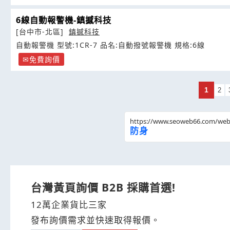
6線自動報警機-鎮撼科技
[台中市-北區]
鎮撼科技
自動報警機 型號:1CR-7 品名:自動撥號報警機 規格:6線
免費詢價
1
2
https://www.seoweb66.com/we
防身
台灣黃頁詢價 B2B 採購首選!
12萬企業貨比三家
發布詢價需求並快速取得報價。