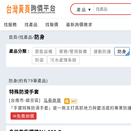
產品
找服務
找產品
找報價
最新詢價需求
防身
首頁
/
找產品
/
產品分類 :
節能設備
軍需/警用裝備
運動防護
防身
防盜
污水處理系統
防身
(約有79筆產品)
特殊防滑手套
[台南市-麻豆區]
泓泰商貿
「手寶特殊防滑手套」是一款主打高抓地力與靈活度的專業防
免費詢價