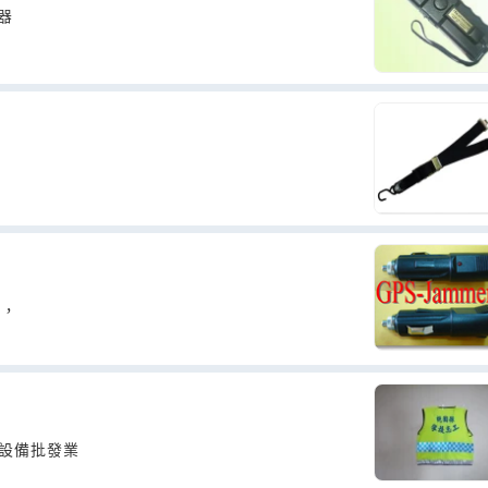
器
能，
全設備批發業