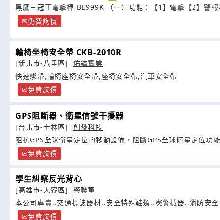
黑鷹三冠王電擊棒 BE999K （一）功能：【1】電擊【2】警報
免費詢價
輪椅坐椅安全帶 CKB-2010R
[新北市-八里區]
佑鎰實業
快速綁帶,輪椅座椅安全帶,座椅安全帶,汽車安全帶
免費詢價
GPS阻斷器、衛星信號干擾器
[台北市-士林區]
創發科技
阻抗GPS全球衛星定位的移動設備，阻斷GPS全球衛星定位功
免費詢價
學生糾察反光背心
[高雄市-大寮區]
警聯軍
本公司專賣..交通標誌器材..安全特殊鞋類..憲警械器..消防安
免費詢價