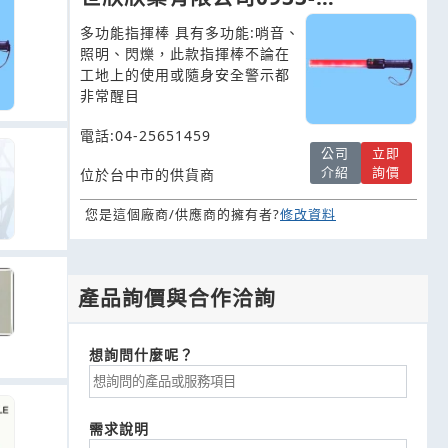
432131.04-25651459
多功能指揮棒 具有多功能:哨音、
照明、閃爍，此款指揮棒不論在
工地上的使用或隨身安全警示都
非常醒目
電話:04-25651459
公司
立即
介紹
詢價
位於台中市的供貨商
您是這個廠商/供應商的擁有者?
修改資料
產品詢價與合作洽詢
想詢問什麼呢？
需求說明