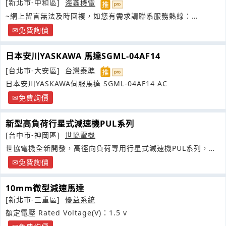
[新北市-中和區]
海鑫機電
~網上留言無法及時回複，如您有需求請聯系服務熱線：
0910011239
免費詢價
日本安川YASKAWA 馬達SGML-04AF14
[台北市-大安區]
台灣泰準
日本安川YASKAWA伺服馬達 SGML-04AF14 AC
免費詢價
新型高負荷行星式減速機PUL系列
[台中市-神岡區]
世協電機
世協電機全新開發，高徑向負荷專用行星式減速機PUL系列，可
與各品牌伺服馬達
免費詢價
10mm微型減速馬達
[新北市-三重區]
優益系統
額定電壓 Rated Voltage(V)：1.5 v