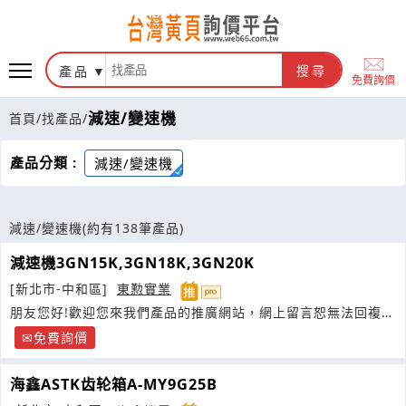
產品
搜尋
免費詢價
減速/變速機
首頁
/
找產品
/
產品分類 :
減速/變速機
減速/變速機
(約有138筆產品)
減速機3GN15K,3GN18K,3GN20K
[新北市-中和區]
東懃實業
朋友您好!歡迎您來我們產品的推廣網站，網上留言恕無法回複
您，如有需求請您按照以下方式聯繫聯絡我們
免費詢價
海鑫ASTK齿轮箱A-MY9G25B