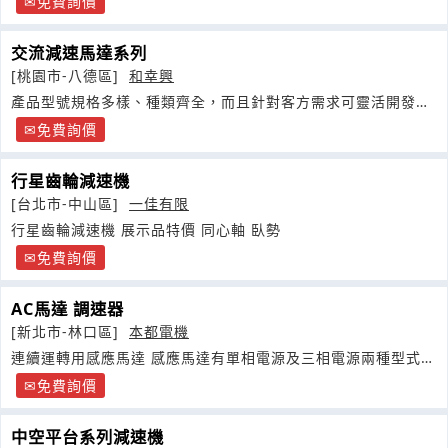
免費詢價
交流減速馬達系列
[桃園市-八德區]
和幸興
產品型號規格多樣、種類齊全，而且針對客方需求可靈活開發新
產品。
免費詢價
行星齒輪減速機
[台北市-中山區]
一佳有限
行星齒輪減速機 展示品特價 同心軸 臥勢
免費詢價
AC馬達 調速器
[新北市-林口區]
本都電機
連續運轉用感應馬達 感應馬達有單相電源及三相電源兩種型式。
接線方式有導線型和端子箱型兩種
免費詢價
中空平台系列減速機