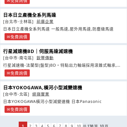
免費詢價
日本日立產機全系列馬達
[台北市-士林區]
前廣企業
日本日立產機全系列馬達 一般馬達,屋外用馬達,防塵級馬達
免費詢價
行星減速機BD｜伺服馬達減速機
[台中市-南屯區]
銳豐傳動
行星減速機-法蘭型(盤型)BD。特點出力軸端採用滾錐式軸承,大
幅提高軸向負載能力
免費詢價
日本YOKOGAWA,橫河小型減變速機
[台中市-北區]
統嶺實業
日本YOKOGAWA橫河小型減變速機 日本Panasonic
免費詢價
1
2
3
4
5
6
7
8
9
10
共
138
筆
10
頁