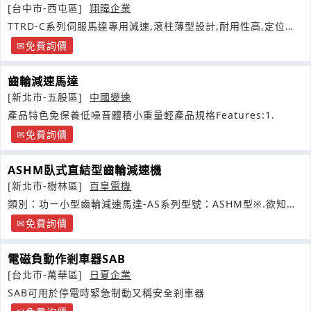
[台中市-西屯區]
翔暐企業
TTRD-C系列伺服馬達專用減速,滾柱薄型設計,耐用性高,定位精
準
免費詢價
齒輪減速馬達
[新北市-五股區]
中國變速
產品特色免保養低噪音體積小重量輕產品規格Features:1.
免費詢價
ASHM臥式直結型齒輪減速機
[新北市-樹林區]
百皇電機
類別：功ㄧ小型齒輪減速馬達-AS系列型號：ASHM型※.欲知下
列資訊
免費詢價
電磁負動作剎車器SAB
[台北市-萬華區]
日夏企業
SAB可用於停電時緊急制動又稱安全剎車器